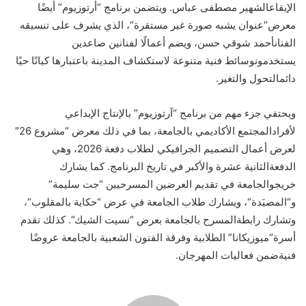
الإيقاع
الشهير
مصطفى
عباس
.
ويتضمن
برنامج
“
أرتوزيوم
”
أيض
ا
معرض
“
عنوان
يشبه
صورة
غير
مستقرة
“،
الذي
يشرف
على
تنسيقه
الفنان
أحمد
شوقي
حسن
،
ويضم
أعمال
لفنانين
صاعدين
يستخدمون
وسائط
فنية
متنوعة
لاستكشاف
المدينة
باعتبارها
كيان
ا
حي
ا
دائم
التحول
والتغير
.
ويحتفي
جزء
مهم
من
برنامج
“
آرتوزيوم
”
بالإنتاج
الإبداعي
لأفراد
المجتمع
الأكاديمي
بالجامعة
،
بما
في
ذلك
معرض
“
مشروع
26″
لعرض
أعمال
التصميم
الجرافيكي
لطلاب
دفعة
2026،
وهي
الدفعة
الثانية
عشرة
والأكبر
في
تاريخ
البرنامج
.
كما
يشارك
خريجو
الجامعة
في
تقديم
العرضين
المسرحيين
“
جت
سليمة
”
و
“
المصي
دة
“،
ويشارك
طلاب
الجامعة
في
عرض
“
حكاية
بالمقلوب
“،
وتشارك
رابطة
المسرح
بالجامعة
بعرض
“
نسيت
الشيك
“.
كذلك
تقدم
أسرة
“
ميوزيكانا
”
الطلابية
وفرقة
الفنون
الشعبية
بالجامعة
عروض
ا
فنية
ضمن
فعاليات
المهرجان
.