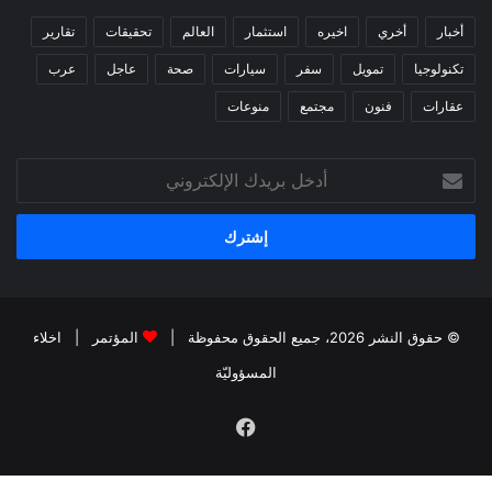
أخبار
أخري
اخيره
استثمار
العالم
تحقيقات
تقارير
تكنولوجيا
تمويل
سفر
سيارات
صحة
عاجل
عرب
عقارات
فنون
مجتمع
منوعات
أدخل
بريدك
الإلكتروني
© حقوق النشر 2026، جميع الحقوق محفوظة |
المؤتمر
|
اخلاء
المسؤوليّة
فيسبوك