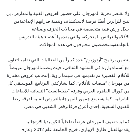
ولا
تقتصر
تجربة
المهرجان
على
حضور
العروض
الفنية
والمعارض
،
بل
تتيح
للزائرين
أيض
ا
فرصة
لاستكشاف
وتنمية
قدراتهم
الإبداعية
من
خلال
ورش
فنية
متخصصة
في
مجالات
الخزف
وصناعة
الأفلام
والعرائس
المتحركة
،
والتي
يقدمها
أعضاء
هيئة
التدريس
بالجامعة
ومتخصصون
محترفون
في
هذه
المجالات
.
يتضمن
برنامج
“
آرتوزيوم
”
عدد
كبيرا
ً
من
الفعاليات
التي
تقام
بالتعاون
مع
أسماء
بارزة
في
المشهد
الثقافي
،
حيث
يتضمن
المهرجان
عروضا
للأفلام
القصيرة
تم
تقديمها
في
سينما
زاوية
،
إلى
جانب
عروض
مختارة
من
مهرجان
“
منصات
للأفلام
“.
كما
يشارك
في
البرنامج
الموسيقي
كل
من
كورال
القاهرة
العربي
وفرقة
“
طبلة
الست
”
النسائية
للإيقاعات
الشرقية
،
كما
يستمتع
جمهور
المهرجان
بالعروض
الفنية
لفرقة
رضا
للفنون
الشعبية
،
إحدى
أعرق
فرق
الرقص
الشعبي
في
مصر
.
كما
يستضيف
المهرجان
عرضا
ً
تفاعليا
ً
للكوميديا
الارتجالية
يقدمه
الفنان
طارق
الإبياري
،
خريج
الجامعة
عام
2012
وعازف