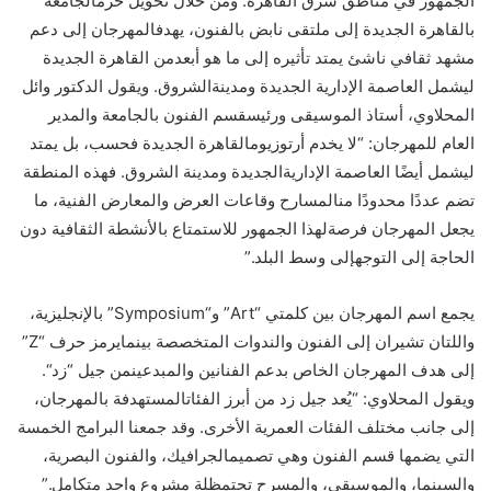
الجمهور
في
مناطق
شرق
القاهرة
.
ومن
خلال
تحويل
حرم
الجامعة
بالقاهرة
الجديدة
إلى
ملتقى
نابض
بالفنون
،
يهدف
المهرجان
إلى
دعم
مشهد
ثقافي
ناشئ
يمتد
تأثيره
إلى
ما
هو
أبعد
من
القاهرة
الجديدة
ليشمل
العاصمة
الإدارية
الجديدة
ومدينة
الشروق
.
ويقول
الدكتور
وائل
المحلاوي
،
أستاذ
الموسيقى
ورئيس
قسم
الفنون
بالجامعة
والمدير
العام
للمهرجان
: “
لا
يخدم
أرتوزيوم
القاهرة
الجديدة
فحسب
،
بل
يمتد
ليشمل
أيض
ا
العاصمة
الإدارية
الجديدة
ومدينة
الشروق
.
فهذه
المنطقة
تضم
عدد
ا
محدود
ا
من
المسارح
وقاعات
العرض
والمعارض
الفنية
،
ما
يجعل
المهرجان
فرصة
لهذا
الجمهور
للاستمتاع
بالأنشطة
الثقافية
دون
الحاجة
إلى
التوجه
إلى
وسط
البلد
.”
يجمع
اسم
المهرجان
بين
كلمتي
“
Art
”
و
“
Symposium
”
بالإنجليزية
،
واللتان
تشيران
إلى
الفنون
والندوات
المتخصصة
بينما
يرمز
حرف
“
Z
”
إلى
هدف
المهرجان
الخاص
بدعم
الفنانين
والمبدعين
من
جيل
“
زد
“.
ويقول
المحلاوي
: “
ي
عد
جيل
زد
من
أبرز
الفئات
المستهدفة
بالمهرجان
،
إلى
جانب
مختلف
الفئات
العمرية
الأخرى
.
وقد
جمعنا
البرامج
الخمسة
التي
يضمها
قسم
الفنون
وهي
تصميم
الجرافيك
،
والفنون
البصرية
،
والسينما
،
والموسيقى
،
والمسرح
تحت
مظلة
مشروع
واحد
متكامل
.”