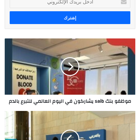
بريدك
الإلكتروني
موظفو
بنك
saib
يشاركون
في
اليوم
العالمي
للتبرع
بالدم
موظفو بنك saib يشاركون في اليوم العالمي للتبرع بالدم
مبادرة
"بالعربي"
التابعة
لمؤسسة