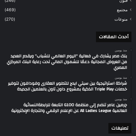
فنون
(246)
مجتمع
(469)
منوعات
(270)
أحدث المقالات
منذ يومين
بنك مصر يشارك في فعالية “اليوم العالمي للشباب” ويقدم العديد
من العروض المجانية دعمًا للشمول المالي تحت رعاية البنك المركزي
المصري
منذ يومين
شراكة استراتيجية بين سيتي ايدج للتطوير العقارى وفودافون لتوفير
خدمات Triple Play الذكية بمشروع داون تاون بالعلمين الجديدة
منذ يومين
چرمين عامر تنضم إلى منظمة G100 التابعة للرابطةالنسائية
العالمية All Ladies League عن الإعلام الرقمي والتجارة الإلكترونية
تصنيغات