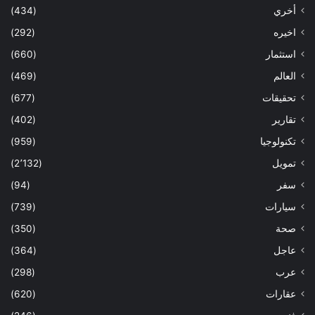
أخري
(434)
اخيره
(292)
استثمار
(660)
العالم
(469)
تحقيقات
(677)
تقارير
(402)
تكنولوجيا
(959)
تمويل
(2٬132)
سفر
(94)
سيارات
(739)
صحة
(350)
عاجل
(364)
عرب
(298)
عقارات
(620)