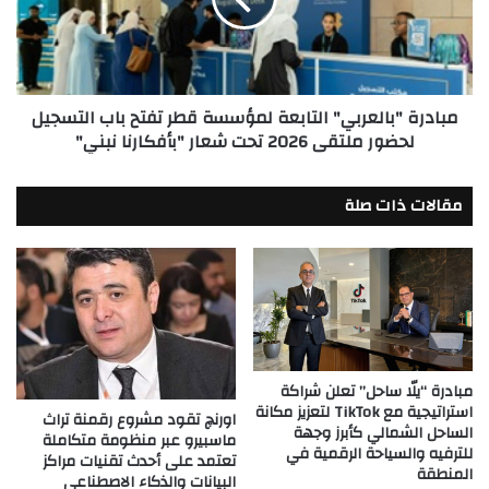
قطر
تفتح
باب
التسجيل
لحضور
مبادرة "بالعربي" التابعة لمؤسسة قطر تفتح باب التسجيل
ملتقى
لحضور ملتقى 2026 تحت شعار "بأفكارنا نبني"
2026
تحت
شعار
مقالات ذات صلة
"بأفكارنا
نبني"
مبادرة “يلّا ساحل” تعلن شراكة
استراتيجية مع TikTok لتعزيز مكانة
اورنچ تقود مشروع رقمنة تراث
الساحل الشمالي كأبرز وجهة
ماسبيرو عبر منظومة متكاملة
للترفيه والسياحة الرقمية في
تعتمد على أحدث تقنيات مراكز
المنطقة
البيانات والذكاء الاصطناعى