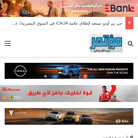
جي بي أوتو تستعد لإطلاق علامة iCAUR في السوق المصرية علامة عالمية جديدة لسيارات الطاقة الجديدة تجمع بين التكنولوجيا الذكية والتصميم الجريء وروح المغامر
بحث عن
الق
الرئيسية
/
فنون