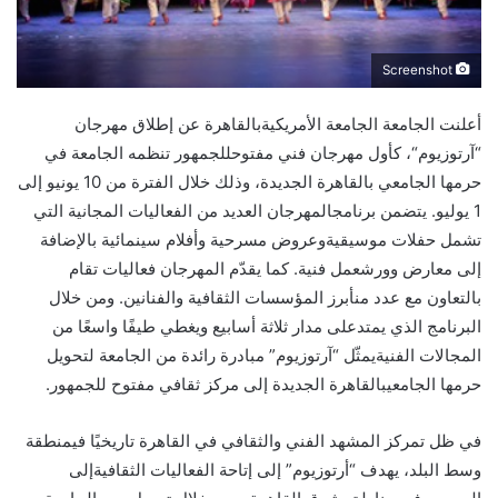
Screenshot
أعلنت
الجامعة
الجامعة
الأمريكية
بالقاهرة
عن
إطلاق
مهرجان
“
آرتوزيوم
“،
كأول
مهرجان
فني
مفتوح
للجمهور
تنظمه
الجامعة
في
حرمها
الجامعي
بالقاهرة
الجديدة
،
وذلك
خلال
الفترة
من
10
يونيو
إلى
1
يوليو
.
يتضمن
برنامج
المهرجان
العديد
من
الفعاليات
المجانية
التي
تشمل
حفلات
موسيقية
وعروض
مسرحية
وأفلام
سينمائية
بالإضافة
إلى
معارض
وورش
عمل
فنية
.
كما
يقد
م
المهرجان
فعاليات
تقام
بالتعاون
مع
عدد
من
أبرز
المؤسسات
الثقافية
والفنانين
.
ومن
خلال
البرنامج
الذي
يمتد
على
مدار
ثلاثة
أسابيع
ويغطي
طيف
ا
واسع
ا
من
المجالات
الفنية
يمث
ل
“
آرتوزيوم
”
مبادرة
رائدة
من
الجامعة
لتحويل
حرمها
الجامعي
بالقاهرة
الجديدة
إلى
مركز
ثقافي
مفتوح
للجمهور
.
في
ظل
تمركز
المشهد
الفني
والثقافي
في
القاهرة
تاريخي
ا
في
منطقة
وسط
البلد
،
يهدف
“
أرتوزيوم
”
إلى
إتاحة
الفعاليات
الثقافية
إلى