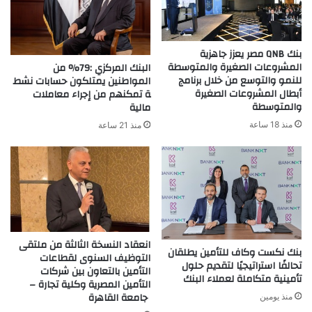
بنك QNB مصر يعزز جاهزية
المشروعات الصغيرة والمتوسطة
البنك المركزي :79% من
للنمو والتوسع من خلال برنامج
المواطنين يمتلكون حسابات نشط
أبطال المشروعات الصغيرة
ة تمكنهم من إجراء معاملات
والمتوسطة
مالية
منذ 18 ساعة
منذ 21 ساعة
انعقاد النسخة الثالثة من ملتقى
بنك نكست وكاف للتأمين يطلقان
التوظيف السنوى لقطاعات
تحالفًا استراتيجيًا لتقديم حلول
التأمين بالتعاون بين شركات
تأمينية متكاملة لعملاء البنك
التأمين المصرية وكلية تجارة –
جامعة القاهرة
منذ يومين