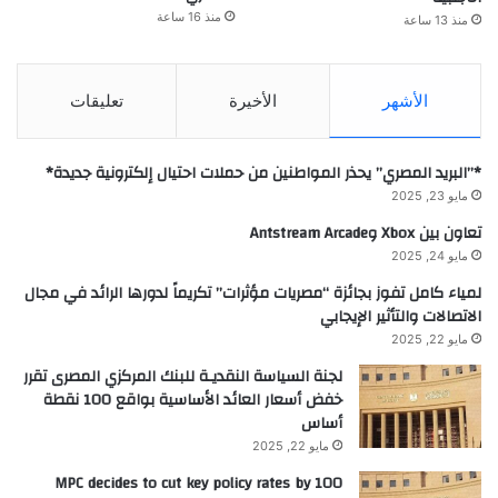
منذ 16 ساعة
منذ 13 ساعة
الأشهر
الأخيرة
تعليقات
*”البريد المصري” يحذر المواطنين من حملات احتيال إلكترونية جديدة*
مايو 23, 2025
تعاون بين Xbox وAntstream Arcade
مايو 24, 2025
لمياء كامل تفوز بجائزة “مصريات مؤثرات” تكريماً لدورها الرائد في مجال
الاتصالات والتأثير الإيجابي
مايو 22, 2025
لجنة السياسة النقديـة للبنك المركزي المصرى تقرر
خفض أسعار العائد الأساسية بواقع 100 نقطة
أساس
مايو 22, 2025
MPC decides to cut key policy rates by 100