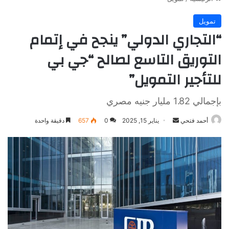
تمويل
“التجاري الدولي” ينجح في إتمام
التوريق التاسع لصالح “جي بي
للتأجير التمويل”
بإجمالي 1.82 مليار جنيه مصري
أرسل
أحمد فتحي
يناير 15, 2025
0
657
دقيقة واحدة
بريدا
إلكترونيا