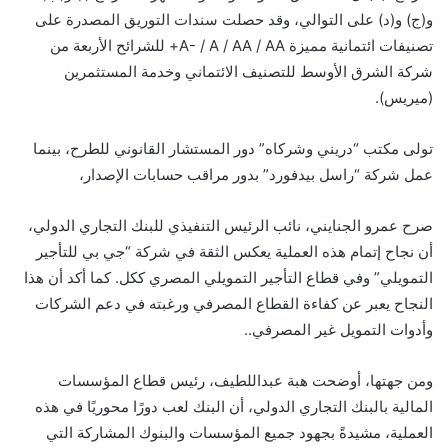
و(ج) و(د) على التوالي، وقد حصلت سندات التوريق المصدرة على
تصنيفات ائتمانية مميزة A- / A / AA / AA+ للشرائح الأربعة من
شركة الشرق الأوسط للتصنيف الائتماني وخدمة المستثمرين
(ميريس).
تولى مكتب “دريني وشركاه” دور المستشار القانوني للطرح، بينما
عمل شركة “راسل بيدفورد” بدور مراقب حسابات الإصدار،
صرح عمرو الجنايني، نائب الرئيس التنفيذي للبنك التجاري الدولي،
أن نجاح إتمام هذه العملية يعكس الثقة في شركة “جي بي للتأجير
التمويلي” وفي قطاع التأجير التمويلي المصري ككل. كما أكد أن هذا
النجاح يعبر عن كفاءة القطاع المصرفي ورغبته في دعم الشركات
وأدوات التمويل غير المصرفي..
ومن جهتها، أوضحت هبة عبداللطيف، رئيس قطاع المؤسسات
المالية بالبنك التجاري الدولي، أن البنك لعب دورًا محوريًا في هذه
العملية، مشيدةً بجهود جميع المؤسسات والبنوك المشاركة التي