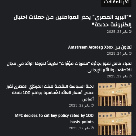
أخر المقالات
*”البريد المصري” يحذر المواطنين من حملات احتيال
إلكترونية جديدة*
مايو 23, 2025
تعاون بين Xbox وAntstream Arcade
مايو 24, 2025
لمياء كامل تفوز بجائزة “مصريات مؤثرات” تكريماً لدورها الرائد في مجال
الاتصالات والتأثير الإيجابي
مايو 22, 2025
لجنة السياسة النقديـة للبنك المركزي المصرى تقرر
خفض أسعار العائد الأساسية بواقع 100 نقطة
أساس
مايو 22, 2025
MPC decides to cut key policy rates by 100
basis points
مايو 22, 2025