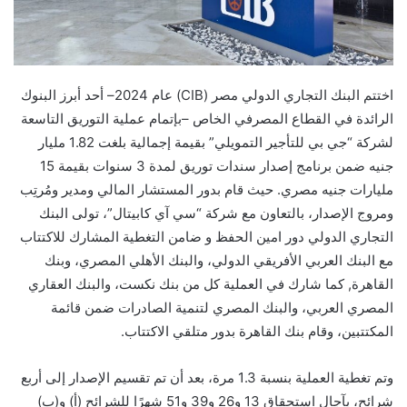
اختتم البنك التجاري الدولي مصر (CIB) عام 2024– أحد أبرز البنوك
الرائدة في القطاع المصرفي الخاص –بإتمام عملية التوريق التاسعة
لشركة “جي بي للتأجير التمويلي” بقيمة إجمالية بلغت 1.82 مليار
جنيه ضمن برنامج إصدار سندات توريق لمدة 3 سنوات بقيمة 15
مليارات جنيه مصري. حيث قام بدور المستشار المالي ومدير ومُرتِب
ومروج الإصدار، بالتعاون مع شركة “سي آي كابيتال”، تولى البنك
التجاري الدولي دور امين الحفظ و ضامن التغطية المشارك للاكتتاب
مع البنك العربي الأفريقي الدولي، والبنك الأهلي المصري، وبنك
القاهرة, كما شارك في العملية كل من بنك نكست، والبنك العقاري
المصري العربي، والبنك المصري لتنمية الصادرات ضمن قائمة
المكتتبين، وقام بنك القاهرة بدور متلقي الاكتتاب.
وتم تغطية العملية بنسبة 1.3 مرة، بعد أن تم تقسيم الإصدار إلى أربع
شرائح، بآجال استحقاق 13 و26 و39 و51 شهرًا للشرائح (أ) و(ب)