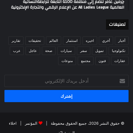
چرمين عامر تنضم إلى منظمة G100 التابعة للرابطةالنسائية
العالمية All Ladies League عن الإعلام الرقمي والتجارة الإلكترونية
تصنيغات
أخبار
أخري
اخيره
استثمار
العالم
تحقيقات
تقارير
تكنولوجيا
تمويل
سفر
سيارات
صحة
عاجل
عرب
عقارات
فنون
مجتمع
منوعات
أدخل
بريدك
الإلكتروني
© حقوق النشر 2026، جميع الحقوق محفوظة |
المؤتمر
|
اخلاء
المسؤوليّة