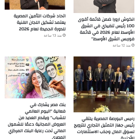
اتحاد شركات التأمين المصرية
انكوش ارورا ضمن قائمة أقوى
يعتمد تشكيل اللجان الفنية
100 رئيس تنفيذي في الشرق
للدورة الجديدة لعام 2026
الأوسط لعام 2026 في قائمة
منذ 13 ساعة
فوربس الشرق الأوسط”
منذ 12 ساعة
بنك مصر يشارك في
فعالية “اليوم العالمي
للشباب” ويقدم العديد من
رءيس البورصة المصرية يلتقي
العروض المجانية دعمًا للشمول
رئيس جهاز التمثيل التجاري للترويج
المالي تحت رعاية البنك المركزي
لسوق المال وجذب الاستثمارات
المصري
الأجنبية