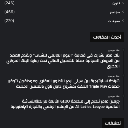
فنون
(246)
مجتمع
(469)
منوعات
(270)
أحدث المقالات
منذ يومين
بنك مصر يشارك في فعالية “اليوم العالمي للشباب” ويقدم العديد
من العروض المجانية دعمًا للشمول المالي تحت رعاية البنك المركزي
المصري
منذ يومين
شراكة استراتيجية بين سيتي ايدج للتطوير العقارى وفودافون لتوفير
خدمات Triple Play الذكية بمشروع داون تاون بالعلمين الجديدة
منذ يومين
چرمين عامر تنضم إلى منظمة G100 التابعة للرابطةالنسائية
العالمية All Ladies League عن الإعلام الرقمي والتجارة الإلكترونية
تصنيغات