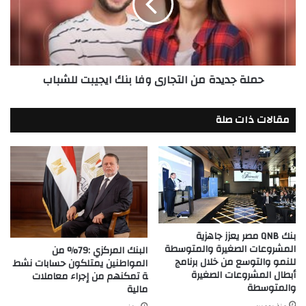
وفا
بنك
ايجيبت
للشباب
حملة جديدة من التجارى وفا بنك ايجيبت للشباب
مقالات ذات صلة
بنك QNB مصر يعزز جاهزية
المشروعات الصغيرة والمتوسطة
البنك المركزي :79% من
للنمو والتوسع من خلال برنامج
المواطنين يمتلكون حسابات نشط
أبطال المشروعات الصغيرة
ة تمكنهم من إجراء معاملات
والمتوسطة
مالية
منذ يومين