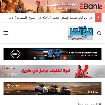
جي بي أوتو تستعد لإطلاق علامة iCAUR في السوق المصرية علامة عالمية جديدة لسيارات الطاقة الجديدة تجمع بين التكنولوجيا الذكية والتصميم الجريء وروح المغامر
بحث عن
الق
الرئيسية
/
تمويل