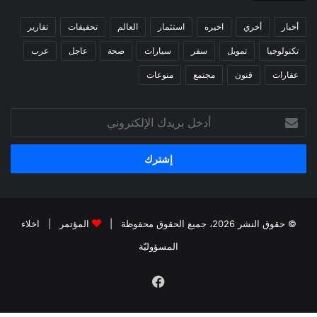
أخبار
أخري
اخيره
استثمار
العالم
تحقيقات
تقارير
تكنولوجيا
تمويل
سفر
سيارات
صحة
عاجل
عرب
عقارات
فنون
مجتمع
منوعات
أدخل
بريدك
الإلكتروني
© حقوق النشر 2026، جميع الحقوق محفوظة |
المؤتمر
|
اخلاء
المسؤوليّة
فيسبوك