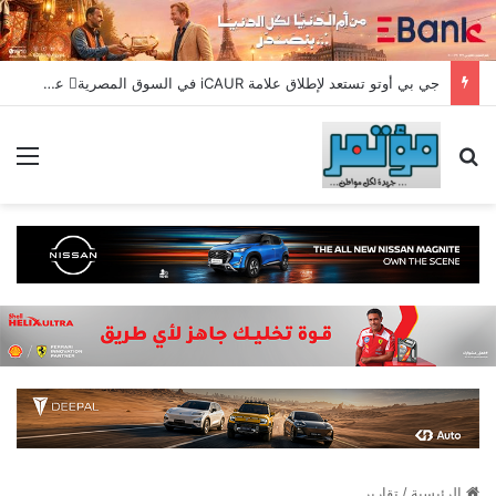
جي بي أوتو تستعد لإطلاق علامة iCAUR في السوق المصرية علامة عالمية جديدة لسيارات الطاقة الجديدة تجمع بين التكنولوجيا الذكية والتصميم الجريء وروح المغامر
بحث عن
الق
الرئيسية
/
تقارير