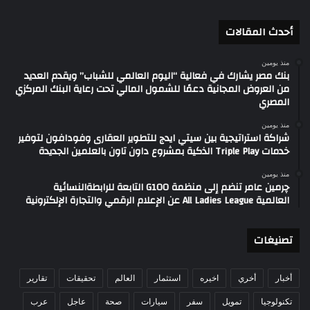
أحدث المقالات
منذ يومين
بنك مصر يشارك في فعالية “اليوم العالمي للشباب” ويقدم العديد
من العروض المجانية دعمًا للشمول المالي تحت رعاية البنك المركزي
المصري
منذ يومين
شراكة استراتيجية بين سيتي ايدج للتطوير العقارى وفودافون لتوفير
خدمات Triple Play الذكية بمشروع داون تاون بالعلمين الجديدة
منذ يومين
چرمين عامر تنضم إلى منظمة G100 التابعة للرابطةالنسائية
العالمية All Ladies League عن الإعلام الرقمي والتجارة الإلكترونية
تصنيغات
أخبار
أخري
اخيره
استثمار
العالم
تحقيقات
تقارير
تكنولوجيا
تمويل
سفر
سيارات
صحة
عاجل
عرب