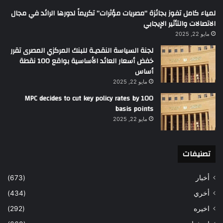
لمياء كامل تفوز بجائزة “مصريات مؤثرات” تكريماً لدورها الرائد في مجال
الاتصالات والتأثير الإيجابي
مايو 22, 2025
لجنة السياسة النقديـة للبنك المركزي المصرى تقرر
خفض أسعار العائد الأساسية بواقع 100 نقطة
أساس
مايو 22, 2025
MPC decides to cut key policy rates by 100
basis points
مايو 22, 2025
تصنيفات
أخبار
(673)
أخري
(434)
اخيره
(292)