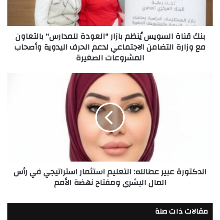
للمدارس"
بالتعاون
مع
بنك قناة السويس يُنظم بازار "العودة للمدارس" بالتعاون
وزارة
مع وزارة التضامن الاجتماعي لدعم الحرف اليدوية وأصحاب
التضامن
المشروعات الصغيرة
الاجتماعي
لدعم
الحرف
الدكتورة
اليدوية
عبير
وأصحاب
عطالله:
المشروعات
التعليم
الصغيرة
استثمار
استراتيجي
في
رأس
المال
الدكتورة عبير عطالله: التعليم استثمار استراتيجي في رأس
البشري
المال البشري ومفتاح نهضة الأمم
ومفتاح
نهضة
الأمم
مقالات ذات صلة