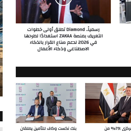
التعريف
بمنصة
ZAKAA
استعدادًا
رسمياً.. Diamond تطلق أولى خطوات
لطرحها
التعريف بمنصة ZAKAA استعدادًا لطرحها
في
في 2026 لدعم صناع القرار بالذكاء
2026
الاصطناعي وذكاء الأعمال
لدعم
صناع
القرار
بالذكاء
الاصطناعي
وذكاء
الأعمال
البنك المركزي :79% من
بنك نكست وكاف للتأمين يطلقان