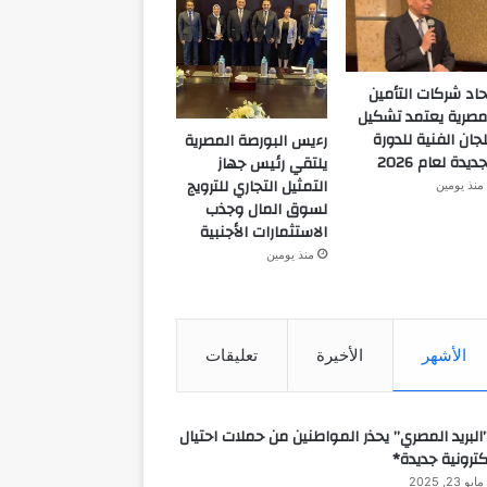
حاد شركات التأمين
مصرية يعتمد تشكيل
لجان الفنية للدورة
رءيس البورصة المصرية
جديدة لعام 2026
يلتقي رئيس جهاز
التمثيل التجاري للترويج
منذ يومين
لسوق المال وجذب
الاستثمارات الأجنبية
منذ يومين
الأشهر
الأخيرة
تعليقات
البريد المصري” يحذر المواطنين من حملات احتيال
كترونية جديدة*
مايو 23, 2025