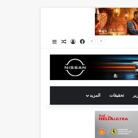
فيسبوك
تسجيل الدخول
مقال عشوائي
إضافة عمود جانبي
جي بي أوتو تستعد لإطلاق علامة iCAUR في السوق المصرية علامة عالمية جديدة لسيارات الطاقة الجديدة تجمع بين التكنولوجيا الذكية والتصميم الجريء وروح المغامر
رير
تحقيقات
المزيد