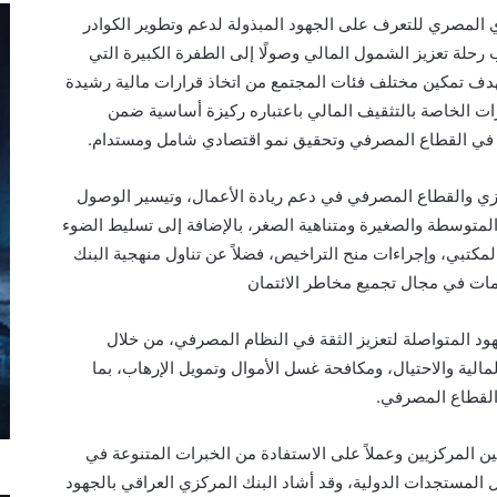
ي المصري للتعرف على
الجهود المبذولة
ل
دعم وتطوير الكوادر
رحلة
تعزيز
الشمول المالي
وص
و
لًا إلى الطفرة الكبيرة التي
دف تمكين
مختلف فئات المجتمع من اتخاذ قرارات مالية رشيدة
درات الخاصة بالتثقيف المالي باعتباره ركيزة أساسية ضمن
 في القطاع المصرفي وتحقيق نمو اقتصادي شامل ومستدام
.
ي والقطاع المصرفي في دعم ريادة الأعمال، وتيسير الوصول
المتوسطة والصغيرة ومتناهية الصغر، بالإضافة إلى تسليط الضوء
لمكتبي
، وإجراءات منح التراخيص، فض
لاً
عن
تناول
منهجية
البنك
ومات
في مجال تجميع مخاطر الائتمان
د المتواصلة لتعزيز الثقة في النظام المصرفي، من خلال
لية والاحتيال، ومكافحة غسل الأموال وتمويل الإرهاب، بما
 القطاع المصرفي
.
يين المركزيين وعملاً على الاستفادة من الخبرات المتنوعة في
ظل المستجدات
الدولية
، وقد أشاد البنك المركزي العراقي بالجهود