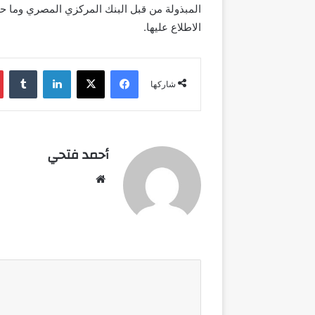
المبذولة من قبل البنك المركزي المصري
و
ما ح
الاطلاع عليها
.
فيسبوك
‫X
لينكدإن
شاركها
أحمد فتحي
موقع
الويب