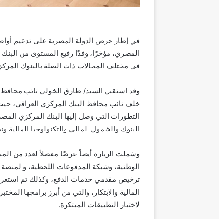
في إطار
حرص الدولة المصرية على تدعيم أواصر
المصري
، مؤخرًا،
وفدًا رفيع المستوى من البنك 
في مختلف المجالات ذات الصلة
ب
البنوك المركز
وقد استقبل السيد/ طارق الخولي نائب محافظ 
خلف
نائب محافظ البنك المركزي العراقي
، حيث
التطورات التي وصل إليها البنك المركزي المص
البنوك
والشمول المالي والتكنولوجيا المالية ون
وشملت الزيارة
أيضاً
عرضًا مفص
لاً
لعدد من المب
الوطنية، وشبكة المدفوعات اللحظية، والمنصة ال
ترخيص مقدمي خدمات الدفع
،
وكذلك تم استعر
المالية والابتكار، والتي من أبرز
برامجها
المختبر 
لاختبار التطبيقات المبتكرة
.