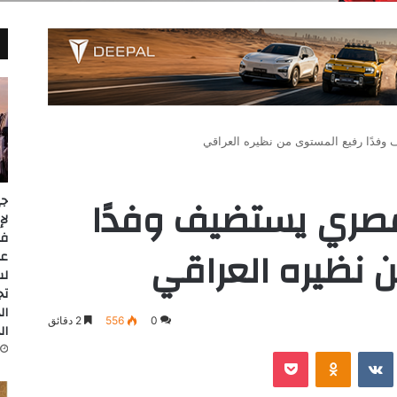
وفدًا رفيع المستوى من نظيره العراقي
لمصري يستضيف وفدًا
جي
 نظيره العراقي
عل
لس
تج
ال
0
556
2 دقائق
ال
‫Pocket
Odnoklassniki