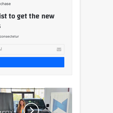
rchase
ist to get the new
!
consectetur.
أدخل
بريدك
الإلكتروني
*مجموعة
نور
الدين
الشريف
تعلن