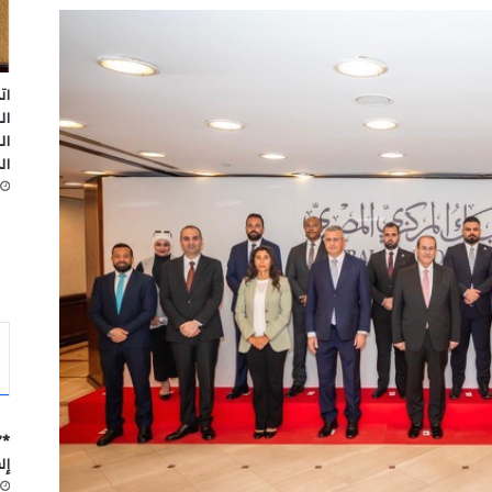
ات
ال
ال
ال
*”
إل