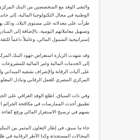
والتقى الوفد
مع المتخصصين من البنك المركز
الوطنية في مجال التكنولوجيا المالية، إلى
جانب
طرأت على
معدلاته على مستوى البلاد، وذلك
به
وتسهيل معاملاتهم اليومية، بالإضافة إلى المبا
إستراتيجية الشمول المالي، وعام
لاً
داع
ماً
للثقة
و
قد
شهدت الزيارة استعراض جهود البنك المركز
إلى الخدمات المالية وغير المالية للمشروعات 
على آليات
الرقابة والإشراف
بشقيه
الميداني و
ا
المركزي المصري ل
لعمل الرقابي و
تبادل المعل
وفي
ذات
السياق
، اطلع
الوفد العراقي
على الجهو
تطبيق أحدث الممارسات في مكافحة الجرائم الما
يسهم في ترسيخ الاستقرار المالي ورفع كفاءة
جاء ما سبق، في إطار التعاون المثمر بين البنك
المجالات
المستحدثة وكذا الأطر الرقابية في 