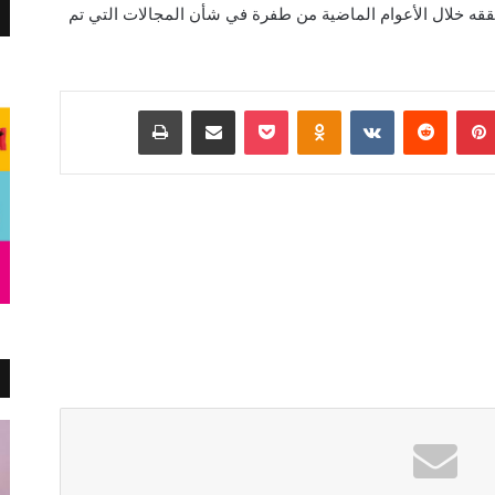
ققه خلال الأعوام الماضية من طفرة في شأن المجالات التي تم
بينتيريست
Odnoklassniki
‫Pocket
مشاركة عبر البريد
طباعة