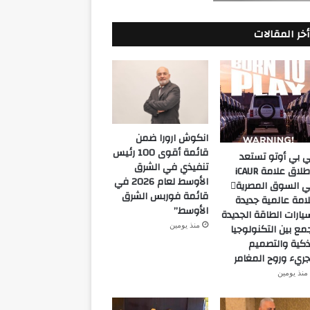
أخر المقالات
انكوش ارورا ضمن
قائمة أقوى 100 رئيس
 بي أوتو تستعد
تنفيذي في الشرق
لإطلاق علامة iCAUR
الأوسط لعام 2026 في
في السوق المصرية
قائمة فوربس الشرق
امة عالمية جديدة
الأوسط”
يارات الطاقة الجديدة
منذ يومين
مع بين التكنولوجيا
ذكية والتصميم
جريء وروح المغامر
منذ يومين