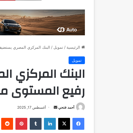
الرئيسية
/
تمويل
/
البنك المركزي المصري يستضيف 
تمويل
البنك المركزي ا
رفيع المستوى من
أرسل
أحمد فتحي
أغسطس 17, 2025
بريدا
فيسبوك
‫X
لينكدإن
بينتيريست
إلكترونيا