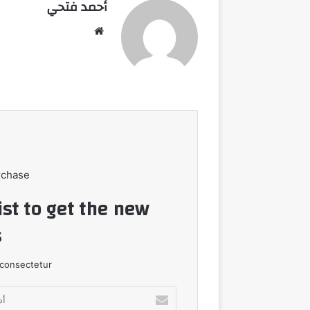
أحمد فتحي
موقع
الويب
rchase
ist to get the new
!
consectetur.
أدخل
بريدك