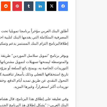
فيسبوك
‫X
لينكدإن
بينتيريست
إلكترونيا
أطلق
البنك العربي مؤخراً برنامج
ا
تمويلي
ا
تحت اس
المصرفية
المتكاملة التي يقدمها البنك
لتلبية اح
إطلاق
البرنامج
التزام البنك المستمر بدعم وتمكي
وي
وفر
برنامج “تمويل سلاسل الموردين”
طريقة 
والمتوسطة ليمنحها
تسهيلات لتمويل مشترياتها 
التوريدات الخاصة به
، و
يمنح
بائع السلعة أو مزو
تاريخ استحقاقها الفعلي
وذلك
بأسعار تنافسية
.
ك
التحول النقدي عن طريق تمديد أيام الدفع، وخف
توريدات أكثر استقراراً
، وغيرها المزيد
.
وفي تعليقه على إطلاق هذا البرنامج، قال
هشام 
البنك العربي-: “يشكل إطلاق هذ البرنامج الجدي