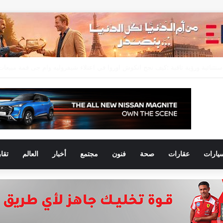
 نحو التوسع.. أحمد علي يقود علامتي Omoda و Jaecoo مع مجموعة عز العرب
يارات
عقارات
صحة
فنون
مجتمع
أخبار
العالم
تقا