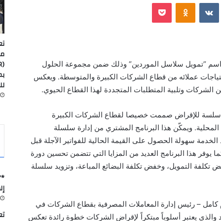
‫Pocket
Odnoklassniki
تع
مد
م “تمويل سلاسل الموردين
“
وذلك
ضمن
مجموعة الحلول
تياجات
عملائه من
قطاع
الشركات
الكبيرة
والمتوسطة
.
ويعكس
لل
ن الشركات وتلبية المتطلبات المتجددة لهذا القطاع الحيوي
.
سلسة
للإقراض
صممت
خصيصا
لقطاع الشركات
الكبيرة
المحلية
.
و
يمكّن
هذا
ال
برنامج المشتري من إدارة
سلسلة
ّد الخدمة سهولة الحصول على القيمة الحالية
للفواتير الآجل
ة
قبل
ما يوفر هذا البرنامج
العديد من المزايا
التي تتضمن
تحسين دورة
ض تكلفة التمويل، وخفض تكلفة البضائع المباعة، وتزويد سلسلة
*”
إل
كامل
–
رئيس
إ
دار
ة
المعاملات المصرفية بقطاع الشركات
في
تعاون
د والذي يعتبر أسلوباً مبتكراً لإقراض الشركات خطوة رائدة تعكس