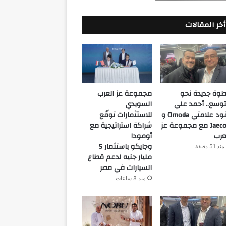
أخر المقالات
وة جديدة نحو
مجموعة عز العرب
توسع.. أحمد علي
السويدي
يقود علامتي Omoda و
للاستثمارات توقّع
Jaecoo مع مجموعة عز
شراكة استراتيجية مع
عرب
أومودا
وجايكو باستثمار 5
منذ 51 دقيقة
مليار جنيه لدعم قطاع
السيارات في مصر
منذ 8 ساعات