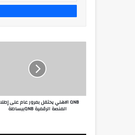
الإلكتروني
QNB
الاهلي
يحتفل
بمرور
عام
على
إطلاق
المنصة
الرقمية
QNB الاهلي يحتفل بمرور عام على إطل
QNBببساطة
المنصة الرقمية QNBببساطة