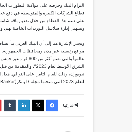
التزام البنك
وحرصه على مواكبة التطورات الحاصلة 
قطاع الشركات ال
كبيرة
والمتوسطة في دفع عجلة
على دعم هذا القطاع من خلال تقديم باقة شاملة 
وتسهيل إدارة سلاسل التوريدات الخاصة به
م،
وت
مواقع رئيسية عبر مدن ومحافظات الجمهورية. ويم
عالمياً والتي تضم أكث
الشرق الأوسط لعام 2023″، والمقدمة من قبل مجلة “غلوبال فاينانس
نيويورك، وذلك للعام الثامن على التوالي
.
هذا إ
للعام 2023 التي منحتها مجلة ذا بانكر(
 Banker
فيسبوك
‫X
لينكدإن
شاركها