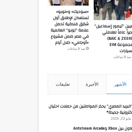
«سوديك» و«نوبو»
تستعدان لإطلاق أول
شقق فندقية تحمل
يين “تيمور إسماعيل”
علامة “نوبو” العالمية
يراً عاماً لعلامتي
في مصر ضمن مشروع
(BAIC & ZEEKR)
«أوجامي» خلال أيام
بمجموعة EIM
منذ 9 ساعات
سيارات
منذ 9 ساعات
الأشهر
الأخيرة
تعليقات
البريد المصري” يحذر المواطنين من حملات احتيال
كترونية جديدة*
مايو 23, 2025
 بين Xbox وAntstream Arcade