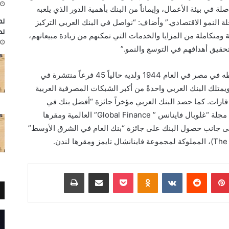
في بيئة الأعمال، وإيماناً من البنك بأهمية الدور الذي يلعبه
لم
 النمو الاقتصادي
.” وأضاف:
“نواصل في البنك العربي التركيز
لد
ومتكاملة من المزايا والخدمات التي تمكنهم من زيادة مبيعاتهم،
حقيق أهدافهم في التوسع والنمو.”
وتجدر الإشارة هنا إلى أن البنك العربي بدأ نشاطه في مصر في العام 1944 ولديه حالياً 45 فرعاً منتشرة في
تلك البنك العربي واحدةً من أكبر الشبكات المصرفية العربية
ر من 600 فرع عبر خمس قارات. كما حصد البنك العربي مؤخراً جائزة “أفضل بنك في
” Global Finance”
العالمية ومقرها
لى جانب حصول البنك على جائزة “بنك العام في الشرق الأوسط”
The
)، المملوكة لمجموعة فاينانشال تايمز ومقرها لندن.
بينتيريست
Odnoklassniki
‫Pocket
مشاركة عبر البريد
طباعة