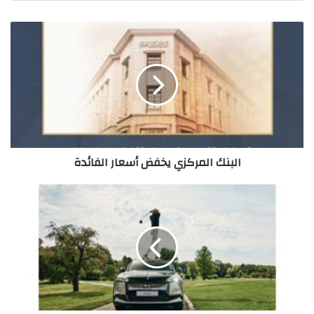
البنك
المركزي
يخفض
أسعار
الفائدة
البنك المركزي يخفض أسعار الفائدة
DS
أوتوموبيلز
تصبح
شريكًا
لبطولة
FedEx
الفرنسية
المفتوحة
وشريكًا