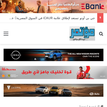
جي بي أوتو تستعد لإطلاق علامة iCAUR في السوق المصرية علامة عالمية جديدة لسيارات الطاقة الجديدة تجمع بين التكنولوجيا الذكية والتصميم الجريء وروح المغامر
بحث عن
الق
الرئيسية
/
تمويل