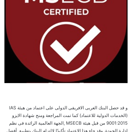
و قد حصل البنك العربى الافريقى الدولى على اعتماد من هيئة IAS
(الخدمات الدولية للاعتماد) كما تمت المراجعة ومنح شهادة الايزو
9001:2015 من قبل هيئة MSECB ,الجهة العالمية الرائدة فى نظم
ادارة الجودة. وقد جاء هذا الاعتماد تأكيدًا لالتزام البنك بتطبيق أفضل