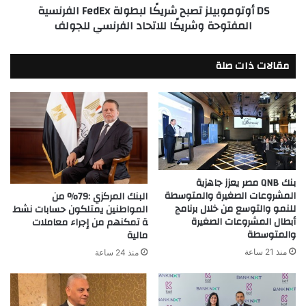
DS أوتوموبيلز تصبح شريكًا لبطولة FedEx الفرنسية
للاتحاد
المفتوحة وشريكًا للاتحاد الفرنسي للجولف
الفرنسي
للجولف
مقالات ذات صلة
بنك QNB مصر يعزز جاهزية
المشروعات الصغيرة والمتوسطة
البنك المركزي :79% من
للنمو والتوسع من خلال برنامج
المواطنين يمتلكون حسابات نشط
أبطال المشروعات الصغيرة
ة تمكنهم من إجراء معاملات
والمتوسطة
مالية
منذ 21 ساعة
منذ 24 ساعة