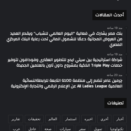
أحدث المقالات
منذ 19 ساعة
بنك مصر يشارك في فعالية “اليوم العالمي للشباب” ويقدم العديد
من العروض المجانية دعمًا للشمول المالي تحت رعاية البنك المركزي
المصري
منذ 19 ساعة
شراكة استراتيجية بين سيتي ايدج للتطوير العقارى وفودافون لتوفير
خدمات Triple Play الذكية بمشروع داون تاون بالعلمين الجديدة
منذ 20 ساعة
چرمين عامر تنضم إلى منظمة G100 التابعة للرابطةالنسائية
العالمية All Ladies League عن الإعلام الرقمي والتجارة الإلكترونية
تصنيغات
أخبار
أخري
اخيره
استثمار
العالم
تحقيقات
تقارير
تكنولوجيا
تمويل
سفر
سيارات
صحة
عاجل
عرب