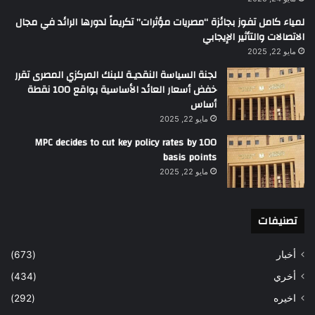
لمياء كامل تفوز بجائزة “مصريات مؤثرات” تكريماً لدورها الرائد في مجال
الاتصالات والتأثير الإيجابي
مايو 22, 2025
لجنة السياسة النقديـة للبنك المركزي المصرى تقرر
خفض أسعار العائد الأساسية بواقع 100 نقطة
أساس
مايو 22, 2025
MPC decides to cut key policy rates by 100
basis points
مايو 22, 2025
تصنيفات
أخبار
(673)
أخري
(434)
اخيره
(292)