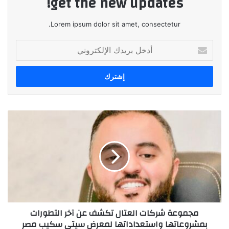
get the new updates!
Lorem ipsum dolor sit amet, consectetur.
أدخل
بريدك
الإلكتروني
مجموعة
شركات
العتال
تكشف
عن
آخر
التطورات
بمشروعاتها
واستعداداتها
مجموعة شركات العتال تكشف عن آخر التطورات
لمعرض
بمشروعاتها واستعداداتها لمعرض سيتي سكيب مصر
سيتي