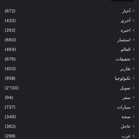
أخبار
(672)
أخري
(432)
اخيره
(292)
استثمار
(660)
العالم
(469)
تحقيقات
(676)
تقارير
(402)
تكنولوجيا
(958)
تمويل
(2٬130)
سفر
(94)
سيارات
(737)
صحة
(349)
عاجل
(362)
عرب
(298)