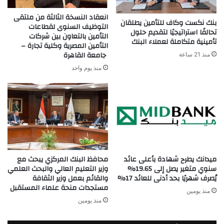
انعقاد النسخة الثالثة من ملتقى
بنك نكست وكاف للتأمين يطلقان
التوظيف السنوى لقطاعات
تحالفًا استراتيجيًا لتقديم حلول
التأمين بالتعاون بين شركات
تأمينية متكاملة لعملاء البنك
التأمين المصرية وكلية تجارة –
جامعة القاهرة
منذ 21 ساعة
منذ يوم واحد
ميدانك يطرح شهادة بأعلى عائد
محافظ البنك المركزي يبحث مع
سنوي متغير يصل إلى 19.65%
وزير التعليم العالي والبحث العلمي
يُصرف شهريًا بحد أدنى للعائد 17%
والقائم بعمل وزير الثقافة
مستجدات منحة علماء المستقبل
منذ يومين
منذ يومين