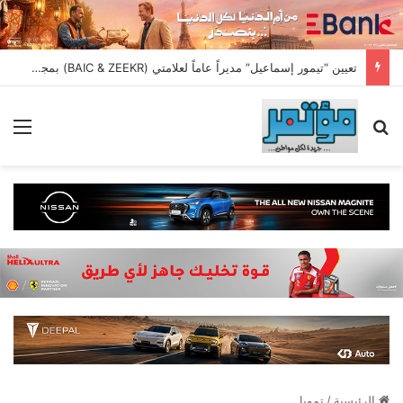
تعيين “تيمور إسماعيل” مديراً عاماً لعلامتي (BAIC & ZEEKR) بمجموعة EIM للسيارات
بحث عن
الق
الرئيسية
/
تمويل