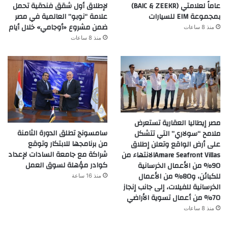
عاماً لعلامتي (BAIC & ZEEKR)
لإطلاق أول شقق فندقية تحمل
بمجموعة EIM للسيارات
علامة “نوبو” العالمية في مصر
ضمن مشروع «أوجامي» خلال أيام
منذ 8 ساعات
منذ 8 ساعات
مصر إيطاليا العقارية تستعرض
سامسونج تطلق الدورة الثامنة
ملامح “سولاري” التي تتشكل
من برنامجها للابتكار وتوقع
على أرض الواقع وتعلن إطلاق
شراكة مع جامعة السادات لإعداد
Amare Seafront Villasالانتهاء من
كوادر مؤهلة لسوق العمل
90% من الأعمال الخرسانية
للكبائن، و80% من الأعمال
منذ 16 ساعة
الخرسانية للفيلات، إلى جانب إنجاز
70% من أعمال تسوية الأراضي
منذ 8 ساعات