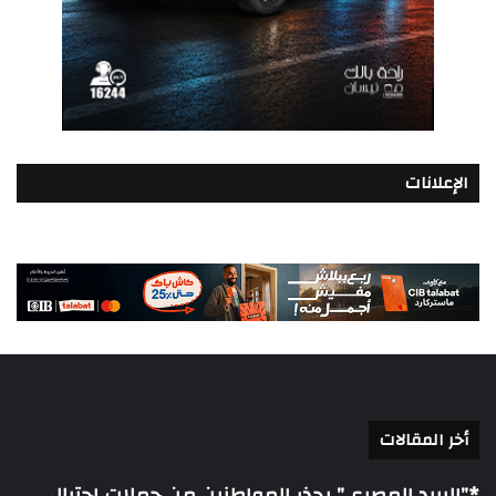
الإعلانات
أخر المقالات
*”البريد المصري” يحذر المواطنين من حملات احتيال