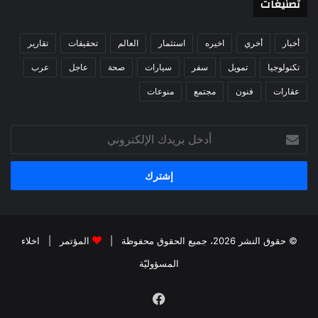
تصنيغات
أخبار
أخري
اخيره
استثمار
العالم
تحقيقات
تقارير
تكنولوجيا
تمويل
سفر
سيارات
صحة
عاجل
عرب
عقارات
فنون
مجتمع
منوعات
أدخل
بريدك
الإلكتروني
© حقوق النشر 2026، جميع الحقوق محفوظة |
المؤتمر
|
اخلاء
المسؤوليّة
فيسبوك