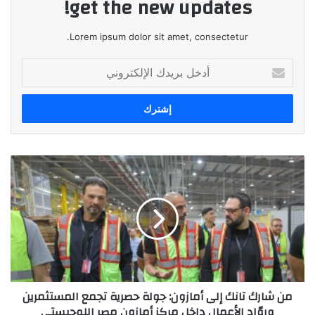
get the new updates!
Lorem ipsum dolor sit amet, consectetur.
أدخل
بريدك
الإلكتروني
من
شارك
تانك
إلى
أمازون:
جولة
حصرية
تجمع
المستثمرين
من شارك تانك إلى أمازون: جولة حصرية تجمع المستثمرين
وروّاد
وروّاد الأعمال داخل مركز أمازون مصر اللوجيستي
الأعمال