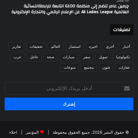
چرمين عامر تنضم إلى منظمة G100 التابعة للرابطةالنسائية
العالمية All Ladies League عن الإعلام الرقمي والتجارة الإلكترونية
تصنيغات
أخبار
أخري
اخيره
استثمار
العالم
تحقيقات
تقارير
تكنولوجيا
تمويل
سفر
سيارات
صحة
عاجل
عرب
عقارات
فنون
مجتمع
منوعات
أدخل
بريدك
الإلكتروني
© حقوق النشر 2026، جميع الحقوق محفوظة |
المؤتمر
|
اخلاء