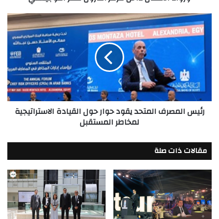
داخل
مركز
رئيس
أمازون
المصرف
مصر
المتحد
اللوجيستي
يقود
حوار
حول
القيادة
الاستراتيجية
لمخاطر
رئيس المصرف المتحد يقود حوار حول القيادة الاستراتيجية
المستقبل
لمخاطر المستقبل
مقالات ذات صلة