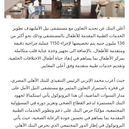
أعلن البنك عن تجديد التعاون مع مستشفى نيل
الأمل
بهدف
تطوير
الخدمات الطبية المقدمة
للأطفال
بالمستشفى
وذلك
نحو أكثر من
136
مليون جنيه
يتم تخصيصه
ا
لإجراء 1150 عملية جراحية دقيقة
ومتقدمة للأطفال،
بال
إضافة الى تجهيز وحدة عناية قلب متكاملة
بمركز الأطفال
بما يساهم في إنقاذ حياة
أطفال الاختلافات الخلقية،
وتقديم خدمات طبية متقدمة وفق أعلى المعايير
.
حيث أعرب محمد الإتربي الرئيس التنفيذي للبنك الأهلي المصري،
عن فخره باستمرار التعاون المثمر مع مستشفى النيل الأمل على
مدار السنوات الماضية،
أن هذا البروتوكول يأتي استكمالا لجهود
البنك المستمرة لدعم القطاع الصحي وتعزيز دوره في المسؤولية
المجتمعية،
مؤكدًا حرص البنك على دعم وتطوير الخدمات الطبية
المقدمة بما يساهم في تحسين جودة الرعاية الصحية،
حيث
يأتي
البروتوكول
في إطار الدور المجتمعي الذي يحرص البنك الأهلي