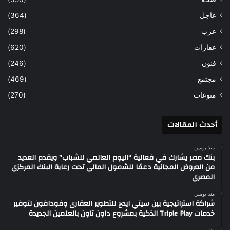
عاجل
(364)
عرب
(298)
عقارات
(620)
فنون
(246)
مجتمع
(469)
منوعات
(270)
أحدث المقالات
منذ يومين
بنك مصر يشارك في فعالية “اليوم العالمي للشباب” ويقدم العديد
من العروض المجانية دعمًا للشمول المالي تحت رعاية البنك المركزي
المصري
منذ يومين
شراكة استراتيجية بين سيتي ايدج للتطوير العقارى وفودافون لتوفير
خدمات Triple Play الذكية بمشروع داون تاون بالعلمين الجديدة
منذ يومين