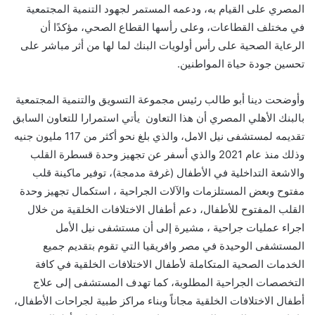
المصري على القيام به، ودعمه المستمر لجهود التنمية المجتمعية
في مختلف القطاعات، وعلى رأسها القطاع الصحي، مؤكدًا أن
الرعاية الصحية على رأس أولويات البنك لما لها من أثر مباشر على
تحسين جودة حياة المواطنين.
وأوضحت
دينا أبو طالب رئيس مجموعة التسويق والتنمية المجتمعية
بالبنك الأهلي المصري
أن هذا التعاون يأتي استمرارا للتعاون السابق
تقديم
ه
لمستشفى نيل الامل
،
والذي بلغ نحو
أكثر من
117
مليون جنيه
وذلك
منذ عام 2021
والذي أسفر عن تجهيز وحدة قسطرة القلب
والاشعة التداخلية في الأطفال (غرفة مدمجة)، توفير ماكينة قلب
مفتوح وبعض المستلزمات والآلات الجراحية ، استكمال تجهيز وحدة
القلب المفتوح للأطفال، دعم أطفال الاختلافات الخلقية من خلال
اجراء عمليات جراحية
،
مشيرة
إلى أن مستشفى نيل الأمل
المستشفى
الوحيدة في مصر
وافريقيا التي تقوم بتقديم جميع
الخدمات الصحية المتكاملة لأطفال الاختلافات الخلقية في كافة
التخصصات الجراحية المطلوب
ة
، كما تهدف المستشفى إلى علاج
أطفال الاختلافات الخلقية مجاناً وبناء مراكز طبية لجراحات الأطفال،