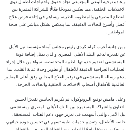
وإعادة توجيه الوعي المجتمعي تجاه حقوق واحتياجات أطفال ذوي
الاختلافات الخلقية،
مما
يعكس نموذجًا فعّالًا للشراكة
المثمرة
بين
القطاع المصرفي
والمنظومة
الطبية، ويس
ا
هم في إتاحة فرص علاج
أفضل وأسرع
للحالات الدقيقة، بما ينعكس بشكل مباشر
على صحة
المواطنين.
ومن
جانبه أعرب
كرام
كردي رئيس
مجلس أمناء مؤسسة نيل الأمل
عن تقديره
لدعم البنك الأهلي المصري
والذي
يمثل إضافة قوية
لل
مستشفى
ل
تقديم خدماتها الطبية المتخصصة، سواء من خلال إجراء
العمليات الجراحية الدقيقة للأطفال أو تطوير وحدة عناية القلب، بما
يدعم رسالة المستشفى في توفير العلاج المجاني وفق أعلى المعايير
العالمية للأطفال أصحاب الاختلافات الخلقية والحالات الحرجة
.
وعلى هامش توقيع البروتوكول، تم تكريم الجانبين تقديرًا لحسن
التعاون والشراكة المستمرة بين البنك الأهلي المصري ومستشفى
نيل
الأمل،
والتي أسهمت في تعزيز جهود دعم الفئات المستحقة،
خاصة الأطفال، وتقديم خدمات طبية تسهم في تحسين جودة حياتهم،
بما يعكس نموذجًا ناجحًا للتعاون بين القطاع المصرفي والقطاع