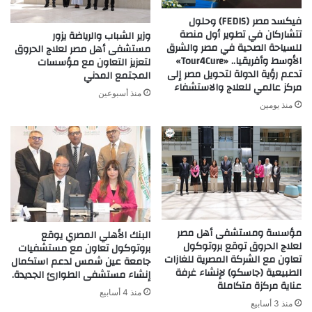
فيكسد مصر (FEDIS) وحلول
تتشاركان في تطوير أول منصة
وزير الشباب والرياضة يزور
للسياحة الصحية في مصر والشرق
مستشفى أهل مصر لعلاج الحروق
الأوسط وأفريقيا.. «Tour4Cure»
لتعزيز التعاون مع مؤسسات
تدعم رؤية الدولة لتحويل مصر إلى
المجتمع المدني
مركز عالمي للعلاج والاستشفاء
منذ أسبوعين
منذ يومين
مؤسسة ومستشفى أهل مصر
البنك الأهلي المصري يوقع
لعلاج الحروق توقع بروتوكول
بروتوكول تعاون مع مستشفيات
تعاون مع الشركة المصرية للغازات
جامعة عين شمس لدعم استكمال
الطبيعية (جاسكو) لإنشاء غرفة
إنشاء مستشفى الطوارئ الجديدة.
عناية مركزة متكاملة
منذ 4 أسابيع
منذ 3 أسابيع