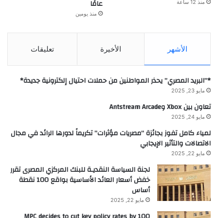
عامًا
منذ 12 ساعة
منذ يومين
الأشهر
الأخيرة
تعليقات
*”البريد المصري” يحذر المواطنين من حملات احتيال إلكترونية جديدة*
مايو 23, 2025
تعاون بين Xbox وAntstream Arcade
مايو 24, 2025
لمياء كامل تفوز بجائزة “مصريات مؤثرات” تكريماً لدورها الرائد في مجال
الاتصالات والتأثير الإيجابي
مايو 22, 2025
لجنة السياسة النقديـة للبنك المركزي المصرى تقرر
خفض أسعار العائد الأساسية بواقع 100 نقطة
أساس
مايو 22, 2025
MPC decides to cut key policy rates by 100