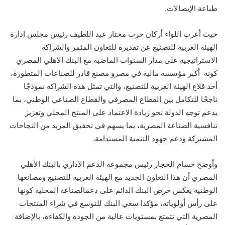
طباعة الإيصالات.
حيث أعرب اللواء أركان حرب مختار عبد اللطيف رئيس مجلس إدارة
الهيئة العربية للتصنيع عن تقديره للتعاون المثمر والشراكة
الاستراتيجية على مدار السنوات الماضية مع البنك الأهلي المصري
كونه أكبر مؤسسة مالية في مصرو مصنع قادر للصناعات المتطورة،
أحد قلاع الهيئة العربية للتصنيع، والتي تمثل هذه الشراكة نموذجًا
ناجحًا للتكامل بين القطاع المصرفي والقطاع الصناعي الوطني، بما
يدعم توجه الدولة نحو زيادة الاعتماد على المنتج المحلي وتعزيز
تنافسية الصناعة المصرية، بما يسهم في تحقيق المزيد من النجاحات
المشتركة ودعم جهود التنمية المستدامة.
وأوضح
حسام الحجار رئيس مجموعة الدعم الإداري بالبنك الأهلي
المصري أن هذا التعاون الجديد مع الهيئة العربية للتصنيع ومصانعها
الوطنية يعكس حرص البنك
الدائم
على
دعم
الصناعة المحلية
كونها
على رأس
أولوياته
،
مؤكدا سعي البنك للتوسع
في شراء المنتجات
المصرية التي تتمتع بمستويات عالية من الجودة والكفاءة،
با
لإضافة