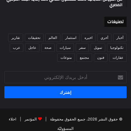
المصري
تصنيغات
أخبار
أخري
اخيره
استثمار
العالم
تحقيقات
تقارير
تكنولوجيا
تمويل
سفر
سيارات
صحة
عاجل
عرب
عقارات
فنون
مجتمع
منوعات
أدخل
بريدك
الإلكتروني
© حقوق النشر 2026، جميع الحقوق محفوظة |
المؤتمر
|
اخلاء
المسؤوليّة