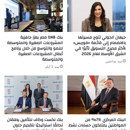
جيهان الجولي تتوج مسيرتها
بنك QNB مصر يعزز جاهزية
بالانضمام إلى قائمة «فوربس»
المشروعات الصغيرة والمتوسطة
لأكثر مديري التسويق تأثيرًا في
للنمو والتوسع من خلال برنامج
الشرق الأوسط لعام 2026
أبطال المشروعات الصغيرة
والمتوسطة
منذ ساعتين
منذ 3 أيام
البنك المركزي :79% من
بنك نكست وكاف للتأمين يطلقان
المواطنين يمتلكون حسابات نشط
تحالفًا استراتيجيًا لتقديم حلول