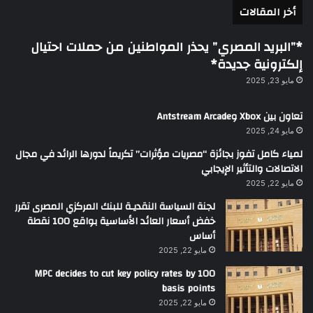
أخر المقالات
*”البريد المصري” يحذر المواطنين من حملات احتيال
إلكترونية جديدة*
مايو 23, 2025
تعاون بين Xbox وAntstream Arcade
مايو 24, 2025
لمياء كامل تفوز بجائزة “مصريات مؤثرات” تكريماً لدورها الرائد في مجال
الاتصالات والتأثير الإيجابي
مايو 22, 2025
لجنة السياسة النقديـة للبنك المركزي المصرى تقرر
خفض أسعار العائد الأساسية بواقع 100 نقطة
أساس
مايو 22, 2025
MPC decides to cut key policy rates by 100
basis points
مايو 22, 2025