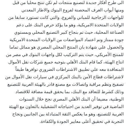
الى طرح أفكار جديدة لتصنيع منتجات لم تكن تنتج محليا من قبل
ومنها أبواب الغرف المحصنة لفروع البنوك والاطار المعدني
للواجهات الزجاجية للمباني والفروع، والتي كانت تستورد سابقا من
الولايات المتحدة الامريكية،
وهو ما يؤكد حرص البنك على دعم
الصناعة المحلية
،
حيث
تم بنجاح كبير
التصنيع المحلي وبمستوي
جودة ممتاز وتم اعتماد المواصفات من الولايات المتحدة
الامريكية
والحصول علي شهادة بان المنتج المحلي المصري هو مماثل تماما
للمنتج الأمريكي
، حيث
يتم التركيب لكل واجهات البنوك في مصر من
انتاج الهيئة
،
كما قام البنك الأهلي بتوجيه جميع شركات نقل الأموال
المتعاقدة معه علي تطبيق الاشتراطات الضروري توافرها طبقاّ
لاشتراطات قطاع الأمن بالبنك المركزي في سيارات نقل الأموال من
تصفيح ونظم مراقبة واتصالات مع مصنع قادر بالهيئة العربية للتصنيع
وذلك كشرط للتعاقد مع البنك،
بما يحقق قيمة مضافة للاقتصاد
الوطني
ة، مضيفا
أن البنك الأهلي المصري نجح خلال السنوات
الماضية في توفير العديد من احتياجاته التشغيلية بالتعاون مع الهيئة
العربية للتصنيع، وهو ما يعكس الثقة المتبادلة بين الجانبين ونجاح
التجربة في تحقيق أعلى معايير الجودة والكفاءة.