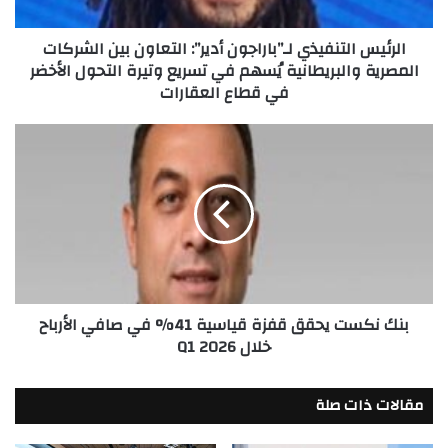
المصرية
والبريطانية
الرئيس التنفيذي لـ”باراجون أدير”: التعاون بين الشركات
يُسهم
المصرية والبريطانية يُسهم في تسريع وتيرة التحول الأخضر
في
في قطاع العقارات
تسريع
وتيرة
التحول
بنك
الأخضر
نكست
في
يحقق
قطاع
قفزة
العقارات
قياسية
41%
في
صافي
الأرباح
بنك نكست يحقق قفزة قياسية 41% في صافي الأرباح
خلال
خلال Q1 2026
Q1
2026
مقالات ذات صلة