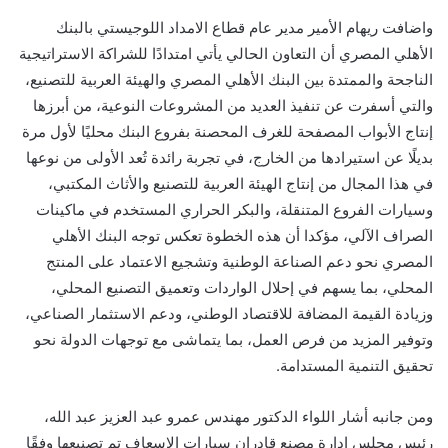
واضافت ريهام الأمير مدير عام قطاع الامداد اللوجيستي بالبنك
الأهلي المصري
أن التعاون الحالي يأتي امتدادًا للشراكة الاستراتيجية
الناجحة والممتدة بين البنك الأهلي المصري والهيئة العربية للتصنيع،
والتي أسفرت عن تنفيذ العديد من المشروعات النوعية، من أبرزها
إنتاج الأبواب المصفحة للغرف المحصنة بفروع البنك محليًا لأول مرة
بديلًا عن استيرادها من الخارج، في تجربة رائدة تُعد الأولى من نوعها
في هذا المجال من إنتاج الهيئة العربية للتصنيع
والأثاث المكتبي،
وسيارات الفروع المتنقلة، والبكر الحراري المستخدم في ماكينات
الصراف الآلي، مؤكدا
أن هذه الخطوة تعكس توجه البنك الأهلي
المصري نحو دعم الصناعة الوطنية وتشجيع الاعتماد على المنتج
المحلي، بما يسهم في إحلال الواردات وتعميق التصنيع المحلي،
وزيادة القيمة المضافة للاقتصاد الوطني، ودعم الاستثمار الصناعي،
وتوفير المزيد من فرص العمل، بما يتماشى مع توجهات الدولة نحو
تحقيق التنمية المستدامة.
ومن جانبه أشار اللواء الدكتور مهندس عمرو عبد العزيز عبد الله،
رئيس مجلس إدارة مصنع قادران سيارات الإسعاف تم تصنيعها وفقًا