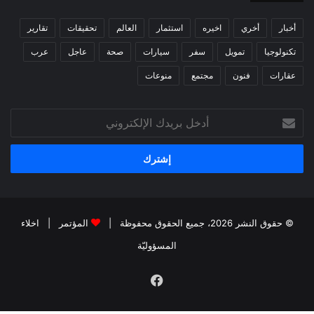
أخبار
أخري
اخيره
استثمار
العالم
تحقيقات
تقارير
تكنولوجيا
تمويل
سفر
سيارات
صحة
عاجل
عرب
عقارات
فنون
مجتمع
منوعات
أدخل
بريدك
الإلكتروني
© حقوق النشر 2026، جميع الحقوق محفوظة |
المؤتمر
|
اخلاء
المسؤوليّة
فيسبوك