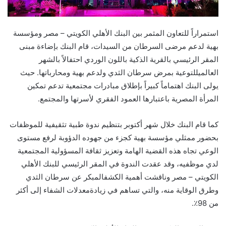
استمرا
راً للتعاون المثمر بين البنك الأهلي الكويتي
–
مصر
ومؤسسة
بهية لدعم
مرضى السرطان من
السيدات
،
قام البنك بإضاءة مبنى
ا
لمقر الرئيسي بالقرية الذكية باللون الوردي
احتفالاً بال
شهر
العالمي
للتوعية
بمرض سرطان الثدي
و
لدعم
بهية
ومحار
باتها
. حيث
يولى البنك اهتماماً كبيراً بإطلاق مبادرات مجتمعية
تدعم تمكين
المرأة المصرية
باعتبارها
العمود الفقري لأسرتها
والمجتمع
.
كما قام البنك خل
ال شهر أكتوبر بتنظي
م
ندوة طبية تثقيفية للموظفات
بحضور ممثلي مؤسسة بهية
كجزء من جهوده الدؤوبة لرف
ع مستو
ى
الوع
ي تجاه هذه القضية الهامة وتعزيز ثقافة المسؤولية المجتمعية
لدي
موظفيه،
وقد عقدت الندوة في المقر ال
رئيسي للبنك الأهلي
الكويتي –
مصر وناقشت
أهمية
الكشف
المبكر
عن
سرطان
الثدي
وطرق
الوقاية
منه،
والتي
تساهم
في
زيادة
معدلات
الشفاء
إلى
أكثر
من
98٪.