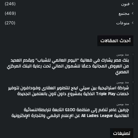
فنون
(246)
مجتمع
(469)
منوعات
(270)
أحدث المقالات
منذ يومين
بنك مصر يشارك في فعالية “اليوم العالمي للشباب” ويقدم العديد
من العروض المجانية دعمًا للشمول المالي تحت رعاية البنك المركزي
المصري
منذ يومين
شراكة استراتيجية بين سيتي ايدج للتطوير العقارى وفودافون لتوفير
خدمات Triple Play الذكية بمشروع داون تاون بالعلمين الجديدة
منذ يومين
چرمين عامر تنضم إلى منظمة G100 التابعة للرابطةالنسائية
العالمية All Ladies League عن الإعلام الرقمي والتجارة الإلكترونية
تصنيغات