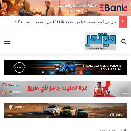
جي بي أوتو تستعد لإطلاق علامة iCAUR في السوق المصرية علامة عالمية جديدة لسيارات الطاقة الجديدة تجمع بين التكنولوجيا الذكية والتصميم الجريء وروح المغامر
بحث عن
الق
الرئيسية
/
تمويل