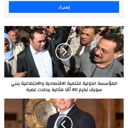
الإلكتروني
المؤسسة
الدولية
للتنمية
الاقتصادية
والاجتماعية
ببني
سويف
تكرم
40
المؤسسة الدولية للتنمية الاقتصادية والاجتماعية ببني
أمًا
سويف تكرم 40 أمًا مثالية برحلات عمرة
مثالية
برحلات
عمرة
مجلة
يوروموني
العالمية
تصنف
بنك