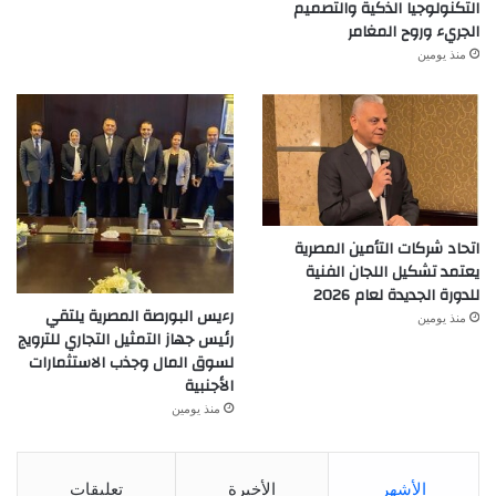
التكنولوجيا الذكية والتصميم
الجريء وروح المغامر
منذ يومين
اتحاد شركات التأمين المصرية
يعتمد تشكيل اللجان الفنية
للدورة الجديدة لعام 2026
رءيس البورصة المصرية يلتقي
منذ يومين
رئيس جهاز التمثيل التجاري للترويج
لسوق المال وجذب الاستثمارات
الأجنبية
منذ يومين
الأشهر
الأخيرة
تعليقات