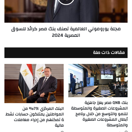
مصر
كرائد
للسوق
المصرية
مجلة يوروموني العالمية تصنف بنك مصر كرائد للسوق
2024
المصرية 2024
مقالات ذات صلة
بنك QNB مصر يعزز جاهزية
المشروعات الصغيرة والمتوسطة
البنك المركزي :79% من
للنمو والتوسع من خلال برنامج
المواطنين يمتلكون حسابات نشط
أبطال المشروعات الصغيرة
ة تمكنهم من إجراء معاملات
والمتوسطة
مالية