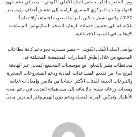
ومن الجدير بالذكر، يستمر البنك الأ
هلي الكويتي
–
مصر
في
دعم
جهود
الدولة
والبنك المركزي المصري الرامية
إلى
تحقيق
أهداف
رؤية
مصر
2030
،
والتي
تشمل
تمكين
المرأة
المصرية
اجتماعيا
واقتصاديا
بالإضافة
إلى
تحسين
خدمات
الرعاية
الصحية
لتمكينها
من
المساهمة
الإيجابية
في
التنمية
الاجتماعية
.
يواصل
البنك
الأهلي
الكويتي
–
مصر
مسيرته نحو
دعم كافة
قط
اعات
المجتمع
من خلال إطلاق المبادرات المجتمعية
الم
ختلفة
في
محافظات مصر بالتعاون مع مؤسسات المجتمع المدني
غير الهادفة
للربح
بدء
ا من تقديم المساعدات المادية
ودعم المشروعات الصغيرة
والتبرعات العينية
للفئات الأكثر احتياجاً
من ملابس وإمدادات غذائية
ومعدات ورعاية طبية، بالإضافة إلى مساهماته العديدة في دعم صحة
الأطفال وتمكين المرأة المعيلة ودعم ذوي الهمم وغير القادرين مادياً
.