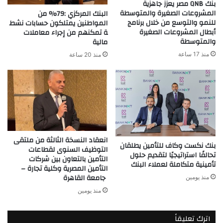
بنك QNB مصر يعزز جاهزية
المشروعات الصغيرة والمتوسطة
البنك المركزي :79% من
للنمو والتوسع من خلال برنامج
المواطنين يمتلكون حسابات نشط
أبطال المشروعات الصغيرة
ة تمكنهم من إجراء معاملات
والمتوسطة
مالية
منذ 17 ساعة
منذ 20 ساعة
انعقاد النسخة الثالثة من ملتقى
بنك نكست وكاف للتأمين يطلقان
التوظيف السنوى لقطاعات
تحالفًا استراتيجيًا لتقديم حلول
التأمين بالتعاون بين شركات
تأمينية متكاملة لعملاء البنك
التأمين المصرية وكلية تجارة –
جامعة القاهرة
منذ يومين
منذ يومين
اترك تعليقاً