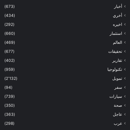
أخبار
(673)
أخري
(434)
اخيره
(292)
استثمار
(660)
العالم
(469)
تحقيقات
(677)
تقارير
(402)
تكنولوجيا
(959)
تمويل
(2٬132)
سفر
(94)
سيارات
(739)
صحة
(350)
عاجل
(363)
عرب
(298)