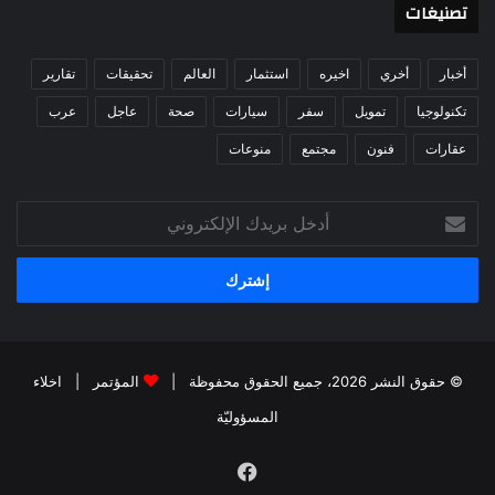
تصنيغات
أخبار
أخري
اخيره
استثمار
العالم
تحقيقات
تقارير
تكنولوجيا
تمويل
سفر
سيارات
صحة
عاجل
عرب
عقارات
فنون
مجتمع
منوعات
أدخل
بريدك
الإلكتروني
© حقوق النشر 2026، جميع الحقوق محفوظة |
المؤتمر
|
اخلاء
المسؤوليّة
فيسبوك