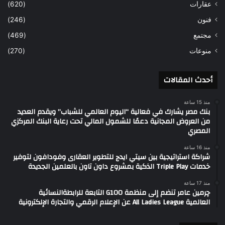
عقارات
(620)
فنون
(246)
مجتمع
(469)
منوعات
(270)
أحدث المقالات
منذ 15 ساعة
بنك مصر يشارك في فعالية “اليوم العالمي للشباب” ويقدم العديد
من العروض المجانية دعمًا للشمول المالي تحت رعاية البنك المركزي
المصري
منذ 16 ساعة
شراكة استراتيجية بين سيتي ايدج للتطوير العقارى وفودافون لتوفير
خدمات Triple Play الذكية بمشروع داون تاون بالعلمين الجديدة
منذ 17 ساعة
چرمين عامر تنضم إلى منظمة G100 التابعة للرابطةالنسائية
العالمية All Ladies League عن الإعلام الرقمي والتجارة الإلكترونية