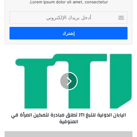
Lorem ipsum dolor sit amet, consectetur.
أدخل
بريدك
الإلكتروني
اليابان
الدولية
للتبغ
JTI
تطلق
مبادرة
لتمكين
المرأة
في
اليابان الدولية للتبغ JTI تطلق مبادرة لتمكين المرأة في
المنوفية
المنوفية
«إي