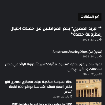
أخر المقالات
*”البريد المصري” يحذر المواطنين من حملات احتيال
إلكترونية جديدة*
مايو 23, 2025
تعاون بين Xbox وAntstream Arcade
مايو 24, 2025
لمياء كامل تفوز بجائزة “مصريات مؤثرات” تكريماً لدورها الرائد في مجال
الاتصالات والتأثير الإيجابي
مايو 22, 2025
لجنة السياسة النقديـة للبنك المركزي المصرى تقرر
خفض أسعار العائد الأساسية بواقع 100 نقطة
أساس
مايو 22, 2025
MPC decides to cut key policy rates by 100