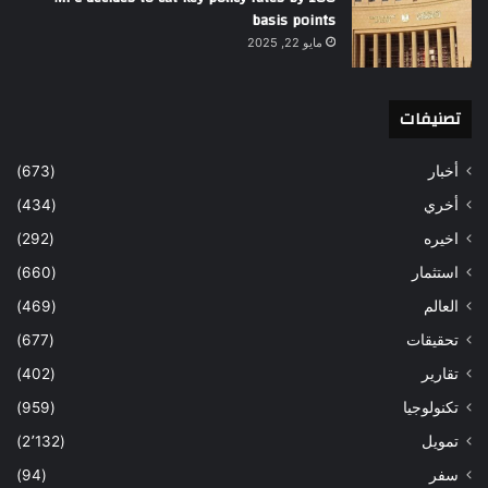
basis points
مايو 22, 2025
تصنيفات
أخبار
(673)
أخري
(434)
اخيره
(292)
استثمار
(660)
العالم
(469)
تحقيقات
(677)
تقارير
(402)
تكنولوجيا
(959)
تمويل
(2٬132)
سفر
(94)