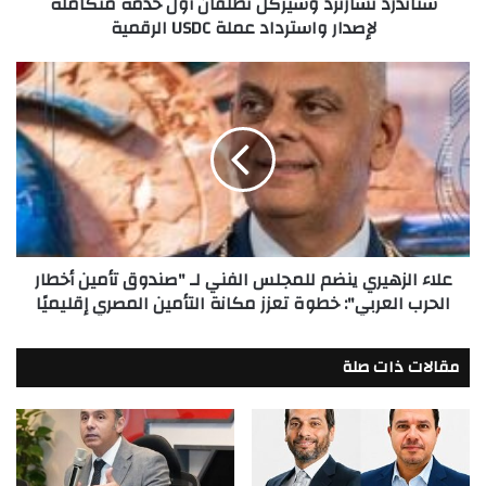
ستاندرد تشارترد وسيركل تطلقان أول خدمة متكاملة
عملة
لإصدار واسترداد عملة USDC الرقمية
USDC
الرقمية
علاء
الزهيري
ينضم
للمجلس
الفني
لـ
"صندوق
تأمين
أخطار
علاء الزهيري ينضم للمجلس الفني لـ "صندوق تأمين أخطار
الحرب
الحرب العربي": خطوة تعزز مكانة التأمين المصري إقليميًا
العربي":
خطوة
تعزز
مقالات ذات صلة
مكانة
التأمين
المصري
إقليميًا