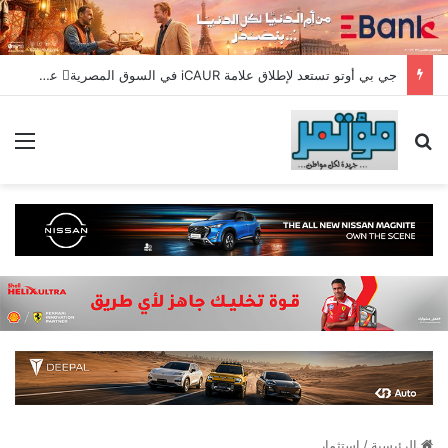
جي بي أوتو تستعد لإطلاق علامة iCAUR في السوق المصرية علامة عالمية جديدة لسيارات الطاقة الجديدة تجمع بين التكنولوجيا الذكية والتصميم الجريء وروح المغامر
بحث عن
الق
الرئيسية
/
استثمار