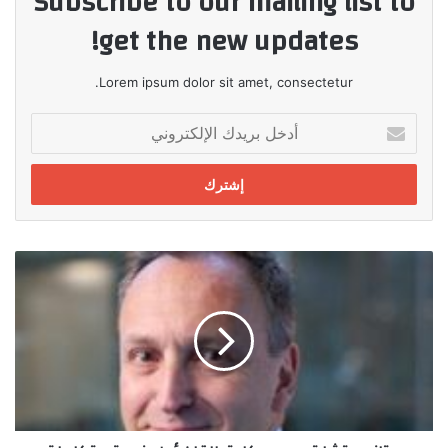
Subscribe to our mailing list to
get the new updates!
Lorem ipsum dolor sit amet, consectetur.
أدخل
بريدك
الإلكتروني
ستاندرد
تشارترد
وسيركل
تطلقان
أول
خدمة
متكاملة
لإصدار
واسترداد