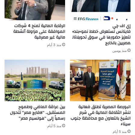
إي اف چي
الرقابة المالية تمنح 4 شركات
فاينانس تستعرض خطط نمو«بلد»
الموافقة على مزاولة أنشطة
لتعزيز حضورها في سوق تحويلاتال
مالية غير مصرفية
مصريين بالخارج
منذ 3 أيام
منذ يومين
البورصة المصرية تطلق فعالية
بين عراقة الماضي وطموح
لنشر الثقافة المالية في شرم
المستقبل.. “لافارچ مصر” تتحول
الشيخ بالتعاون مع محافظة جنوب
رسمياً إلى “هولسيم مصر”
سيناء
منذ 5 أيام
منذ 5 أيام