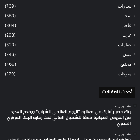
سيارات
(739)
صحة
(350)
عاجل
(364)
عرب
(298)
عقارات
(620)
فنون
(246)
مجتمع
(469)
منوعات
(270)
أحدث المقالات
منذ يوم واحد
بنك مصر يشارك في فعالية “اليوم العالمي للشباب” ويقدم العديد
من العروض المجانية دعمًا للشمول المالي تحت رعاية البنك المركزي
المصري
منذ يوم واحد
شراكة استراتيجية بين سيتي ايدج للتطوير العقارى وفودافون لتوفير