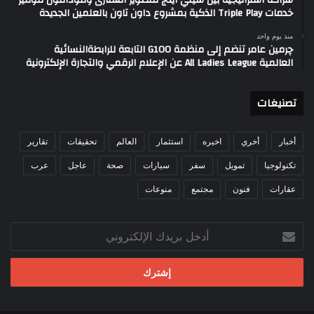
خدمات Triple Play الذكية بمشروع داون تاون بالعلمين الجديدة
منذ يوم واحد
چرمين عامر تنضم إلى منظمة G100 التابعة للرابطةالنسائية
العالمية All Ladies League عن الإعلام الرقمي والتجارة الإلكترونية
تصنيغات
أخبار
أخري
اخيره
استثمار
العالم
تحقيقات
تقارير
تكنولوجيا
تمويل
سفر
سيارات
صحة
عاجل
عرب
عقارات
فنون
مجتمع
منوعات
أدخل
بريدك
الإلكتروني