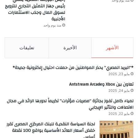
منذ يوم واحد
رئيس جهاز التمثيل التجاري للترويج
لسوق المال وجذب الاستثمارات
الأجنبية
منذ يوم واحد
الأشهر
الأخيرة
تعليقات
*”البريد المصري” يحذر المواطنين من حملات احتيال إلكترونية جديدة*
مايو 23, 2025
تعاون بين Xbox وAntstream Arcade
مايو 24, 2025
لمياء كامل تفوز بجائزة “مصريات مؤثرات” تكريماً لدورها الرائد في مجال
الاتصالات والتأثير الإيجابي
مايو 22, 2025
لجنة السياسة النقديـة للبنك المركزي المصرى تقرر
خفض أسعار العائد الأساسية بواقع 100 نقطة
أساس