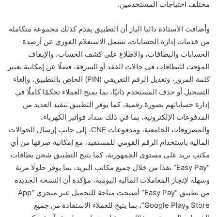
مختلف احتياجات المستخدمين.
وأضافت الأستاذة داليا الباز أن التطبيق يقدم كذلك مجموعة متكاملة
من خدمات إدارة الحسابات، تشمل الاستعلام الفوري عن أرصدة
الحسابات والبطاقات، والاطلاع على كشف الحساب، والإيقاف
المؤقت للبطاقات في حالات الفقد أو السرقة، فضلًا عن إمكانية تغيير
كلمة المرور، وتعديل الرقم التعريفي (PIN) الخاص بالتطبيق، وإلغاء
التسجيل أو حذف المستخدم ذاتيًا، بما يمنح العملاء تحكمًا كاملًا في
إدارة حساباتهم بصورة رقمية، كما يوفر التطبيق تنفيذ العديد من
المدفوعات الإلكترونية، بما في ذلك سداد فواتير الكهرباء،
والمصروفات الجامعية، ومدفوعات CNE، إلى جانب إرسال الحوالات
المالية باستخدام الرقم القومي للمستفيد، مع إمكانية صرفها من أي
مكتب بريد على مستوى الجمهورية، كما يتيح التطبيق شحن بطاقات
“Easy Pay” نقدًا من خلال جميع مكاتب البريد، بما يوفر حلولًا مرنة
وسهلة لإنجاز المعاملات المالية اليومية، مؤكدة أن النسخة الجديدة
من تطبيق “Easy Pay” أصبحت متاحة للتحميل عبر متجري “App
Store وGoogle Play”، بما يتيح للعملاء الاستفادة من جميع