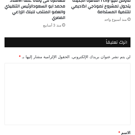
ماونتن فيو I city القاهرة الجديدة
مشاطرة فى وفاة عمة الاستاذ
يتحول لمشروع نموذجي اكاديمي
محمد ابو السعودالرئيس التنفيذي
للتنمية المستدامة
والعضو المنتدب للبنك الزراعي
المصري
منذ أسبوع واحد
منذ 3 أسابيع
اترك تعليقاً
لن يتم نشر عنوان بريدك الإلكتروني.
الحقول الإلزامية مشار إليها بـ
*
ا
ل
ت
ع
ل
ي
ق
*
الاسم
*