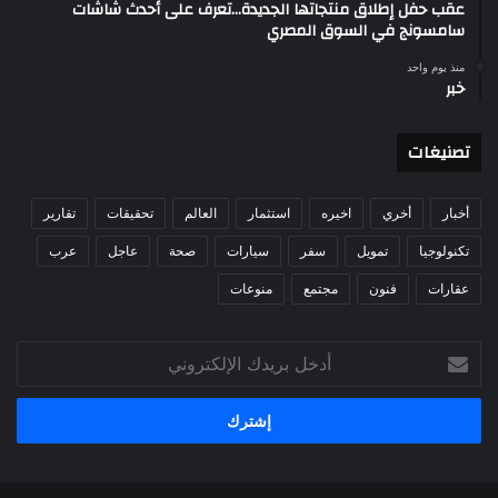
عقب حفل إطلاق منتجاتها الجديدة…تعرف على أحدث شاشات
سامسونج في السوق المصري
منذ يوم واحد
خبر
تصنيغات
أخبار
أخري
اخيره
استثمار
العالم
تحقيقات
تقارير
تكنولوجيا
تمويل
سفر
سيارات
صحة
عاجل
عرب
عقارات
فنون
مجتمع
منوعات
أدخل
بريدك
الإلكتروني