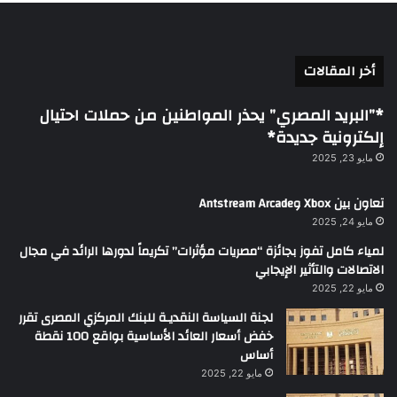
أخر المقالات
*”البريد المصري” يحذر المواطنين من حملات احتيال
إلكترونية جديدة*
مايو 23, 2025
تعاون بين Xbox وAntstream Arcade
مايو 24, 2025
لمياء كامل تفوز بجائزة “مصريات مؤثرات” تكريماً لدورها الرائد في مجال
الاتصالات والتأثير الإيجابي
مايو 22, 2025
لجنة السياسة النقديـة للبنك المركزي المصرى تقرر
خفض أسعار العائد الأساسية بواقع 100 نقطة
أساس
مايو 22, 2025