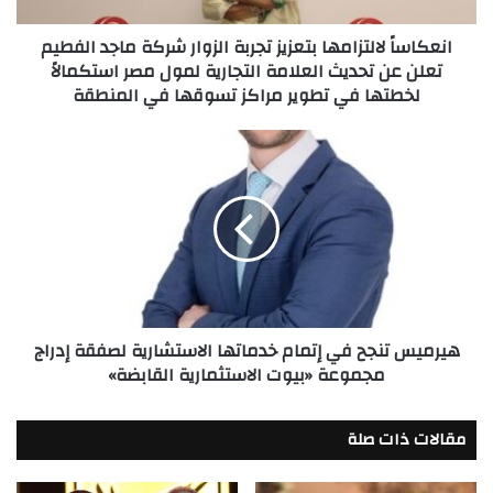
تعلن
انعكاساً لالتزامها بتعزيز تجربة الزوار شركة ماجد الفطيم
عن
تعلن عن تحديث العلامة التجارية لمول مصر استكمالاً
تحديث
لخطتها في تطوير مراكز تسوقها في المنطقة
العلامة
التجارية
لمول
هيرميس
مصر
تنجح
استكمالاً
في
لخطتها
إتمام
في
خدماتها
تطوير
الاستشارية
مراكز
لصفقة
تسوقها
إدراج
في
مجموعة
هيرميس تنجح في إتمام خدماتها الاستشارية لصفقة إدراج
المنطقة
«بيوت
مجموعة «بيوت الاستثمارية القابضة»
الاستثمارية
القابضة»
مقالات ذات صلة