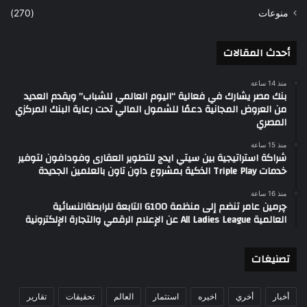
منوعات
(270)
أحدث المقالات
منذ 14 ساعة
بنك مصر يشارك في فعالية “اليوم العالمي للشباب” ويقدم العديد
من العروض المجانية دعمًا للشمول المالي تحت رعاية البنك المركزي
المصري
منذ 15 ساعة
شراكة استراتيجية بين سيتي ايدج للتطوير العقارى وفودافون لتوفير
خدمات Triple Play الذكية بمشروع داون تاون بالعلمين الجديدة
منذ 16 ساعة
چرمين عامر تنضم إلى منظمة G100 التابعة للرابطةالنسائية
العالمية All Ladies League عن الإعلام الرقمي والتجارة الإلكترونية
تصنيغات
أخبار
أخري
اخيره
استثمار
العالم
تحقيقات
تقارير