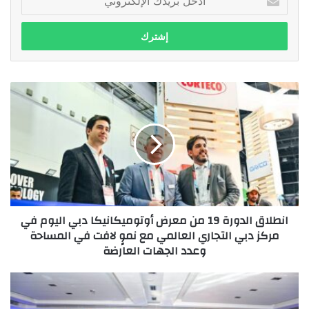
بريدك
الإلكتروني
انطلاق
الدورة
19
من
معرض
أوتوميكانيكا
دبي
اليوم
في
انطلاق الدورة 19 من معرض أوتوميكانيكا دبي اليوم في
مركز
مركز دبي التجاري العالمي مع نموٍ لافت في المساحة
دبي
وعدد الجهات العارضة
التجاري
العالمي
مع
يوم
نموٍ
متميز
لافت
بين