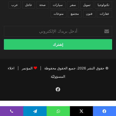
تكنولوجيا
تمويل
سفر
سيارات
صحة
عاجل
عرب
عقارات
فنون
مجتمع
منوعات
أدخل
بريدك
الإلكتروني
© حقوق النشر 2026، جميع الحقوق محفوظة |
المؤتمر
|
اخلاء
المسؤوليّة
فيسبوك
kiralık bahis siteleri