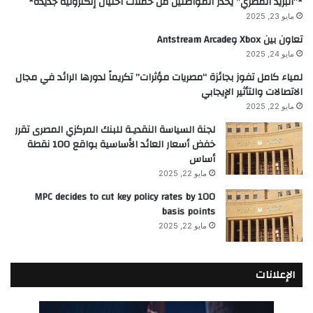
*”البريد المصري” يحذر المواطنين من حملات احتيال إلكترونية جديدة*
مايو 23, 2025
تعاون بين Xbox وAntstream Arcade
مايو 24, 2025
لمياء كامل تفوز بجائزة “مصريات مؤثرات” تكريماً لدورها الرائد في مجال
الاتصالات والتأثير الإيجابي
مايو 22, 2025
لجنة السياسة النقديـة للبنك المركزي المصرى تقرر
خفض أسعار العائد الأساسية بواقع 100 نقطة
أساس
مايو 22, 2025
MPC decides to cut key policy rates by 100
basis points
مايو 22, 2025
الإعلانات