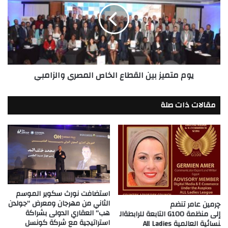
في
القطاع
المساحة
الخاص
وعدد
المصري
الجهات
والزامبي
العارضة
يوم متميز بين القطاع الخاص المصري والزامبي
مقالات ذات صلة
استضافت نورث سكوير الموسم
الثاني من مهرجان ومعرض “جولدن
چرمين عامر تنضم
هب” العقاري الدولى بشراكة
إلى منظمة G100 التابعة للرابطةال
استراتيجية مع شركة كونسل
نسائية العالمية All Ladies