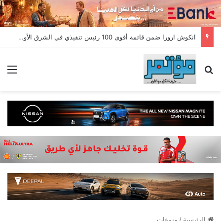
انكوش ارورا ضمن قائمة أقوى 100 رئيس تنفيذي في الشرق الأوسط لعام 2026 في قائمة فوربس الشرق الأوسط”
بحث عن
الق
الرئيسية
/
منوعات