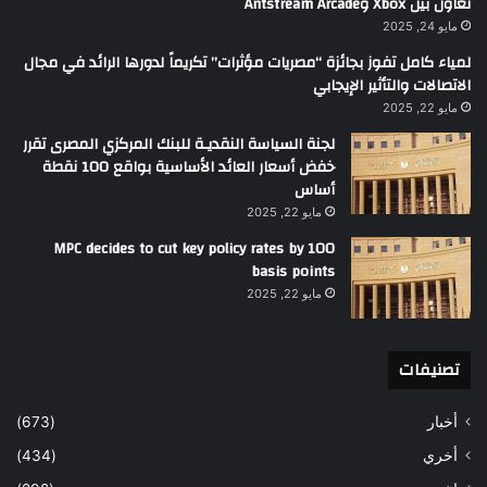
تعاون بين Xbox وAntstream Arcade
مايو 24, 2025
لمياء كامل تفوز بجائزة “مصريات مؤثرات” تكريماً لدورها الرائد في مجال
الاتصالات والتأثير الإيجابي
مايو 22, 2025
لجنة السياسة النقديـة للبنك المركزي المصرى تقرر
خفض أسعار العائد الأساسية بواقع 100 نقطة
أساس
مايو 22, 2025
MPC decides to cut key policy rates by 100
basis points
مايو 22, 2025
تصنيفات
أخبار
(673)
أخري
(434)