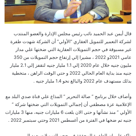
قال أيمن عبد الحميد نائب رئيس مجلس الإدارة والعضو المنتدب
لشركة التعمير للتمويل العقاري “الأولي” أن الشركة شهدت طفرة
غير مسبوقة في حجم التمويلات العقارية التي ضختها علي مدار
عامي 2021و 2022 ، مشيرا إلي إرتفاع حجم التمويلات من 350
مليون جنيه خلال عام 2020 إلي 1.1 مليار جنيه لتقفز إلي 2.1 مليار
جنيه منذ بداية العام الحالي 2022 و حتي الوقت الراهن ، متخطية
بذلك مستهدف عام 2022 والبالغ نحو 1.4 مليار جنيه .
وأضاف خلال برنامج ” صالة التحرير ” المذاع علي قناة صدي البلد مع
الإعلامية عزة مصطفي أن إجمالي التمويلات التي ضختها شركة ”
الأولي ” منذ نشأتها و حتى الان بلغت 6 مليارات جنيه، منها 3 مليارات
جنيه تم ضخها في الفترة من أغسطس 2021 وحتي سبتمبر 2022 .
واكد علي ان الطفرة المحققة في حجم التمويلات يعود إلي