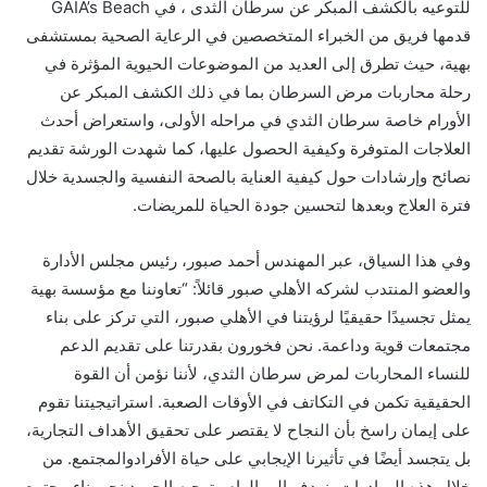
للتوعيه بالكشف المبكر عن سرطان الثدى
، في
GAIA’s
Beach
قدمها فريق من الخبراء المتخصصين في الرعاية الصحية بمستشفى
بهية، حيث تطرق إلى العديد من الموضوعات الحيوية المؤثرة في
رحلة محاربات مرض السرطان بما في ذلك الكشف المبكر عن
الأورام خاصة سرطان الثدي في مراحله الأولى، واستعراض أحدث
العلاجات المتوفرة وكيفية الحصول عليها، كما شهدت الورشة تقديم
نصائح وإرشادات حول كيفية العناية بالصحة النفسية والجسدية خلال
فترة العلاج وبعدها لتحسين جودة الحياة للمريضات
.
وفي هذا السياق،
عبر
المهندس أحمد صبور،
رئيس مجلس ال
دارة
والعضو المنتدب لشركه
الأهلي صبور
قائلاً:
“
تعاوننا مع مؤسسة بهية
يمثل تجسيدًا حقيقيًا لرؤيتنا في الأهلي صبور، التي تركز على بناء
مجتمعات قوية وداعمة. نحن فخورون بقدرتنا على تقديم الدعم
للنساء المحاربات لمرض سرطان الثدي، لأننا نؤمن أن القوة
الحقيقية تكمن في التكاتف في الأوقات الصعبة. استراتيجيتنا تقوم
على إيمان راسخ بأن النجاح لا يقتصر على تحقيق الأهداف التجارية،
بل يتجسد أيضًا في تأثيرنا الإيجابي على حياة الأفراد
والمج
تمع
. من
خلال هذه المبادرات، نهدف إلى إلهام وتوجيه الجهود نحو بناء مجتمع