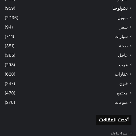
تكنولوجيا
(959)
تمويل
(2٬136)
سفر
(94)
سيارات
(741)
صحة
(351)
عاجل
(365)
عرب
(298)
عقارات
(620)
فنون
(247)
مجتمع
(470)
منوعات
(270)
أحدث المقالات
منذ 4 ساعات