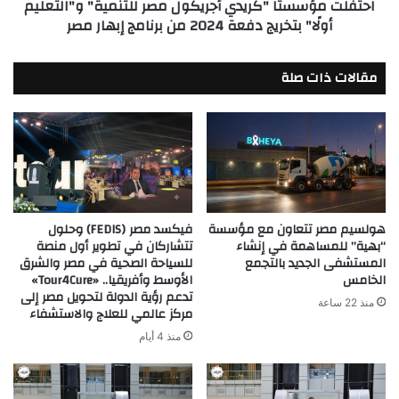
احتفلت مؤسستا "كريدي أجريكول مصر للتنمية" و"التعليم
دفعة
أولًا" بتخريج دفعة 2024 من برنامج إبهار مصر
2024
من
برنامج
مقالات ذات صلة
إبهار
مصر
فيكسد مصر (FEDIS) وحلول
هولسيم مصر تتعاون مع مؤسسة
تتشاركان في تطوير أول منصة
“بهية” للمساهمة في إنشاء
للسياحة الصحية في مصر والشرق
المستشفى الجديد بالتجمع
الأوسط وأفريقيا.. «Tour4Cure»
الخامس
تدعم رؤية الدولة لتحويل مصر إلى
منذ 22 ساعة
مركز عالمي للعلاج والاستشفاء
منذ 4 أيام