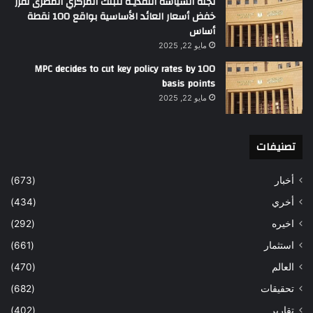
لجنة السياسة النقديـة للبنك المركزي المصرى تقرر
خفض أسعار العائد الأساسية بواقع 100 نقطة
أساس
مايو 22, 2025
MPC decides to cut key policy rates by 100
basis points
مايو 22, 2025
تصنيفات
أخبار
(673)
أخري
(434)
اخيره
(292)
استثمار
(661)
العالم
(470)
تحقيقات
(682)
تقارير
(402)