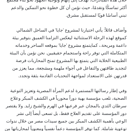
أكثر تماسكًا وتقدمًا، حيث نؤمن أن كل خطوة نحو التمكين والدعم
تبني أساسًا قويًا لمستقبل مشرق.
وأضاف قائلاً
:
يأتي اختيارنا لمشروع ‘جايا’ في الساحل الشمالي
كموقع لهذه الرحلة الاستثنائية ليعكس التزامنا العميق بتوفير بيئة
داعمة ومريحة.
، كما
يتمتع
مشروع
‘جايا’ بموقعه الساحر وخدماته
المتكاملة التي توفر راحة واستجمام حقيقيين. نحن نؤمن بأن البيئة
الطبيعية الخلابة التي يتمتع بها المشروع تمنح
المحاربات
فرصة
لتجديد طاقتهن والتفاعل في أجواء ملهمة ومشجعة، مما يعزز من
قدرتهن على الاستعداد لمواجهة التحديات القادمة بثقة وتجدد
.
وفي إطار ر
سالتها المستمرة لدعم المرأة المصرية وتعزيز التوعية
الصحية، تلعب مؤسسة بهية دوراً محورياً في الكشف المبكر وعلاج
سرطان الثدي بالمجان عبر فرعيها في الهرم والشيخ زايد. ولا يقتصر
دور المؤسسة على تقديم العلاج فقط، بل تسعى أيضاً إلى نشر
الوعي بأهمية الكشف المبكر بين جميع سيدات مصر من خلال ندوات
توعوية شاملة. كما توفر المؤسسة دعماً نفسياً ومعنوياً لمحارباتها من