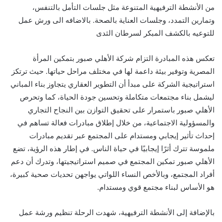
من الأنشطة الترفيهية المتنوعة مثل جلسات التأمل بالتنفس،
وتمارين التمدد، وجلسات العناية بالصحة.
بالاضافه الى ورش عمل
للتوعيه بالكشف المبكر لسرطان الثدى
تعكس هذه المبادرة التزام شركة الأهلي صبور بتمكين المرأة
المصرية وتوفير بيئة داعمة لها في مختلف مراحل حياتها.
حيث
ترتكز
استراتيجية الشركة على مبدأ أن التطوير العقاري يتجاوز بناء المباني
ليشمل بناء مجتمعات متكاملة وتحسين جودة الحياة، كما
وتحرص
الأهلي صبور باستمرار على تحقيق التوازن بين النجاح التجاري
والمسؤولية الاجتماعية، من خلال إطلاق مبادرات فعالة تساهم في
إحداث تأثير إيجابي ومستدام على المجتمع
عبر تقديم مبادرات
ملموسة تترك أثرًا إيجابيًا في حياة الناس. في إطار هذه الرؤية، تضع
الأهلي صبور تمكين المجتمع في صميم استراتيجيتها، وتدرك أن دعم
أفراد المجتمع، وبالأخص النساء اللواتي يواجهن تحديات صحية كبيرة،
هو الأساس لبناء مجتمع قوي ومستدام.
بالإضافة إلى الأنشطة الترفيهية، شهدت الرحلة تنظيم
ورشة عمل