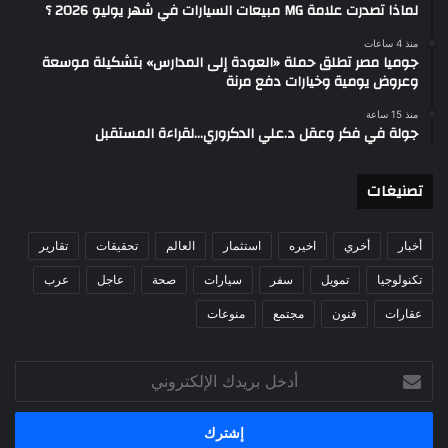
لماذا تصدرت علامة MG مبيعات السيارات في شهر يوليو 2026 ؟
منذ 4 ساعات
جوميا مصر تطلق حملة «العودة إلى المدارس» بتشكيلة موسعة
وعروض يومية وخيارات دفع مرنة
منذ 15 ساعة
جولة في فكر وعقل د.علي الدكروري…لقراءة المستقبل
تصنيغات
أخبار
أخري
اخيره
استثمار
العالم
تحقيقات
تقارير
تكنولوجيا
تمويل
سفر
سيارات
صحة
عاجل
عرب
عقارات
فنون
مجتمع
منوعات
أدخل
بريدك
الإلكتروني