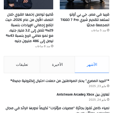
قريبا في مصر.. جي بي أوتو
ڤاليو تواصل زخمها القوي خلال
تستعد لتقديم شيري TIGGO 7 Pro
النصف الأول من عام 2026، حيث
المجمعة محليًا
ارتفع إجمالي الإيرادات بنسبة
29% لتصل إلى 3.2 مليار جنيه،
منذ 5 ساعات
مع نمو صافي الربح بنسبة 43%
ليصل إلى 486 مليون جنيه
منذ 8 ساعات
الأشهر
الأخيرة
تعليقات
*”البريد المصري” يحذر المواطنين من حملات احتيال إلكترونية جديدة*
مايو 23, 2025
تعاون بين Xbox وAntstream Arcade
مايو 24, 2025
لمياء كامل تفوز بجائزة “مصريات مؤثرات” تكريماً لدورها الرائد في مجال