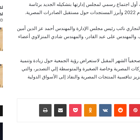
أول اجتماع رسمي لمجلس إدارتها بتشكيله الجديد برئاسة
لم
رية.
لد
جاري نائب رئيس مجلس الإدارة والمهندس أحمد عز الدين أمين
ي، والمهندس على عبد القادر، والمهندس شادي المنزلاوي أعضاء
صحفياً الشهر المقبل لاستعراض رؤية الجمعية حول زيادة وتنمية
ركات المصرية وخاصة الصغيرة والمتوسطة إلي التصدير، والتي
ز تنافسية المنتجات المصرية والنفاذ إلى الأسواق الدولية
بينتيريست
Odnoklassniki
‫Pocket
مشاركة عبر البريد
طباعة