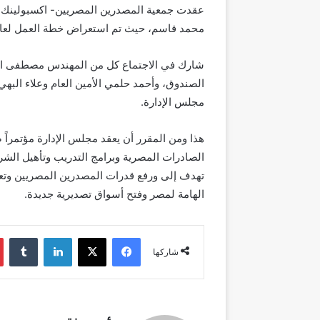
عقدت جمعية المصدرين المصريين- اكسبولينك، 
محمد قاسم، حيث تم استعراض خطة العمل لعام 2022 وأبرز المستجدات حول مستقبل الصادرات المص
شارك في الاجتماع كل من المهندس مصطفى الن
الصندوق، وأحمد حلمي الأمين العام وعلاء البه
مجلس الإدارة.
هذا ومن المقرر أن يعقد مجلس الإدارة مؤتمراً 
الصادرات المصرية وبرامج التدريب وتأهيل الش
تهدف إلى ورفع قدرات المصدرين المصريين وتعزي
الهامة لمصر وفتح أسواق تصديرية جديدة.
فيسبوك
‫X
لينكدإن
شاركها