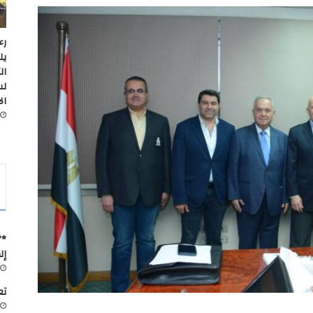
رء
يل
ال
لس
ال
*”
إل
تعاون