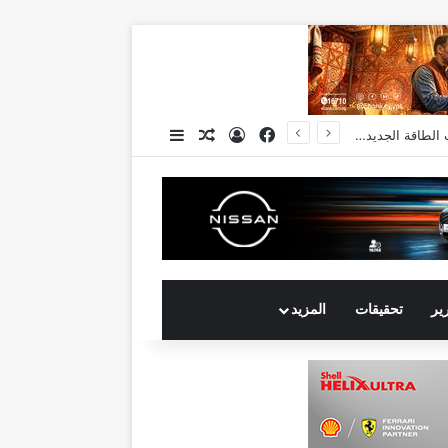
فيسبوك
تسجيل الدخول
مقال عشوائي
إضافة عمود جانبي
انكوش ارورا ضمن قائمة أقوى 100 رئيس تنفيذي في الشرق الأوسط لعام 2026 في قائمة فوربس الشرق الأوسط”
رير
تحقيقات
المزيد