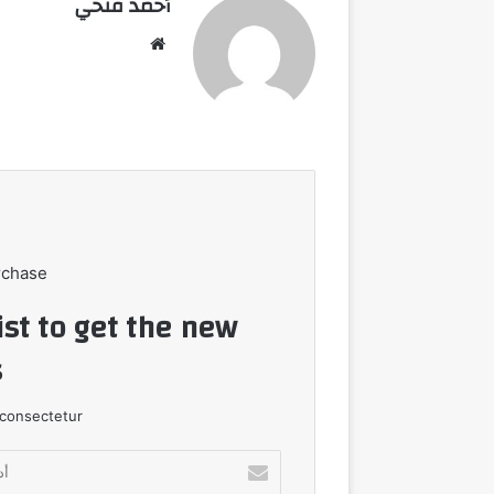
أحمد فتحي
موقع
الويب
rchase
ist to get the new
!
consectetur.
أدخل
بريدك