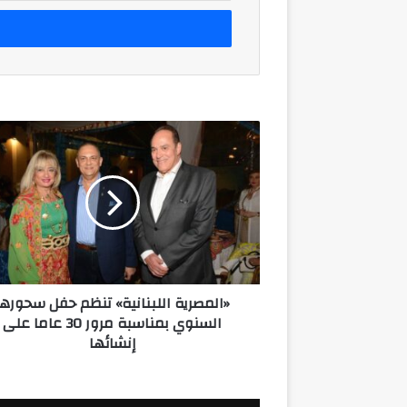
الإلكتروني
«المصرية
اللبنانية»
تنظم
حفل
سحورها
السنوي
بمناسبة
مرور
30
«المصرية اللبنانية» تنظم حفل سحورها
عاما
السنوي بمناسبة مرور 30 عاما على
على
إنشائها
إنشائها