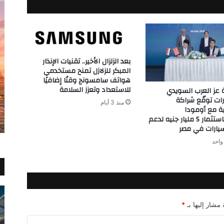
الصناعية
بعد الزلزال الأخير.. تقنيات الإنذار
المبكر للزلازل تمنح مستخدمي
هواتف سامسونج وقتًا إضافيًا
للاستعداد وتعزز السلامة
عز العرب السويدي
رات توقّع شراكة
منذ 3 أيام
ية مع أومودا
وجايكو باستثمار 5 مليار جنيه لدعم
يارات في مصر
واحد
 مشار إليها بـ
*