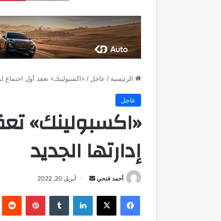
الرئيسية
/
عاجل
/
«اكسبولينك» تعقد أول اجتماع لم
عاجل
«اكسبولينك» تعق
إدارتها الجديد
أرسل
أحمد فتحي
أبريل 20, 2022
بريدا
فيسبوك
‫X
لينكدإن
بينتيريست
إلكترونيا