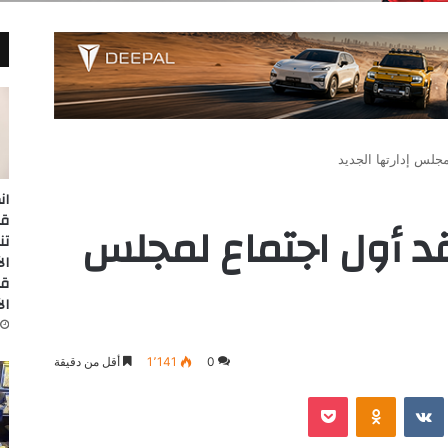
جلس إدارتها الجديد
ان
د أول اجتماع لمجلس
تن
قا
ال
0
1٬141
أقل من دقيقة
‫Pocket
Odnoklassniki