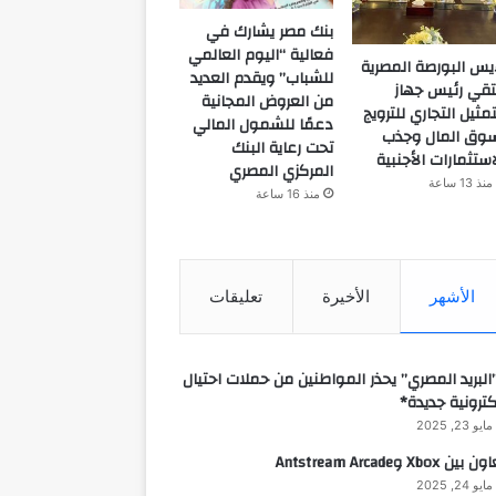
بنك مصر يشارك في
فعالية “اليوم العالمي
يس البورصة المصرية
للشباب” ويقدم العديد
تقي رئيس جهاز
من العروض المجانية
تمثيل التجاري للترويج
دعمًا للشمول المالي
وق المال وجذب
تحت رعاية البنك
استثمارات الأجنبية
المركزي المصري
منذ 13 ساعة
منذ 16 ساعة
الأشهر
الأخيرة
تعليقات
البريد المصري” يحذر المواطنين من حملات احتيال
كترونية جديدة*
مايو 23, 2025
 بين Xbox وAntstream Arcade
مايو 24, 2025