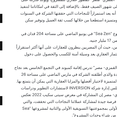
لى شهور الصيف فقط، بالإضافة إلى الثقة في امكاناتنا لتنفيذ
نه يعد استمراراً للنجاحات التي حققتها الشركة في السنوات
متميزة استطعنا من خلالها كسب ثقة العميل وتوفير سكن
وكانت “القمزي- مصر ” قد أطلقت مؤخرا مشروع “Sea Zen” في يونيو الماضي على مساحة 204 فدان في
آمن، حيث أن المصريين ينظرون للعقارات على أنها أكثر استقراراً
ثمار العقاري يعد وسيلة آمنة للكسب والحصول على دخول
القمزي- مصر” تدرس إقامة كمبوند في التجمع الخامس بعد نجاح
مشروعها “ايست شاير” في قلب القاهرة الجديدة والذى أطلقته الشركة في مارس الماضي على مساحة 26
يزة لاختيار أفضلها والمزايا العقارية التي يمكن أن يتمتع بها.
ومن جانبه، قال المهندس محمد دياب رئيس مجلس إدارة شركة INVERSION لاستشارات التطوير ودراسات
السوق والمشرفة على مشروعات شركة القمزي- مصر إن المشاركة في معرض سيتى سكيب 2022 تعكس
 فرصة جيدة لمشاركة عملائنا النجاحات التي تحققت، والتي
عكستها قيمة المبيعات المتحققة في المرحلة الأولى بمجموعتيها التسويقية الأولى والثانية لمشروعها “Sea