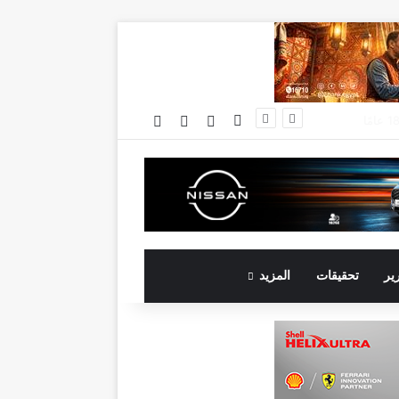
فيسبوك
تسجيل الدخول
مقال عشوائي
إضافة عمود جانبي
جي بي أوتو تستعد لإطلاق علامة iCAUR في السوق المصرية علامة عالمية جديدة لسيارات الطاقة الجديدة تجمع بين التكنولوجيا الذكية والتصميم الجريء وروح المغامر
رير
تحقيقات
المزيد