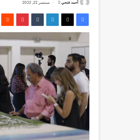
أرسل
أحمد فتحي
سبتمبر 22, 2022
بريدا
فيسبوك
‫X
لينكدإن
بينتيريست
إلكترونيا