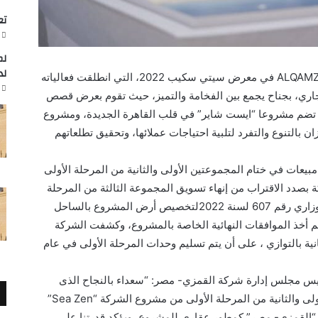
تعاون
لم
لد
تشارك شركة القمزي- مصر ALQAMZI developments في معرض سيتي سكيب 2022، التي انطلقت فعالياته
لفترة من 21 إلى 24 سبتمبر الجاري، بجناح يجمع بين الفخامة والتميز، حيث تقوم بعرض قصص
 تضم مشروعا “ايست شاير” في قلب القاهرة الجديدة، ومشروع
تميزان بالتنوع والتفرد لتلبية احتياجات عملائها، وتحقيق تطلعاتهم
عات في ختام المجموعتين الأولى والثانية من المرحلة الأولى
Sea Zen”، وحاليا الشركة بصدد الاقتراب من إنهاء تسويق المجموعة الثالثة من المرحلة
الأولى. وكانت قد حصلت الشركة على القرار الوزاري رقم 607 لسنة 2022لتخصيص أرض المشروع بالساحل
م أخذ الموافقات النهائية الخاصة بالمشروع، وكشفت الشركة
انية بالتوازي ، على أن يتم تسليم وحدات المرحلة الأولى في عام
يس مجلس إدارة شركة القمزي- مصر: “سعداء بالنجاح الذى
حققناه في تسويق وبيع وحدات المجموعتين الأولى والثانية من المرحلة الأولى من مشروع الشركة “Sea Zen”
 “القمزي- مصر” كمطور عقاري للمشروع، ويؤكد قدرتنا على