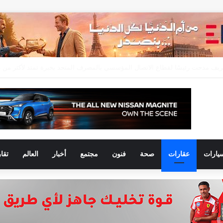
يارات
عقارات
صحة
فنون
مجتمع
أخبار
العالم
تقا