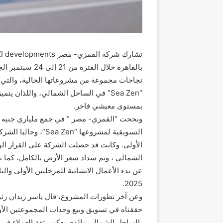
بالقاهرة خلال ا
نجاحات مجموعة من مشروعاتها الحالية، والتي
“Sea Zen” في الساحل الشمالي، واللذان ي
بمستوى معيشي فاخر.
ونجحت “القمزي- مصر ” في جمع ملياري جنيه مبي
التسويقية لمشروعها “
الشمالي ، وتم سداد سعر الأرض بالكامل، كما ت
عن بدء الأعمال الانشائية للمرحلتين الأولى والث
2025.
وعن آخر تطورات المشروع، قال ياسر زيدان رئ
بالساحل الشمالي والذى يعكس ثقة العملاء في