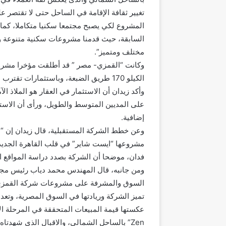
تغيير ثقافة الإقامة في الساحل حتى لا تقتصر ع
المشروع لكي يصبح مجتمعا سكنيا متكاملا، كما أ
السابقة، حيث قدمنا مشروعات سكنية متنوعة و
مختلف ومتميز”.
الكيلو 170 طريق الضبعة، وباستثمارات تقترب من 17 مليار جنيه.
وأكد زيدان أن الاستثمار في العقار هو الملاذ ال
على المديين المتوسط والطويل، ورأى أن الاست
إضافية.
وعن خطط الشركة المستقبلية، قال زيدان إن “
فدان، موضحا أن الشركة بصدد دراسة المواقع المتم
تميز الشركة وريادتها في السوق المصرية، وتعد
Zen” بالساحل الشمالي، والاقبال الذي شهدتاه من شراء وحدات المشروع”.