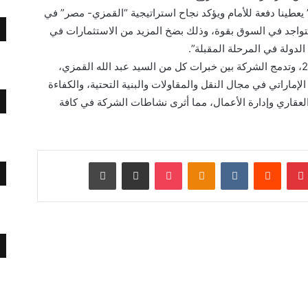
ضاف دياب: “الاقبال على مشروع “Sea Zen” يعطينا دفعة للأمام ويؤكد نجاح استراتيجية “القمزي- مصر” في
واجد في السوق بقوة، وذلك بضخ المزيد من الاستثمارات في
لدولة في المرحلة المقبلة”.
وقد تأسست شركة القمزي- مصر في عام 2010، وتدمج الشركة بين خبرات كل من السيد عبد الله القمزي،
لإماراتي في مجال النقل والمقاولات والبنية التحتية، والكفاءة
قاري وإدارة الأعمال، مما أثرى نشاطات الشركة في كافة
بينتيريست
Odnoklassniki
‫Pocket
مشاركة عبر البريد
طباعة