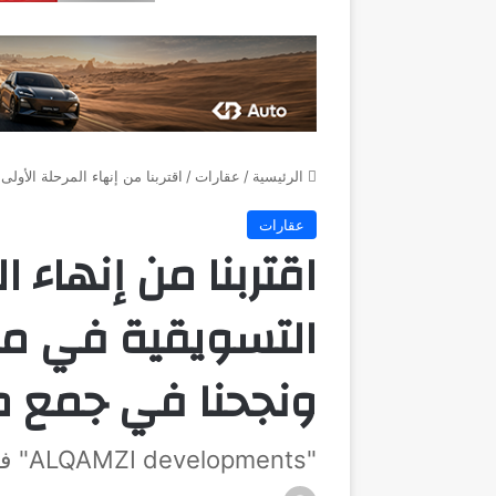
الرئيسية
/
عقارات
/
اقتربنا من إنهاء المرحلة الأولى التسويقية في مشروع “en
عقارات
اقتربنا من إنهاء ا
ونجحنا في جمع مل
"ALQAMZI developments" في معرض سيتى سكيب 2022: