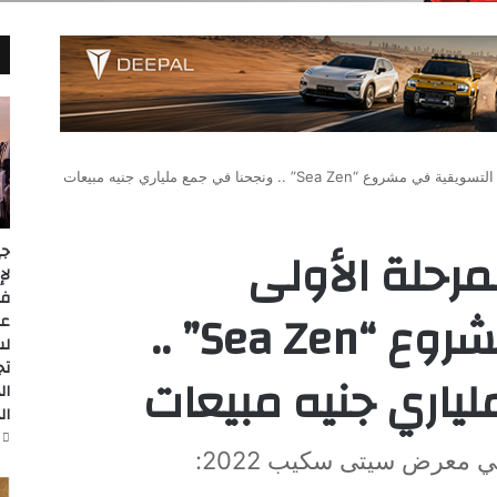
Sea Z” .. ونجحنا في جمع ملياري جنيه مبيعات
لمرحلة الأولى
جي
التسويقية في مشروع “Sea Zen” ..
عل
لس
تج
ياري جنيه مبيعات
ال
ال