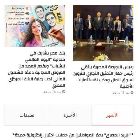
بنك مصر يشارك في
فعالية “اليوم العالمي
للشباب” ويقدم العديد من
رءيس البورصة المصرية يلتقي
العروض المجانية دعمًا للشمول
رئيس جهاز التمثيل التجاري للترويج
المالي تحت رعاية البنك المركزي
لسوق المال وجذب الاستثمارات
المصري
الأجنبية
منذ 14 ساعة
منذ 11 ساعة
الأشهر
الأخيرة
تعليقات
*”البريد المصري” يحذر المواطنين من حملات احتيال إلكترونية جديدة*