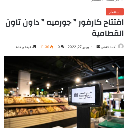
استثمار
افتتاح كارفور ” جورميه ” داون تاون
القطامية
أرسل
أحمد فتحي
يونيو 27, 2022
0
1٬139
دقيقة واحدة
بريدا
إلكترونيا