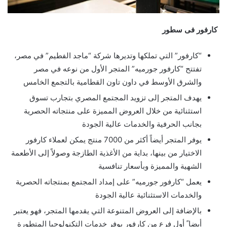
كارفور فى سطور
“كارفور” التي تملكها وتديرها شركة “ماجد الفطيم” في مصر،
تفتتح “كارفور جورميه” المتجر الأول من نوعه في مصر
والشرق الأوسط في داون تاون القطامية بالتجمع الخامس
يهدف المتجر إلى تزويد المجتمع المصري بتجارب تسوق
استثنائية من خلال العروض المميزة على منتجاته الحصرية
بجانب الحرفية والخدمات عالية الجودة
يوفر المتجر أيضاً أكثر من 7000 منتج يمكن لعملاء كارفور
الاختيار من بينها، بداية من الأغذية الطازجة وصولاً إلى الأطعمة
الشهية والمميزة وبأسعار تنافسية
يعمل “كارفور جورميه” على إمداد المجتمع بمنتجاته الحصرية
والخدمات الاستثنائية عالية الجودة
بالإضافة إلى العروض المتنوعة التي يقدمها المتجر، فهو يعتبر
أيضا ً أول فرع من كارفور يوفر خدمات التكنولوجيا المتطورة