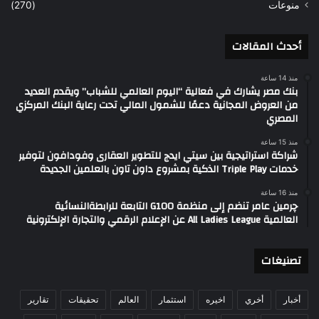
منوعات
(270)
أحدث المقالات
منذ 14 ساعة
بنك مصر يشارك في فعالية “اليوم العالمي للشباب” ويقدم العديد
من العروض المجانية دعمًا للشمول المالي تحت رعاية البنك المركزي
المصري
منذ 15 ساعة
شراكة استراتيجية بين سيتي ايدج للتطوير العقارى وفودافون لتوفير
خدمات Triple Play الذكية بمشروع داون تاون بالعلمين الجديدة
منذ 16 ساعة
چرمين عامر تنضم إلى منظمة G100 التابعة للرابطةالنسائية
العالمية All Ladies League عن الإعلام الرقمي والتجارة الإلكترونية
تصنيغات
أخبار
أخري
اخيره
استثمار
العالم
تحقيقات
تقارير