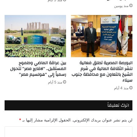
منذ يومين
البورصة المصرية تطلق فعالية
بين عراقة الماضي وطموح
لنشر الثقافة المالية في شرم
المستقبل.. “لافارچ مصر” تتحول
الشيخ بالتعاون مع محافظة جنوب
رسمياً إلى “هولسيم مصر”
سيناء
منذ 5 أيام
منذ 4 أيام
اترك تعليقاً
لن يتم نشر عنوان بريدك الإلكتروني.
الحقول الإلزامية مشار إليها بـ
*
ا