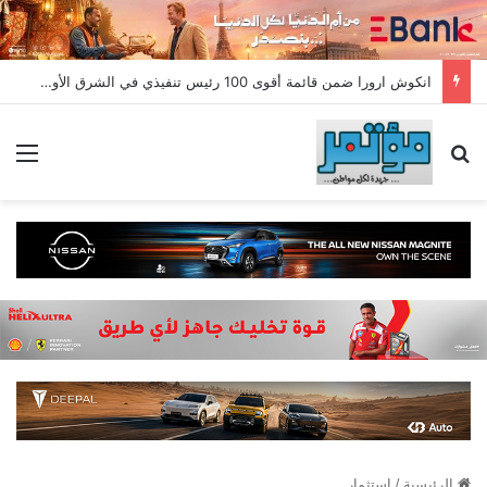
انكوش ارورا ضمن قائمة أقوى 100 رئيس تنفيذي في الشرق الأوسط لعام 2026 في قائمة فوربس الشرق الأوسط”
بحث عن
الق
الرئيسية
/
استثمار