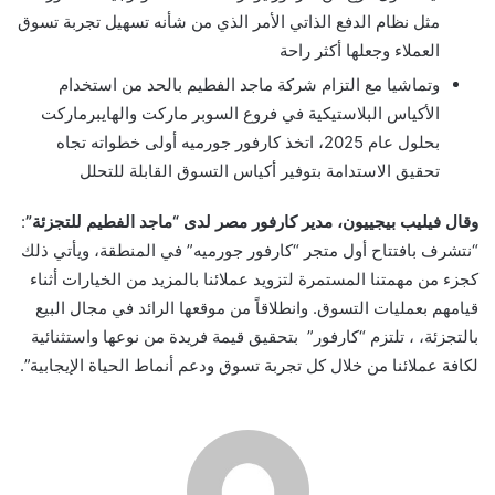
مثل نظام الدفع الذاتي الأمر الذي من شأنه تسهيل تجربة تسوق
العملاء وجعلها أكثر راحة
وتماشيا مع التزام شركة ماجد الفطيم بالحد من استخدام
الأكياس البلاستيكية في فروع السوبر ماركت والهايبرماركت
بحلول عام 2025، اتخذ كارفور جورميه أولى خطواته تجاه
تحقيق الاستدامة بتوفير أكياس التسوق القابلة للتحلل
وقال فيليب بيجييون، مدير كارفور مصر لدى “ماجد الفطيم للتجزئة”
:
“نتشرف بافتتاح أول متجر “كارفور جورميه” في المنطقة، ويأتي ذلك
كجزء من مهمتنا المستمرة لتزويد عملائنا بالمزيد من الخيارات أثناء
قيامهم بعمليات التسوق. وانطلاقاً من موقعها الرائد في مجال البيع
بالتجزئة، ، تلتزم “كارفور” بتحقيق قيمة فريدة من نوعها واستثنائية
لكافة عملائنا من خلال كل تجربة تسوق ودعم أنماط الحياة الإيجابية”.