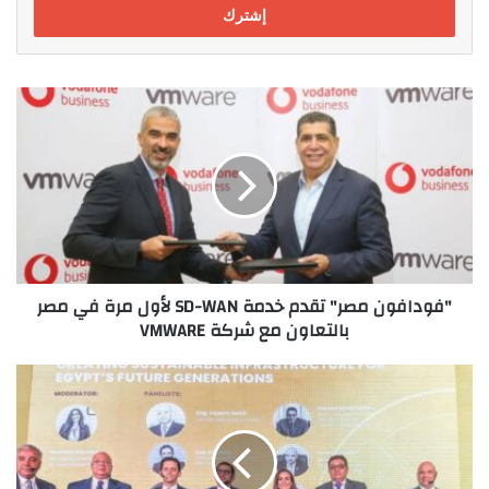
"فودافون
مصر"
تقدم
خدمة
SD-
WAN
لأول
مرة
في
"فودافون مصر" تقدم خدمة SD-WAN لأول مرة في مصر
مصر
بالتعاون مع شركة VMWARE
بالتعاون
مع
شركة
المهندس
VMWARE
عمر
صبور
رئيس
لجنة