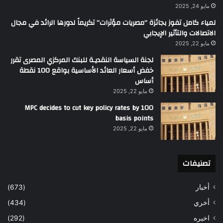
مايو 24, 2025
لمياء كامل تفوز بجائزة “مصريات مؤثرات” تكريماً لدورها الرائد في مجال
الاتصالات والتأثير الإيجابي
مايو 22, 2025
لجنة السياسة النقديـة للبنك المركزي المصرى تقرر
خفض أسعار العائد الأساسية بواقع 100 نقطة
أساس
مايو 22, 2025
MPC decides to cut key policy rates by 100
basis points
مايو 22, 2025
تصنيفات
أخبار
(673)
أخري
(434)
اخيره
(292)