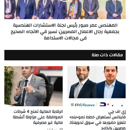
الاستشارات
الهندسية
بجمعية
رجال
المهندس عمر صبور رئيس لجنة الاستشارات الهندسية
الاعمال
بجمعية رجال الاعمال المصريين: نسير في الاتجاه الصحيح
المصريين:
في مجالات الاستدامة
نسير
في
الاتجاه
مقالات ذات صلة
الصحيح
في
مجالات
الاستدامة
إي اف چي
الرقابة المالية تمنح 4 شركات
فاينانس تستعرض خطط نمو«بلد»
الموافقة على مزاولة أنشطة
لتعزيز حضورها في سوق تحويلاتال
مالية غير مصرفية
مصريين بالخارج
منذ 3 أيام