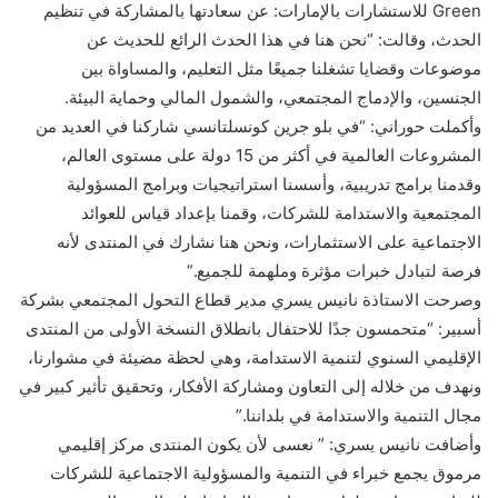
Green للاستشارات بالإمارات: عن سعادتها بالمشاركة في تنظيم
الحدث، وقالت: “نحن هنا في هذا الحدث الرائع للحديث عن
موضوعات وقضايا تشغلنا جميعًا مثل التعليم، والمساواة بين
الجنسين، والإدماج المجتمعي، والشمول المالي وحماية البيئة.
وأكملت حوراني: “في بلو جرين كونسلتانسي شاركنا في العديد من
المشروعات العالمية في أكثر من 15 دولة على مستوى العالم،
وقدمنا برامج تدريبية، وأسسنا استراتيجيات وبرامج المسؤولية
المجتمعية والاستدامة للشركات، وقمنا بإعداد قياس للعوائد
الاجتماعية على الاستثمارات، ونحن هنا نشارك في المنتدى لأنه
فرصة لتبادل خبرات مؤثرة وملهمة للجميع.”
وصرحت الاستاذة نانيس يسري مدير قطاع التحول المجتمعي بشركة
أسبير: “متحمسون جدًا للاحتفال بانطلاق النسخة الأولى من المنتدى
الإقليمي السنوي لتنمية الاستدامة، وهي لحظة مضيئة في مشوارنا،
ونهدف من خلاله إلى التعاون ومشاركة الأفكار، وتحقيق تأثير كبير في
مجال التنمية والاستدامة في بلداننا.”
وأضافت نانيس يسري: ” نعسى لأن يكون المنتدى مركز إقليمي
مرموق يجمع خبراء في التنمية والمسؤولية الاجتماعية للشركات