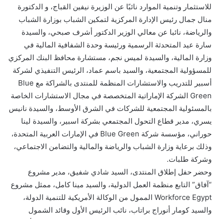
للاستثمار وتنمية الموارد نائبًا عن الوزيرة نيفين القباج، و الدكتورة
منال جمال رئيس الإدارة المركزية لتمكين الشباب بوزارة الشباب
والرياضة، نائبا عن معالي الوزير الدكتور أشرف صبحي، والسيدة
سارة عيد المتحدثة الرسمية ورئيسة وحدة الشفافية المالية في
وزارة المالية، والسيدة لميس نجم، مستشارة محافظ البنك المركزي
للمسؤولية المجتمعية، والسيد باسم عماد، الرئيس التنفيذي لشركة
أسبير للتدريب والاستشارات المنظمة للمنتدى بالشراكة مع Blue
Green الشركة الإماراتية المتخصصة في مجال الاستشارات الخاصة
بالمسئولية المجتمعية للشركات في الشرق الأوسط، والسيدة نانيس
يسري، مدير قطاع التحول المجتمعي بشركة اسبير، والسيدة لينا
حوراني، مؤسسة شركة Blue Green في الإمارات العربية المتحدة،
وذلك برعاية وزارة الشباب والرياضة والمالية والتضامن الاجتماعي،
وشركة طلبات.
وحضر حفل إطلاق المنتدى، السيد شادي شفيق، مدير مشروع
“آفاق” التابع منظمة العمل الدولية، والسيد مينا كامل، ممثل مشروع
Workforce Egypt الممول من الوكالة الأمريكية للتنمية الدولة،
والسيد كومار أنوراج براتاب، نائب الرئيس الأول وقائد الشمول