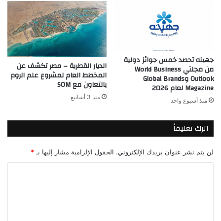
جهينه تحصد خمس جوائز دولية
الديار القطرية – مصر تكشف عن
من مجلتي World Business
المخطط العام لمشروع علم الروم
Outlook وGlobal Brands
بالتعاون مع SOM
Magazine لعام 2026
منذ 3 أسابيع
منذ أسبوع واحد
اترك تعليقاً
لن يتم نشر عنوان بريدك الإلكتروني.
الحقول الإلزامية مشار إليها بـ
*
ا
ل
ت
ع