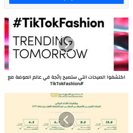
اكتشفوا
الصيحات
التي
ستصبح
رائجة
في
عالم
الموضة
مع
اكتشفوا الصيحات التي ستصبح رائجة في عالم الموضة مع
#TikTokFashion
#TikTokFashion
البنـك
العـربـي
الأفـريقـي
يحقق
صافي
الأرباح
106.1