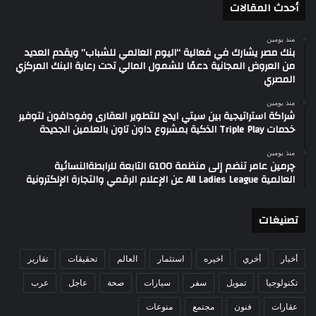
أحدث المقالات
منذ يومين
بنك مصر يشارك في فعالية “اليوم العالمي للشباب” ويقدم العديد
من العروض المجانية دعمًا للشمول المالي تحت رعاية البنك المركزي
المصري
منذ يومين
شراكة استراتيجية بين سيتي ايدج للتطوير العقارى وفودافون لتوفير
خدمات Triple Play الذكية بمشروع داون تاون بالعلمين الجديدة
منذ يومين
چرمين عامر تنضم إلى منظمة G100 التابعة للرابطةالنسائية
العالمية All Ladies League عن الإعلام الرقمي والتجارة الإلكترونية
تصنيغات
أخبار
أخري
اخيره
استثمار
العالم
تحقيقات
تقارير
تكنولوجيا
تمويل
سفر
سيارات
صحة
عاجل
عرب
عقارات
فنون
مجتمع
منوعات