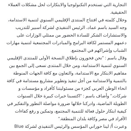
التجارية التي تستخدم التكنولوجيا والابتكارات لحل مشكلات العملاء
الحقيقية.
وخلال كلمته في افتتاح المنتدى الإقليمي السنوي لتنمية الاستدامة،
وجه السيد باسم عماد، الرئيس التنفيذي لشركة أسبير للتدريب
والاستشارات الشكر للسادة الحضور من ممثلي الوزارات على
دعمهم المستمر لكافة البرامج والمبادرات المجتمعية لتنمية مهارات
الشباب وإشراكهم في المجتمع.
وقال باسم : “نحن فخورون بإطلاق النسخة الأولى للمنتدى الإقليمي
السنوي لتنمية الاستدامة، ومن خلال المنتدى نسعى إلى الجمع بين
مفاهيم الابتكار مع الاستدامة، والتعاون مع كافة الجهات المنوطة
بالتنمية والاستدامة من أجل تنفيذ وتطوير مشاريع مستدامة في كافة
انحاء الوطن العربي كجزء من مسئوليتنا كأفراد و مؤسسات و
شركات.” وأضاف باسم : “اكتسبنا خبرات كبيرة خلال السنوات
الطويلة الماضية، وادركنا خلالها ضرورة مواصلة التطور والتفكير في
كيفية ابتكار حلول فعالة للتنمية المجتمع، وتمكين و رفع كفاءات
الأفراد في مصر وكافة بلدان المنطقة.”
وعبرت أ/ لينا حوراني المؤسس والرئيس التنفيذي لشركة Blue