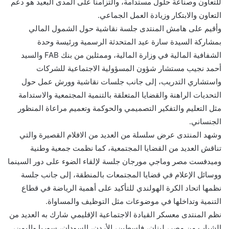
للتعاون وصناعة حلول مستدامة، والتزامنا على المدى البعيد هو دعم
التعاون والابتكار وزيادة العمل الجماعي.
وأقيم على هامش المنتدى جلسة نقاشية حول الشمول المالي
بمشاركة السيدة سارة عيد المتحدثة الرسمية ورئيسة وحدة
الشفافية المالية في وزارة المالية، وممثلين من بنك FAB والسيد
أحمد نجيب مستشار شؤون المسؤولية الاجتماعية للشركات
واستشاري التدريب، إلى جانب جلسات نقاشية وورش عمل حول
التحديات الراهنة والقضايا المتعلقة بالتنمية المجتمعية والاستدامة
مثل التعليم والتفكير التصميمي والحوكمة وتعميم مراعاة المنظور
الجنساني.
وشهد المنتدى عرض سلسلة من العديد من الافلام القصيرة والتي
تناقش العديد من القضايا المجتمعية، كما نظمت جمعية وطنية
وميدفست مصر وماجي مورجان جلسة لإلقاء الضوء على دور السينما
ووسائل الإعلام في قضايا المجتمعات بالمنطقة، إلى جانب جلسة
نظمها اتحاد الكرة الهولندي للتأكيد على أهمية الرياضة في قطاع
التنمية وتداخلها في موضوعات مثل التوظيف والمساواة.
نظم المنتدى معسكر القيادة الاجتماعية الإقليمي شارك به العديد من
الشباب من مصر، لبنان، فلسطين، الأردن، السودان، سوريا واليمن،