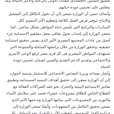
تحقيق التمكين الاقتصادى للفئات الأولى بالرعاية والأكثر احتياجًا مما
ينعكس على تحسين جودة حياتهم.
وأضاف حسن أن الوزارة تسعى إلى أن تحول التكافل إلى التشغيل
والإنتاج بتوفير فرص العمل اللائقة وتعظيم الأثر التنموي لكل
المبادرات والبرامج التي تلمس حياة المواطن بشكل مباشر ، كما
تسعى الوزارة إلى إحداث تحول ثقافى يجعل مفاهيم الاستدامة جزء
أصيل من عادات المجتمع المصري الأمر الذي يضمن تحقيق استدامة
حقيقية، وتحقق الوزارة من خلال برامجها الشاملة والمتنوعة التي
تستهدف المواطن المصري فى كل قرى مصر لرفع الوعى الأسري
والاجتماعي وتقديم الدعم النقدي والعيني لضمان تحسين جودة
الحياة.
وأشار مساعد وزيرة التضامن الاجتماعي للاستثمار وتنمية الموارد
إلي أن الوزارة تسعي إلى تحقيق أهداف التنمية المستدامة وتطبيق
معايير الاستدامة البيئية والتحرك نحو عقد الشراكات الفعالة مع
القطاع الخاص لإطلاق مشروعات خضراء تعتمد على سلاسل الإمداد
والتوريد من المشروعات التى تمكنها الوزارة وتدعمها الأمر الذي
يضمن تحقيق التكامل بين المجهودات، وأيضًا تسعى الوزارة إلى
حوكمة العمل المجتمعي لتعظيم الأثر و التحرك نحو المواطن بكل