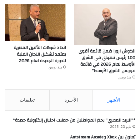
اتحاد شركات التأمين المصرية
انكوش ارورا ضمن قائمة أقوى
يعتمد تشكيل اللجان الفنية
100 رئيس تنفيذي في الشرق
للدورة الجديدة لعام 2026
الأوسط لعام 2026 في قائمة
منذ يومين
فوربس الشرق الأوسط”
منذ يومين
الأشهر
الأخيرة
تعليقات
*”البريد المصري” يحذر المواطنين من حملات احتيال إلكترونية جديدة*
مايو 23, 2025
تعاون بين Xbox وAntstream Arcade