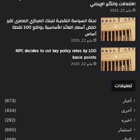
الاتصالات والتأثير الإيجابي
مايو 22, 2025
لجنة السياسة النقديـة للبنك المركزي المصرى تقرر
خفض أسعار العائد الأساسية بواقع 100 نقطة
أساس
مايو 22, 2025
MPC decides to cut key policy rates by 100
basis points
مايو 22, 2025
تصنيفات
أخبار
(673)
أخري
(434)
اخيره
(292)
استثمار
(660)
العالم
(469)