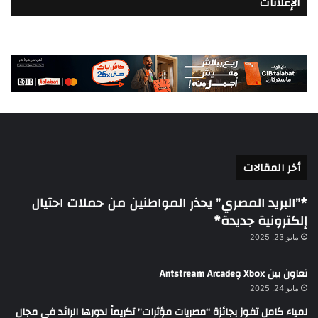
الإعلانات
أخر المقالات
*”البريد المصري” يحذر المواطنين من حملات احتيال
إلكترونية جديدة*
مايو 23, 2025
تعاون بين Xbox وAntstream Arcade
مايو 24, 2025
لمياء كامل تفوز بجائزة “مصريات مؤثرات” تكريماً لدورها الرائد في مجال