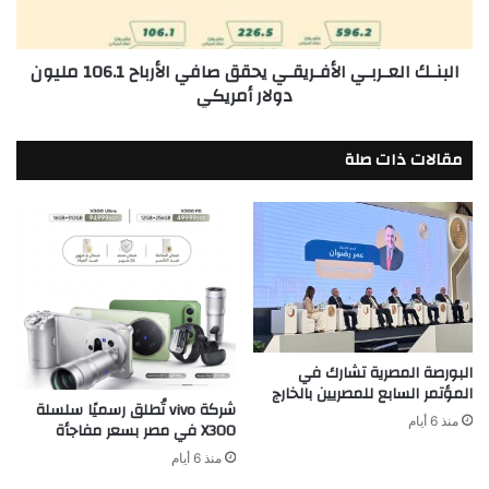
مليون
دولار
البنـك العـربـي الأفـريقـي يحقق صافي الأرباح 106.1 مليون
أمريكي
دولار أمريكي
مقالات ذات صلة
البورصة المصرية تشارك في
المؤتمر السابع للمصريين بالخارج
شركة vivo تُطلق رسميًا سلسلة
منذ 6 أيام
X300 في مصر بسعر مفاجأة
منذ 6 أيام