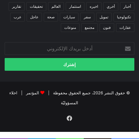
أخبار
أخري
اخيره
استثمار
العالم
تحقيقات
تقارير
تكنولوجيا
تمويل
سفر
سيارات
صحة
عاجل
عرب
عقارات
فنون
مجتمع
منوعات
أدخل
بريدك
الإلكتروني
© حقوق النشر 2026، جميع الحقوق محفوظة |
المؤتمر
|
اخلاء
المسؤوليّة
فيسبوك