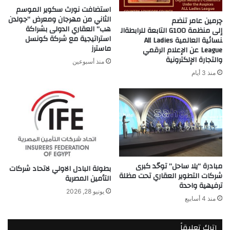
استضافت نورث سكوير الموسم
الثاني من مهرجان ومعرض “جولدن
چرمين عامر تنضم
هب” العقاري الدولى بشراكة
إلى منظمة G100 التابعة للرابطةال
استراتيجية مع شركة كونسل
نسائية العالمية All Ladies
ماسترز
League عن الإعلام الرقمي
والتجارة الإلكترونية
منذ أسبوعين
منذ 3 أيام
مبادرة “يلا ساحل” توحّد كبرى
بطولة البادل الاولي لاتحاد شركات
شركات التطوير العقاري تحت مظلة
التأمين المصرية
ترفيهية واحدة
يونيو 28, 2026
منذ 4 أسابيع
اترك تعليقاً