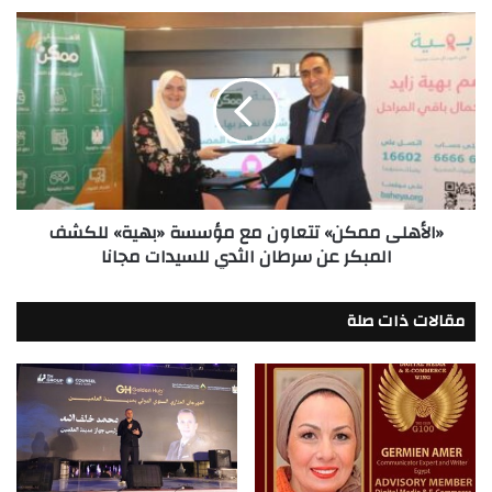
7
«الأهلى
سنوات
ممكن»
تتعاون
مع
مؤسسة
«بهية»
للكشف
المبكر
عن
«الأهلى ممكن» تتعاون مع مؤسسة «بهية» للكشف
سرطان
المبكر عن سرطان الثدي للسيدات مجانا
الثدي
للسيدات
مجانا
مقالات ذات صلة