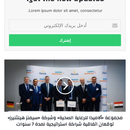
Lorem ipsum dolor sit amet, consectetur.
أدخل
بريدك
الإلكتروني
مجموعة
«ألاميدا
للرعاية
الصحية»
وشركة
«سيمنز
هيلثنيرز»
توقعان
اتفاقية
مجموعة «ألاميدا للرعاية الصحية» وشركة «سيمنز هيلثنيرز»
شراكة
توقعان اتفاقية شراكة استراتيجية لمدة 7 سنوات
استراتيجية
لمدة