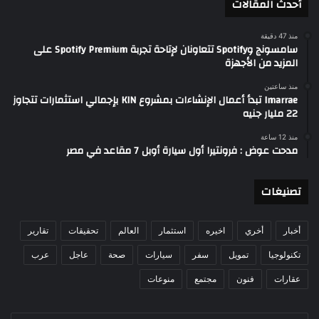
أحدث المقالات
منذ 47 دقيقة
سامسونج وSpotify تتعاونان لإتاحة تجربة Spotify Premium على
المزيد من الأجهزة
منذ ساعتين
Imarrae تبدأ أعمال الإنشاءات بمشروع KIN بإجمالي استثمارات تتجاوز
22 مليار جنيه
منذ 12 ساعة
مدحت عوض : فرونتيرا أول سيارة أوبل 7 مقاعد في مصر
تصنيغات
أخبار
أخري
اخيره
استثمار
العالم
تحقيقات
تقارير
تكنولوجيا
تمويل
سفر
سيارات
صحة
عاجل
عرب
عقارات
فنون
مجتمع
منوعات
أدخل