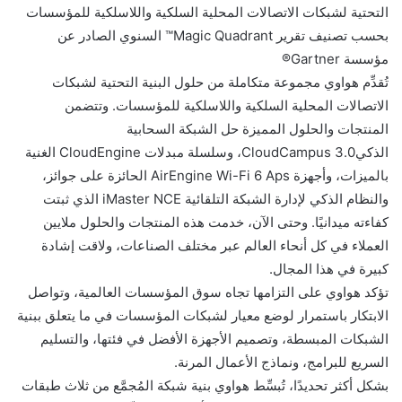
التحتية لشبكات الاتصالات المحلية السلكية واللاسلكية للمؤسسات
بحسب تصنيف تقرير Magic Quadrant™ السنوي الصادر عن
مؤسسة Gartner®
تُقدِّم هواوي مجموعة متكاملة من حلول البنية التحتية لشبكات
الاتصالات المحلية السلكية واللاسلكية للمؤسسات. وتتضمن
المنتجات والحلول المميزة حل الشبكة السحابية
الذكيCloudCampus 3.0، وسلسلة مبدلات CloudEngine الغنية
بالميزات، وأجهزة AirEngine Wi-Fi 6 Aps الحائزة على جوائز،
والنظام الذكي لإدارة الشبكة التلقائية iMaster NCE الذي ثبتت
كفاءته ميدانيًا. وحتى الآن، خدمت هذه المنتجات والحلول ملايين
العملاء في كل أنحاء العالم عبر مختلف الصناعات، ولاقت إشادة
كبيرة في هذا المجال.
تؤكد هواوي على التزامها تجاه سوق المؤسسات العالمية، وتواصل
الابتكار باستمرار لوضع معيار لشبكات المؤسسات في ما يتعلق ببنية
الشبكات المبسطة، وتصميم الأجهزة الأفضل في فئتها، والتسليم
السريع للبرامج، ونماذج الأعمال المرنة.
بشكل أكثر تحديدًا، تُبسِّط هواوي بنية شبكة المُجمَّع من ثلاث طبقات