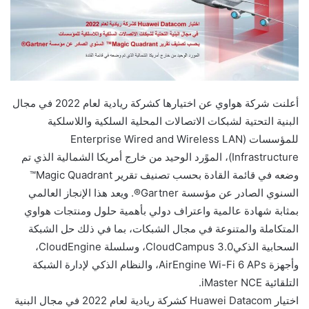
أعلنت شركة هواوي عن اختيارها كشركة ريادية لعام 2022 في مجال
البنية التحتية لشبكات الاتصالات المحلية السلكية واللاسلكية
للمؤسسات (Enterprise Wired and Wireless LAN
Infrastructure)، الموًرد الوحيد من خارج أمريكا الشمالية الذي تم
وضعه في قائمة القادة بحسب تصنيف تقرير Magic Quadrant™
السنوي الصادر عن مؤسسة Gartner®. ويعد هذا الإنجاز العالمي
بمثابة شهادة عالمية واعتراف دولي بأهمية حلول ومنتجات هواوي
المتكاملة والمتنوعة في مجال الشبكات، بما في ذلك حل الشبكة
السحابية الذكيCloudCampus 3.0، وسلسلة CloudEngine،
وأجهزة AirEngine Wi-Fi 6 APs، والنظام الذكي لإدارة الشبكة
التلقائية iMaster NCE.
اختيار Huawei Datacom كشركة ريادية لعام 2022 في مجال البنية