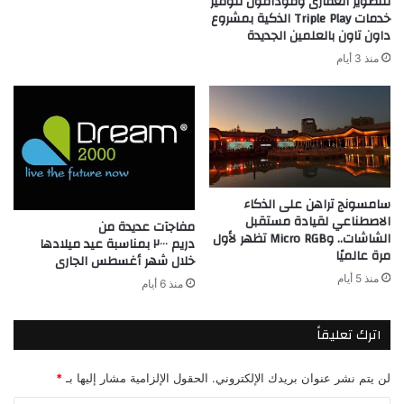
للتطوير العقارى وفودافون لتوفير
خدمات Triple Play الذكية بمشروع
داون تاون بالعلمين الجديدة
منذ 3 أيام
سامسونج تراهن على الذكاء
الاصطناعي لقيادة مستقبل
مفاجآت عديدة من
الشاشات.. وMicro RGB تظهر لأول
دريم ٢٠٠٠ بمناسبة عيد ميلادها
مرة عالميًا
خلال شهر أغسطس الجارى
منذ 5 أيام
منذ 6 أيام
اترك تعليقاً
لن يتم نشر عنوان بريدك الإلكتروني.
الحقول الإلزامية مشار إليها بـ
*