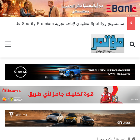
سامسونج وSpotify تتعاونان لإتاحة تجربة Spotify Premium على المزيد من الأجهزة
بحث عن
الق
الرئيسية
/
تكنولوجيا