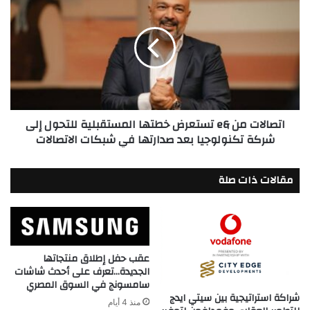
من
&e
تستعرض
خطتها
المستقبلية
للتحول
إلى
شركة
اتصالات من &e تستعرض خطتها المستقبلية للتحول إلى
تكنولوجيا
شركة تكنولوجيا بعد صدارتها في شبكات الاتصالات
بعد
صدارتها
في
مقالات ذات صلة
شبكات
الاتصالات
عقب حفل إطلاق منتجاتها
الجديدة…تعرف على أحدث شاشات
سامسونج في السوق المصري
شراكة استراتيجية بين سيتي ايدج
منذ 4 أيام