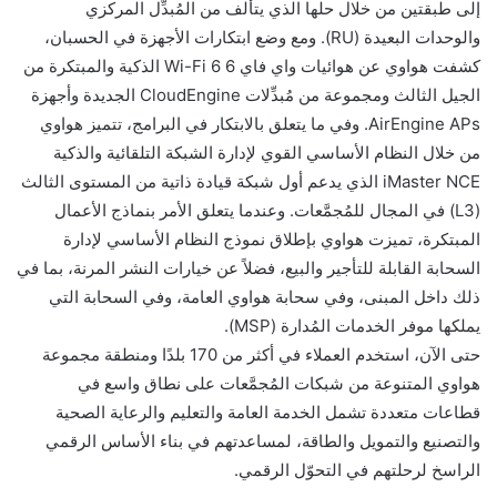
إلى طبقتين من خلال حلها الذي يتألف من المُبدِّل المركزي
والوحدات البعيدة (RU). ومع وضع ابتكارات الأجهزة في الحسبان،
كشفت هواوي عن هوائيات واي فاي 6 Wi-Fi 6 الذكية والمبتكرة من
الجيل الثالث ومجموعة من مُبدِّلات CloudEngine الجديدة وأجهزة
AirEngine APs. وفي ما يتعلق بالابتكار في البرامج، تتميز هواوي
من خلال النظام الأساسي القوي لإدارة الشبكة التلقائية والذكية
iMaster NCE الذي يدعم أول شبكة قيادة ذاتية من المستوى الثالث
(L3) في المجال للمُجمَّعات. وعندما يتعلق الأمر بنماذج الأعمال
المبتكرة، تميزت هواوي بإطلاق نموذج النظام الأساسي لإدارة
السحابة القابلة للتأجير والبيع، فضلاً عن خيارات النشر المرنة، بما في
ذلك داخل المبنى، وفي سحابة هواوي العامة، وفي السحابة التي
يملكها موفر الخدمات المُدارة (MSP).
حتى الآن، استخدم العملاء في أكثر من 170 بلدًا ومنطقة مجموعة
هواوي المتنوعة من شبكات المُجمَّعات على نطاق واسع في
قطاعات متعددة تشمل الخدمة العامة والتعليم والرعاية الصحية
والتصنيع والتمويل والطاقة، لمساعدتهم في بناء الأساس الرقمي
الراسخ لرحلتهم في التحوّل الرقمي.