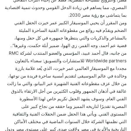
المصري، مما يساهم في زيادة الدخل القومي وحدوث تنمية اقتصادية
بما يتماشى مع رؤية مصر 2030.
ومن المقرر أن يحيي الموسيقار الكبير عمر خيرت الحفل الفني
الضخم ويقدّم فيه روائع من مقطوعاته الفنية الساحرة المليئة
بالمشاعر والذكريات والتي ينتظرها جمهوره في كل حفل ومنها،
قضية عم أحمد، وجه القمر، زي الهوا، ضمير أبلة حكمت، وغيرها”..
من جانبه، قال أحمد عبيد، المؤسس والعضو المنتدب لشركة RMC
Worldwide partners للاستشارات والتسويق: سعداء بالتعاون
مجددا مع الموسيقار العالمي عمر خيرت، الذي يٌعد علامة بارزة
وخالدة في عالم الموسيقى لتقديم أمسية ساحرة فريدة من نوعها،
من خلال عزف مقطوعاته الفنية الشهيرة عبر البيانو، والتي ما زالت
عالقة في أذهان الجمهور وقلوب الكثيرين من أجل الارتقاء بالذوق
الفني العام. وسوف يشهد الحفل تكريم خاص لهذا الأسطورة
المصرية تقديرًا لتاريخه المميز وما حققه من نجاح كبير على
المستوى الفني. ويأتي هذا الحفل ضمن الحفلات الفنية والثقافية
التي نظمتها الشركة خلال السنوات الماضية في مختلف الأماكن
التاريخية والأثرية في مصر ولاقت صدى كبير على مستوى مصر ودول