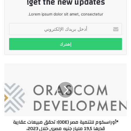
get the new updates!
Lorem ipsum dolor sit amet, consectetur.
أدخل
بريدك
الإلكتروني
*أوراسكوم
للتنمية
مصر
(ODE)؛
تحقق
مبيعات
عقارية
قدرها
19,5
*أوراسكوم للتنمية مصر (ODE)؛ تحقق مبيعات عقارية
مليار
قدرها 19,5 مليار جنيه مصري خلال 2023،
جنيه