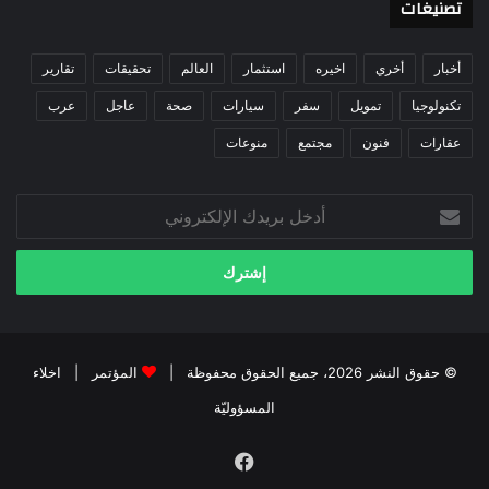
تصنيغات
أخبار
أخري
اخيره
استثمار
العالم
تحقيقات
تقارير
تكنولوجيا
تمويل
سفر
سيارات
صحة
عاجل
عرب
عقارات
فنون
مجتمع
منوعات
أدخل
بريدك
الإلكتروني
© حقوق النشر 2026، جميع الحقوق محفوظة |
المؤتمر
|
اخلاء
المسؤوليّة
فيسبوك