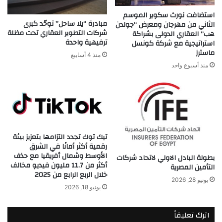
استضافت نورث سكوير الموسم
مبادرة “يلا ساحل” توحّد كبرى
الثاني من مهرجان ومعرض “جولدن
شركات التطوير العقاري تحت مظلة
هب” العقاري الدولى بشراكة
ترفيهية واحدة
استراتيجية مع شركة كونسل
ماسترز
منذ 4 أسابيع
منذ أسبوع واحد
تيك توك تجدد التزامها بتعزيز بيئة
رقمية أكثر أمانًا في الشرق
الأوسط وشمال أفريقيا مع حذف
بطولة البادل الاولي لاتحاد شركات
أكثر من 11.7 مليون فيديو مخالف
التأمين المصرية
خلال الربع الرابع من 2025
يونيو 28, 2026
يونيو 18, 2026
اترك تعليقاً