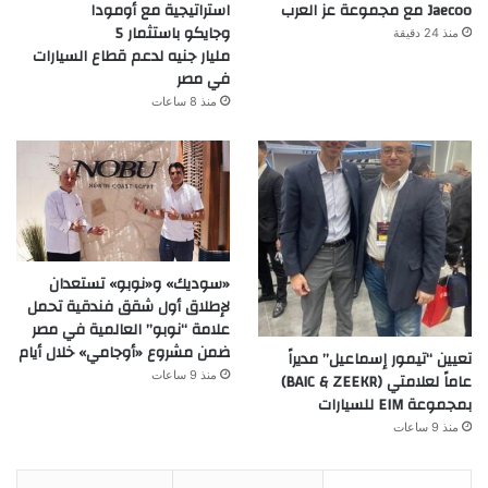
Jaecoo مع مجموعة عز العرب
استراتيجية مع أومودا
وجايكو باستثمار 5
منذ 24 دقيقة
مليار جنيه لدعم قطاع السيارات
في مصر
منذ 8 ساعات
«سوديك» و«نوبو» تستعدان
لإطلاق أول شقق فندقية تحمل
علامة “نوبو” العالمية في مصر
ضمن مشروع «أوجامي» خلال أيام
تعيين “تيمور إسماعيل” مديراً
منذ 9 ساعات
عاماً لعلامتي (BAIC & ZEEKR)
بمجموعة EIM للسيارات
منذ 9 ساعات