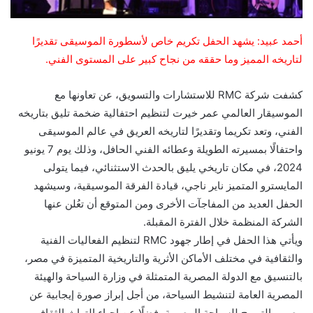
أحمد عبيد: يشهد الحفل تكريم خاص لأسطورة الموسيقى تقديرًا
لتاريخه المميز وما حققه من نجاح كبير على المستوى الفني.
كشفت شركة RMC للاستشارات والتسويق، عن تعاونها مع
الموسيقار العالمي عمر خيرت لتنظيم احتفالية ضخمة تليق بتاريخه
الفني، وتعد تكريما وتقديرًا لتاريخه العريق في عالم الموسيقى
واحتفالًا بمسيرته الطويلة وعطائه الفني الحافل، وذلك يوم 7 يونيو
2024، في مكان تاريخي يليق بالحدث الاستثنائي، فيما يتولى
المايسترو المتميز ناير ناجي، قيادة الفرقة الموسيقية، وسيشهد
الحفل العديد من المفاجآت الأخرى ومن المتوقع أن تعُلن عنها
الشركة المنظمة خلال الفترة المقبلة.
ويأتي هذا الحفل في إطار جهود RMC لتنظيم الفعاليات الفنية
والثقافية في مختلف الأماكن الأثرية والتاريخية المتميزة في مصر،
بالتنسيق مع الدولة المصرية المتمثلة في وزارة السياحة والهيئة
المصرية العامة لتنشيط السياحة، من أجل إبراز صورة إيجابية عن
مصر، والترويج للسياحة المصرية، فضلًا عن إحياء التراث الثقافي