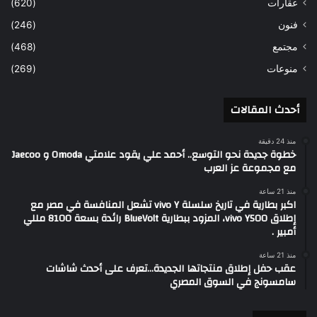
عقارات
(620)
فنون
(246)
مجتمع
(468)
منوعات
(269)
أحدث المقالات
منذ 24 دقيقة
خطوة جديدة نحو التوسع.. أحمد علي يقود علامتي Omoda و Jaecoo
مع مجموعة عز العرب
منذ 21 ساعة
اكبر بطارية في تاريخ سلسلة vivo Y تشعل المنافسة في مصر مع
إطلاق vivo Y500، المزود ببطارية BlueVolt رائدة بسعة 8100 مللي
أمبير .
منذ 21 ساعة
عقب حفل إطلاق منتجاتها الجديدة…تعرف على أحدث شاشات
سامسونج في السوق المصري