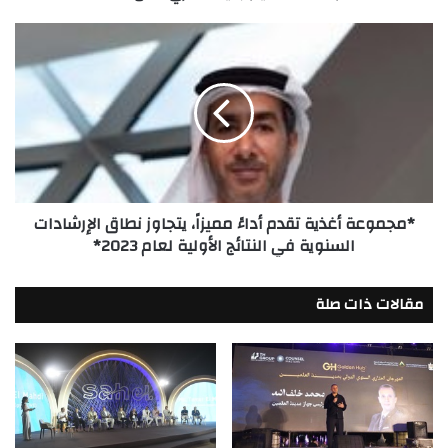
مصري
خلال
*مجموعة
2023،
أغذية
تقدم
أداءً
مميزاً،
يتجاوز
نطاق
الإرشادات
السنوية
*مجموعة أغذية تقدم أداءً مميزاً، يتجاوز نطاق الإرشادات
في
السنوية في النتائج الأولية لعام 2023*
النتائج
الأولية
لعام
مقالات ذات صلة
2023*