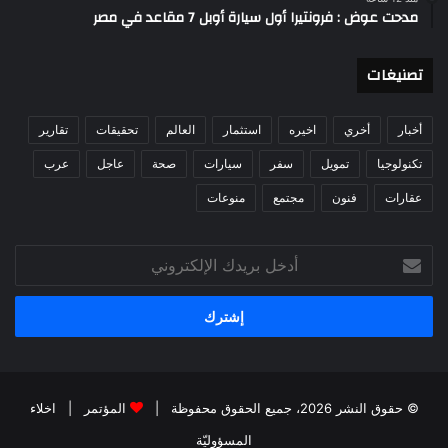
مدحت عوض : فرونتيرا أول سيارة أوبل 7 مقاعد في مصر
تصنيغات
أخبار
أخري
اخيره
استثمار
العالم
تحقيقات
تقارير
تكنولوجيا
تمويل
سفر
سيارات
صحة
عاجل
عرب
عقارات
فنون
مجتمع
منوعات
أدخل
بريدك
الإلكتروني
© حقوق النشر 2026، جميع الحقوق محفوظة |
المؤتمر
|
اخلاء
المسؤوليّة