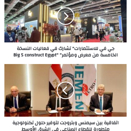
للاستثمارات"
تشارك
في
فعاليات
النسخة
الخامسة
من
جي في للاستثمارات" تشارك في فعاليات النسخة
معرض
الخامسة من معرض ومؤتمر" "Big 5 construct Egypt
ومؤتمر"
"Big
5
اتفاقية
construct
بين
Egypt
سيمنس
وبتروجت
لتوفير
حلول
تكنولوجية
متطورة
للقطاع
اتفاقية بين سيمنس وبتروجت لتوفير حلول تكنولوجية
الصناعي
متطورة للقطاع الصناعي في الشرق الأوسط
في