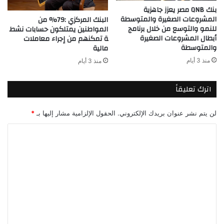
بنك QNB مصر يعزز جاهزية
المشروعات الصغيرة والمتوسطة
البنك المركزي :79% من
للنمو والتوسع من خلال برنامج
المواطنين يمتلكون حسابات نشط
أبطال المشروعات الصغيرة
ة تمكنهم من إجراء معاملات
والمتوسطة
مالية
منذ 3 أيام
منذ 3 أيام
اترك تعليقاً
لن يتم نشر عنوان بريدك الإلكتروني.
الحقول الإلزامية مشار إليها بـ
*
ا
ل
ت
ع
ل
ي
ق