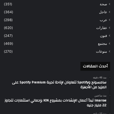
صحة
(351)
عاجل
(364)
عرب
(298)
عقارات
(620)
فنون
(247)
مجتمع
(469)
منوعات
(270)
أحدث المقالات
منذ 46 دقيقة
سامسونج وSpotify تتعاونان لإتاحة تجربة Spotify Premium على
المزيد من الأجهزة
منذ ساعتين
Imarrae تبدأ أعمال الإنشاءات بمشروع KIN بإجمالي استثمارات تتجاوز
22 مليار جنيه
منذ 12 ساعة