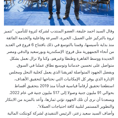
وقال السيد احمد خليفة، العضو المنتدب لشركة لثروة للتأمين، “تتميز
ثروة بالتركيز علي العميل، الخبرة، السرعة وفاعلية والخدمة الفائقة
منذ بداية تأسيسها، وقمنا بالتوسع في ذلك بافتتاح 6 فروع في العديد
من أنحاء الجمهورية مثل فروع: الإسكندرية وبورسعيد والدقي ومصر
الجديدة ووسط القاهرة وطنطا وغيرهم، وكنا ولا نزال نعمل بشكل
متواصل على تحسين خدماتنا وتوسيع نطاق عملنا في السوق.
وبفضل الجهود المتواصلة لفريقنا الذي يعمل كخلية النحل ومجلس
الإدارة الذي يوفر كل الإمكانيات التي نحتاجها لتحقيق الأهداف،
استطعنا تحقيق أرقاماً قياسية فبدأنا منذ 2019 بتحقيق أقساط
بحوالي 91 مليون جنية وصولا إلى 517 مليون جنية في عام 2022.
ويسعدنا أن نرى أن تلك الجهود تؤتي ثمارها، وأعد بالمزيد من الابتكار
والتطوير المستمر لتلبية كافة احتياجات العملاء”.
وأضاف السيد سعيد زعتر، الرئيس التنفيذي لشركة كونتكت المالية