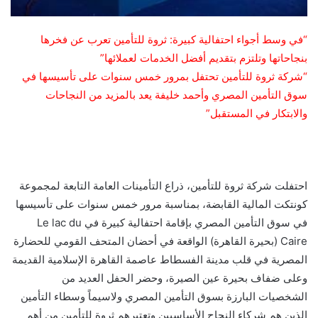
“في وسط أجواء احتفالية كبيرة: ثروة للتأمين تعرب عن فخرها
بنجاحاتها وتلتزم بتقديم أفضل الخدمات لعملائها”
“شركة ثروة للتأمين تحتفل بمرور خمس سنوات على تأسيسها في
سوق التأمين المصري وأحمد خليفة يعد بالمزيد من النجاحات
والابتكار في المستقبل”
احتفلت شركة ثروة للتأمين، ذراع التأمينات العامة التابعة لمجموعة
كونتكت المالية القابضة، بمناسبة مرور خمس سنوات على تأسيسها
في سوق التأمين المصري بإقامة احتفالية كبيرة في Le lac du
Caire (بحيرة القاهرة) الواقعة في أحضان المتحف القومي للحضارة
المصرية في قلب مدينة الفسطاط عاصمة القاهرة الإسلامية القديمة
وعلى ضفاف بحيرة عين الصيرة، وحضر الحفل العديد من
الشخصيات البارزة بسوق التأمين المصري ولاسيماً وسطاء التأمين
الذين هم شركاء النجاح الأساسيين وتعتبرهم ثروة للتأمين من أهم