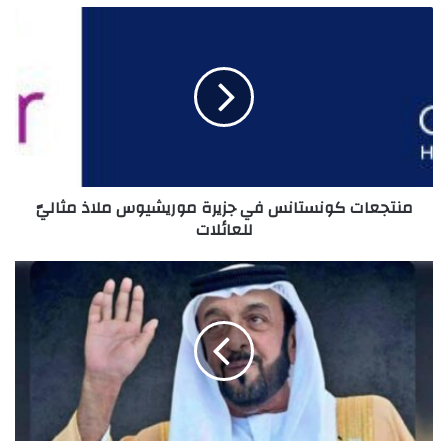
منتجعات
كونستانس
في
جزيرة
موريشيوس
ملاذ
مثاليّ
للعائلات
منتجعات كونستانس في جزيرة موريشيوس ملاذ مثاليّ
للعائلات
مجلس
الأعمال
المصري
الإماراتي
ينعى
الشيخ
خليفة
بن
زايد