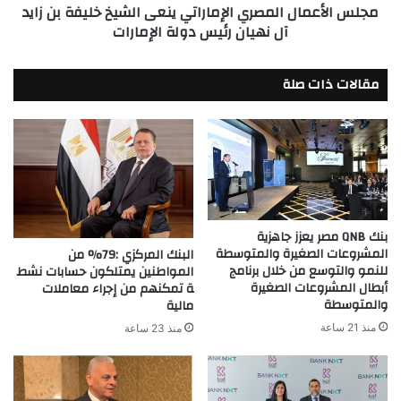
مجلس الأعمال المصري الإماراتي ينعى الشيخ خليفة بن زايد
آل
آل نهيان رئيس دولة الإمارات
نهيان
رئيس
دولة
مقالات ذات صلة
الإمارات
بنك QNB مصر يعزز جاهزية
المشروعات الصغيرة والمتوسطة
البنك المركزي :79% من
للنمو والتوسع من خلال برنامج
المواطنين يمتلكون حسابات نشط
أبطال المشروعات الصغيرة
ة تمكنهم من إجراء معاملات
والمتوسطة
مالية
منذ 21 ساعة
منذ 23 ساعة