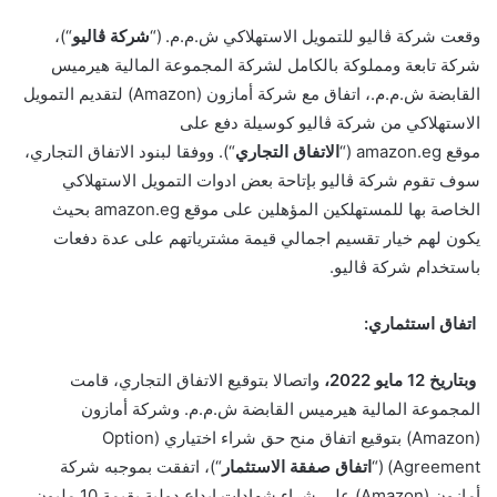
وقعت شركة ڨاليو للتمويل الاستهلاكي ش.م.م. (“
شركة ڨاليو
“)،
شركة تابعة ومملوكة بالكامل لشركة المجموعة المالية هيرميس
القابضة ش.م.م.، اتفاق مع شركة أمازون (
Amazon
) لتقديم التمويل
الاستهلاكي من شركة ڨاليو كوسيلة دفع على
موقع
amazon.eg
(“
الاتفاق التجاري
“). ووفقا لبنود الاتفاق التجاري،
سوف تقوم شركة ڨاليو بإتاحة بعض ادوات التمويل الاستهلاكي
الخاصة بها للمستهلكين المؤهلين على موقع
amazon.eg
بحيث
يكون لهم خيار تقسيم اجمالي قيمة مشترياتهم على عدة دفعات
باستخدام شركة ڨاليو.
اتفاق استثماري:
وبتاريخ
12
مايو 2022،
واتصالا بتوقيع الاتفاق التجاري، قامت
المجموعة المالية هيرميس القابضة ش.م.م. وشركة أمازون
(
Amazon
) بتوقيع اتفاق منح حق شراء اختياري (
Option
Agreement
) (“
اتفاق صفقة الاستثمار
“)، اتفقت
بموجبه
شركة
أمازون (
Amazon
) على شراء شهادات إيداع دولية بقيمة 10 مليون