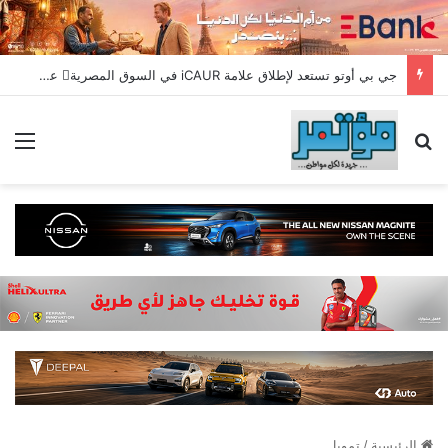
جي بي أوتو تستعد لإطلاق علامة iCAUR في السوق المصرية علامة عالمية جديدة لسيارات الطاقة الجديدة تجمع بين التكنولوجيا الذكية والتصميم الجريء وروح المغامر
بحث عن
الق
الرئيسية
/
تمويل