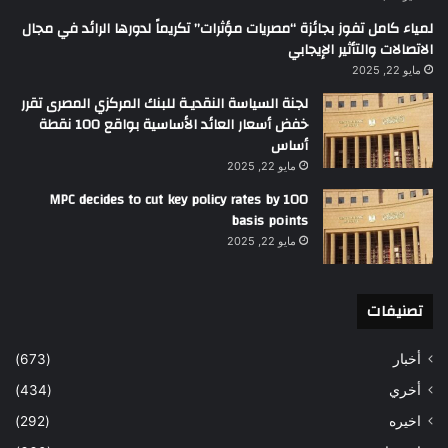
لمياء كامل تفوز بجائزة “مصريات مؤثرات” تكريماً لدورها الرائد في مجال
الاتصالات والتأثير الإيجابي
مايو 22, 2025
لجنة السياسة النقديـة للبنك المركزي المصرى تقرر
خفض أسعار العائد الأساسية بواقع 100 نقطة
أساس
مايو 22, 2025
MPC decides to cut key policy rates by 100
basis points
مايو 22, 2025
تصنيفات
أخبار
(673)
أخري
(434)
اخيره
(292)