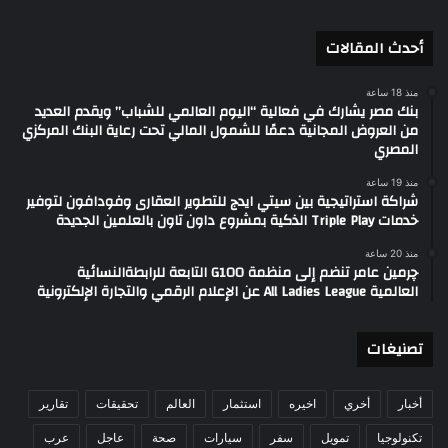
أحدث المقالات
منذ 18 ساعة
بنك مصر يشارك في فعالية “اليوم العالمي للشباب” ويقدم العديد
من العروض المجانية دعمًا للشمول المالي تحت رعاية البنك المركزي
المصري
منذ 19 ساعة
شراكة استراتيجية بين سيتي ايدج للتطوير العقارى وفودافون لتوفير
خدمات Triple Play الذكية بمشروع داون تاون بالعلمين الجديدة
منذ 20 ساعة
چرمين عامر تنضم إلى منظمة G100 التابعة للرابطةالنسائية
العالمية All Ladies League عن الإعلام الرقمي والتجارة الإلكترونية
تصنيغات
أخبار
أخري
اخيره
استثمار
العالم
تحقيقات
تقارير
تكنولوجيا
تمويل
سفر
سيارات
صحة
عاجل
عرب