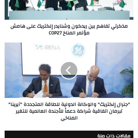
على
هامش
مؤتمر
مذكرتي تفاهم بين ريدكون وشنايدر إلكتريك على هامش
المناخ
مؤتمر المناخ COP27
COP27
"جنرال
إلكتريك"
والوكالة
الدولية
للطاقة
المتجددة
"آيرينا"
تبرمان
اتفاقية
"جنرال إلكتريك" والوكالة الدولية للطاقة المتجددة "آيرينا"
شراكة
تبرمان اتفاقية شراكة دعماً للأجندة العالمية للتغير
دعماً
المناخي
للأجندة
العالمية
للتغير
مقالات ذات صلة
المناخي