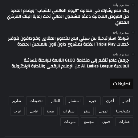
منذ يوم واحد
بنك مصر يشارك في فعالية “اليوم العالمي للشباب” ويقدم العديد
من العروض المجانية دعمًا للشمول المالي تحت رعاية البنك المركزي
المصري
منذ يوم واحد
شراكة استراتيجية بين سيتي ايدج للتطوير العقارى وفودافون لتوفير
خدمات Triple Play الذكية بمشروع داون تاون بالعلمين الجديدة
منذ يوم واحد
چرمين عامر تنضم إلى منظمة G100 التابعة للرابطةالنسائية
العالمية All Ladies League عن الإعلام الرقمي والتجارة الإلكترونية
تصنيغات
أخبار
أخري
اخيره
استثمار
العالم
تحقيقات
تقارير
تكنولوجيا
تمويل
سفر
سيارات
صحة
عاجل
عرب
عقارات
فنون
مجتمع
منوعات