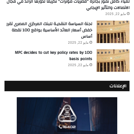
لمياء كامل تفوز بجائزة “مصريات مؤثرات” تكريماً لدورها الرائد في مجال
الاتصالات والتأثير الإيجابي
مايو 22, 2025
لجنة السياسة النقديـة للبنك المركزي المصرى تقرر
خفض أسعار العائد الأساسية بواقع 100 نقطة
أساس
مايو 22, 2025
MPC decides to cut key policy rates by 100
basis points
مايو 22, 2025
الإعلانات