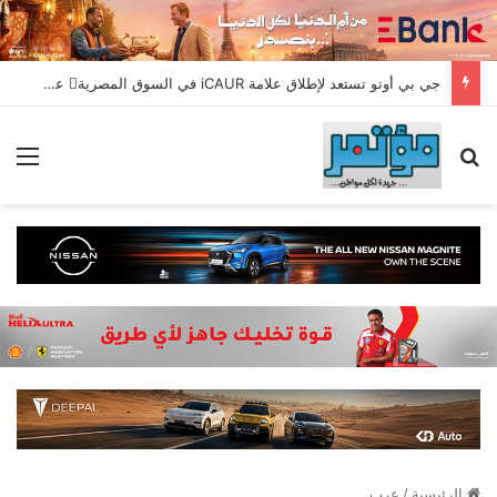
جي بي أوتو تستعد لإطلاق علامة iCAUR في السوق المصرية علامة عالمية جديدة لسيارات الطاقة الجديدة تجمع بين التكنولوجيا الذكية والتصميم الجريء وروح المغامر
بحث عن
الق
الرئيسية
/
عرب