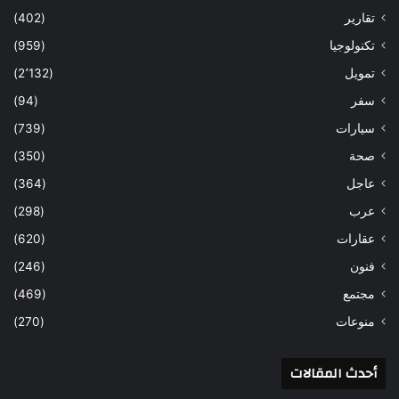
تقارير
(402)
تكنولوجيا
(959)
تمويل
(2٬132)
سفر
(94)
سيارات
(739)
صحة
(350)
عاجل
(364)
عرب
(298)
عقارات
(620)
فنون
(246)
مجتمع
(469)
منوعات
(270)
أحدث المقالات