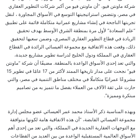
شركة ماونتن فيو، “أن ماونتن فيو من أكبر شركات التطوير العقاري
في مصر، وتتضمن استراتيجيتها التوسع في الأسواق المجاورة ، لنقل
تجربتها الناجحة في إنشاء مشاريع عمرانية متكاملة قائمة على تطبيق
“علم السعادة” لأول مرة بمنطقة الشرق الأوسط بهدف تحقيق
الريادة في قطاع التطوير العقاري المصري، وضمن سعيها لتحقيق
ذلك، وقعت هذه الاتفاقية مع مجموعة العيسائي الرائدة في القطاع
العقاري في المملكة ودول الخليج لدراسة تطوير مشاريع جديدة،
والتي تعد إحدى الأسواق الواعدة بالمنطقة
. مضيفًا أن شركة “ماونتن
فيو” نجحت على مدار تاريخها الممتد لأكثر من 17 عامًا في تطوير 15
مشروعًا عمرانيًا متكاملًا في مختلف مناطق التنمية في مصر، والتي
حازت على ثقة الآلاف من العملاء بفضل ما تتميز به من تصاميم
مبتكرة ومميزة”.
وبهذه المناسبة ذكر الأستاذ محمد عمر العيسائي عضو مجلس إدارة
مجموعة العيسائي القابضة، “أن هذه الاتفاقية هامة لكونها متوافقة
مع التوجهات العقارية الجديدة في المملكة، والتي تعد من إحدى أهم
الأسواق العالمية المستقبلية الواعدة من بين العديد من القطاعات