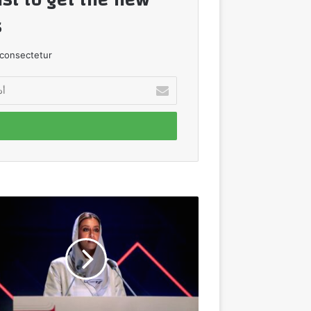
!
consectetur.
أدخل
بريدك
الإلكتروني
نورة
بنت
فيصل
آل
سعود
تتولى
رئاسة
قمة