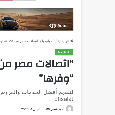
الرئيسية
/
تكنولوجيا
/
“اتصالات مصر من &e” تتعاون مع “وفرها”
تكنولوجيا
“وفرها”
Etisalat
أرسل
أحمد فتحي
أبريل 4, 2023