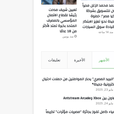
مد محمد الزغل مديراً
تعيين شريف مدحت
ل للتسويق بشركة
رئيسًا لقطاع الاتصال
يا مصر”: خطوة
المؤسسي بالمصرف
يدة نحو تعزيز الابتكار
المتحد بخبرة تمتد لأكثر
يادة سوق السيارات
من 18 عامًا
منذ 14 ساعة
منذ يومين
الأشهر
الأخيرة
تعليقات
البريد المصري” يحذر المواطنين من حملات احتيال
كترونية جديدة*
مايو 23, 2025
 بين Xbox وAntstream Arcade
مايو 24, 2025
ياء كامل تفوز بجائزة “مصريات مؤثرات” تكريماً