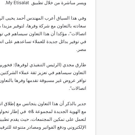
ويسر مباشرة من خلال تطبيق
My Etisalat
.
وفي هذا السياق أعرب المهندس أحمد يحيى الرئ
سعادته بالتعاون مع شركة وفرها، لتوفير مزيدا 
اتصالات”، مؤكدا أن هذا التعاون سيساهم في ت
في توفير بدائل جديدة للعملاء تساعدهم على اتخا
مصر.
طارق مجدي (الرئيس التنفيذي لوفرها)
: فخوري
التعاون سيساهم في تعزيز ثقة عملاء الشركتين 
توافر عروض غير مسبوقة تقدمها وفرها بالتعاون
اتصالات”.
جدير بالذكر أن هذا التعاون يتجانس مع إطلاق ات
مع الهوية الجديدة لمجموعة &
e
في إطار تحولها
لتعمل على تمكين المجتمعات، حيث يقدم تطبيق
الإلكتروني ودفع الفواتير ومصادر متنوعة للترفي