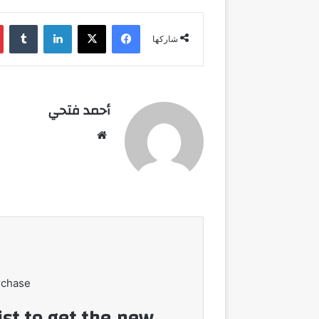
فيسبوك
‫X
لينكدإن
شاركها
أحمد فتحي
موقع
الويب
rchase
ist to get the new