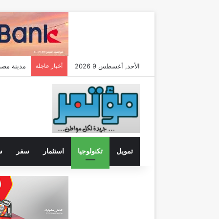
الأحد, أغسطس 9 2026
أخبار عاجلة
مدحت عوض : فر
تمويل
تكنولوجيا
استثمار
سفر
س