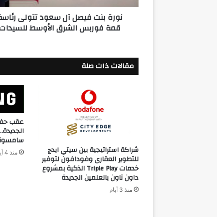
فوربس
نورة بنت فيصل آل سعود تتولى رئاسة
الشرق
قمة فوربس الشرق الأوسط للسيدات
الأوسط
للسيدات
مقالات ذات صلة
عقب حفل 
الجديدة
سامسونج
شراكة استراتيجية بين سيتي ايدج
منذ 4 أيام
للتطوير العقارى وفودافون لتوفير
خدمات Triple Play الذكية بمشروع
داون تاون بالعلمين الجديدة
منذ 3 أيام