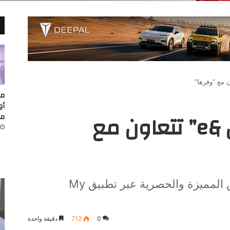
مد
“اتصالات مصر من &e” تتعاون مع
مق
لتقديم أفضل الخدمات والعروض المميزة والحصرية عبر تطبيق My
0
712
دقيقة واحدة