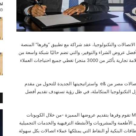
لد
لاتصالات والتكنولوجيا، عقد شراكة مع تطبيق “وفرها” المنصة
 لأفضل عروض الشراء والتوفير، والتي تضم حاليًا شبكة واسعة من
التجار والمحال التجارية (تشمل أكثر من 800 علامة تجارية بأكثر من 3000 متجر) تغطي جميع احتياجات العملاء
اتصالات مصر من &
e
واستراتيجيتها الجديدة للتحول من مقدم
ل التكنولوجيا المتكاملة، في ظل رؤية تستهدف
تقديم أفضل
M
تقوم وفرها بتقديم عروضها المميزة -من خلال الكوبونات
الأطعمة والمشروبات والأنشطة الترفيهية والخدمات التجميلية
اقات البنكية أو النقاط التي يمتلكها عملاء اتصالات بكل سهولة