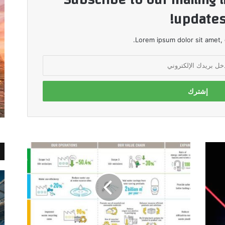
updates
Lorem ipsum dolor sit amet, 
LIXIL
تحدّث
استراتيجيتها
البيئية
لتعزز
تأثيرها
الإيجابيّ
على