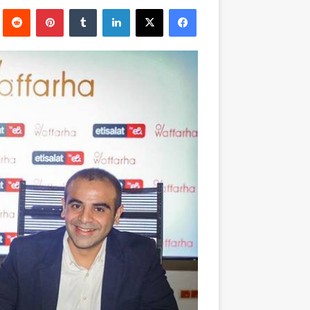
بريدا
فيسبوك
‫X
لينكدإن
بينتيريست
إلكترونيا