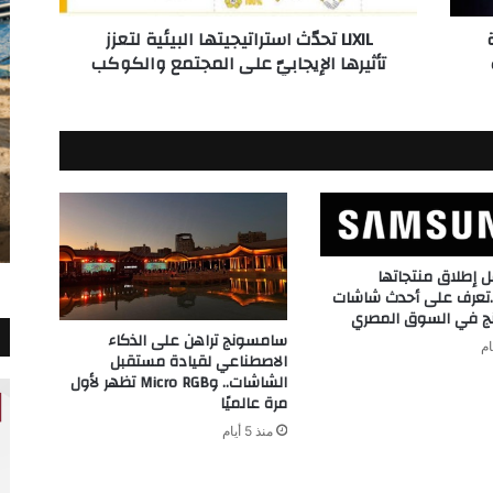
المجتمع
LIXIL تحدّث استراتيجيتها البيئية لتعزز
والكوكب
تأثيرها الإيجابيّ على المجتمع والكوكب
إطلاق منتجاتها
…تعرف على أحدث شاشات
 في السوق المصري
سامسونج تراهن على الذكاء
الاصطناعي لقيادة مستقبل
الشاشات.. وMicro RGB تظهر لأول
مرة عالميًا
منذ 5 أيام