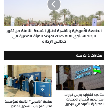
عام
النسخة
2026
الثامنة
من
تقرير
الرصد
الجامعة الأمريكية بالقاهرة تطلق النسخة الثامنة من تقرير
السنوي
الرصد السنوي لعام 2025 لمرصد المرأة المصرية في
لعام
مجالس الإدارة
2025
لمرصد
المرأة
مقالات ذات صلة
المصرية
في
مجالس
الإدارة
ستاندرد تشارترد يدرس خيارات
استراتيجية لأعمال الخدمات
مبادرة “بالعربي” التابعة لمؤسسة
المصرفية للأفراد في البحرين
قطر تفتح باب التسجيل لحضور