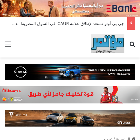
جي بي أوتو تستعد لإطلاق علامة iCAUR في السوق المصرية علامة عالمية جديدة لسيارات الطاقة الجديدة تجمع بين التكنولوجيا الذكية والتصميم الجريء وروح المغامر
بحث عن
الق
الرئيسية
/
عرب