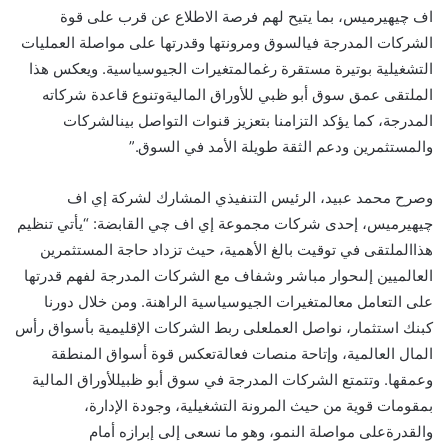
اف
چي
هيرميس،
بما
يتيح
لهم
فرصة
الاطلاع
عن
قرب
على
قوة
الشركات
المدرجة
في
السوق
ومرونتها
وقدرتها
على
مواصلة
العمليات
التشغيلية
بوتيرة
مستقرة
رغم
المتغيرات
الجيوسياسية
.
ويعكس
هذا
الملتقى
عمق
سوق
أبو ظبي
للأوراق
المالية
وتنوع
قاعدة
شركاته
المدرجة،
كما
يؤكد
التزامنا
بتعزيز
قنوات
التواصل
بين
الشركات
والمستثمرين
ودعم
الثقة
طويلة
الأمد
في
السوق
.”
وصرح
محمد
عبيد،
الرئيس
التنفيذي
المشارك
لشركة
إي
اف
چي
هيرميس
،
إحدى
شركات
مجموعة
إي
اف
چي
القابضة
: “
يأتي
تنظيم
هذا
الملتقى
في
توقيت
بالغ
الأهمية،
حيث
تزداد
حاجة
المستثمرين
العالميين
إلى
حوار
مباشر
وشفاف
مع
الشركات
المدرجة
لفهم
قدرتها
على
التعامل
مع
المتغيرات
الجيوسياسية
الراهنة
.
ومن
خلال
دورنا
كبنك
استثمار،
نواصل
العمل
على
ربط
الشركات
الإقليمية
بأسواق
رأس
المال
العالمية،
وإتاحة
منصات
فعالة
تعكس
قوة
أسواق
المنطقة
وعمقها
.
وتتمتع
الشركات
المدرجة
في
سوق
أبو ظبي
للأوراق
المالية
بمقومات
قوية
من
حيث
المرونة
التشغيلية،
وجودة
الإدارة،
والقدرة
على
مواصلة
النمو،
وهو
ما
نسعى
إلى
إبرازه
أمام