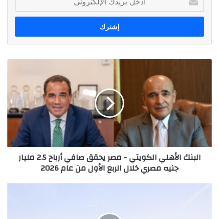
بريدك
الإلكتروني
البنك
الأهلي
الكويتي
-
مصر
يحقق
صافي
أرباح
2.5
البنك الأهلي الكويتي - مصر يحقق صافي أرباح 2.5 مليار
مليار
جنيه مصري خلال الربع الأول من عام 2026
جنيه
مصري
خلال
الجامعة
الربع
الأمريكية
الأول
بالقاهرة
من
تطلق