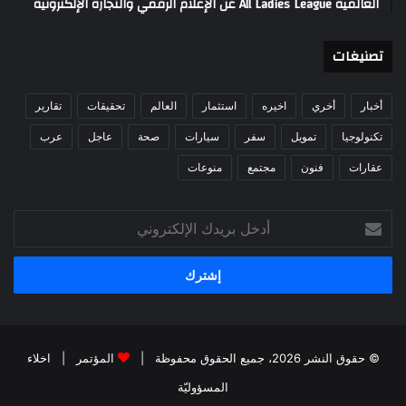
العالمية All Ladies League عن الإعلام الرقمي والتجارة الإلكترونية
تصنيغات
أخبار
أخري
اخيره
استثمار
العالم
تحقيقات
تقارير
تكنولوجيا
تمويل
سفر
سيارات
صحة
عاجل
عرب
عقارات
فنون
مجتمع
منوعات
أدخل
بريدك
الإلكتروني
© حقوق النشر 2026، جميع الحقوق محفوظة |
المؤتمر
|
اخلاء
المسؤوليّة