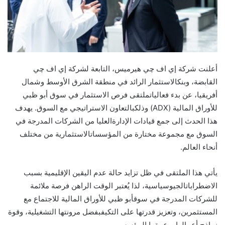
أعلنت
شركة
إي
اف
چي
هيرميس،
التابعة
لشركة
إي
اف
چي
القابضة،
وبنك
الاستثمار
الرائد
في
منطقة
الشرق
الأوسط
وشمال
أفريقيا،
عن
بدء
فعاليات
ملتقى
فرص
الاستثمار
في
سوق
أبو ظبي
للأوراق
المالية
(
ADX
)
وذلك
بالتعاون
الاستراتيجي
مع
السوق
.
يهدف
هذا
الحدث
إلى
جمع
قيادات
الإدارة
العليا
من
الشركات
المدرجة
في
السوق
مع
مجموعة
مختارة
من
المؤسسات
الاستثمارية
من
مختلف
أنحاء
العالم
.
يأتي هذا
الملت
قى ف
ي ظل تزايد حالة عدم اليقين الإقليمية
بسبب
الاضطرابات
الجيوسياسية
،
لذا
يُعتبر
الوقت
الراهن
فرصة
ملائمة
للشركات
المدرجة
في
سوق
أبو ظبي
للأوراق
المالية
للاجتماع
مع
المستثمرين،
وتعزيز
قدرتها
على
التكيف
بفضل
مرونتها
التشغيلية،
وقوة
نماذج
أعمالها،
وعمقها
المؤسسي
.