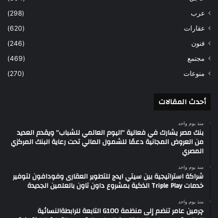
عرب
(298)
عقارات
(620)
فنون
(246)
مجتمع
(469)
منوعات
(270)
أحدث المقالات
منذ يوم واحد
بنك مصر يشارك في فعالية “اليوم العالمي للشباب” ويقدم العديد
من العروض المجانية دعمًا للشمول المالي تحت رعاية البنك المركزي
المصري
منذ يوم واحد
شراكة استراتيجية بين سيتي ايدج للتطوير العقارى وفودافون لتوفير
خدمات Triple Play الذكية بمشروع داون تاون بالعلمين الجديدة
منذ يوم واحد
چرمين عامر تنضم إلى منظمة G100 التابعة للرابطةالنسائية