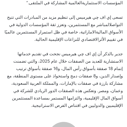
المؤسسات
الاستثمارية
العالمية
المشاركة
في
الملتقى
.”
تسعى
إي
اف
چي
هيرميس
إلى
تنظيم
مزيد
من
المبادرات
التي
تتيح
التواصل
المباشر
مع
المستثمرين،
وتعزز
ثقة
المؤسسات
الدولية
في
الأسواق
المالية
الاماراتية
،
خاصة
في
ظل
استمرار
المستثمرين
عالميًا
في
تقييم
الأثر
الاقتصادي
للنزاعات
الإقليمية
الحالية
.
جدير بالذكر أن إي اف چي هيرميس
نجحت في تقديم
خدماتها
الاستشارية
للعديد من الصفقات
خلال عام 2025
، والتي تضمنت
إتمام
18 صفقة بأسواق رأس المال، و16 صفقة بأسواق
ترتيب
وإصدار
الدين، و8 صفقات دمج واستحواذ على مستوى المنطقة،
مع
مشاركة بارزة في صفقات
ب
الإمارات،
و
المملكة العربية السعودية،
وعمان، ومصر.
و
تعكس هذه الصفقات الدور الريادي للشركة في
أسواق المال الإقليمية، والتزامها المستمر بمساعدة المستثمرين
الإقليميين والدوليين في اقتناص الفرص الاستراتيجية
.