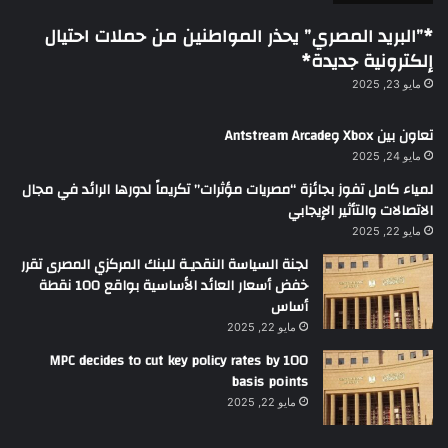
*”البريد المصري” يحذر المواطنين من حملات احتيال
إلكترونية جديدة*
مايو 23, 2025
تعاون بين Xbox وAntstream Arcade
مايو 24, 2025
لمياء كامل تفوز بجائزة “مصريات مؤثرات” تكريماً لدورها الرائد في مجال
الاتصالات والتأثير الإيجابي
مايو 22, 2025
لجنة السياسة النقديـة للبنك المركزي المصرى تقرر
خفض أسعار العائد الأساسية بواقع 100 نقطة
أساس
مايو 22, 2025
MPC decides to cut key policy rates by 100
basis points
مايو 22, 2025