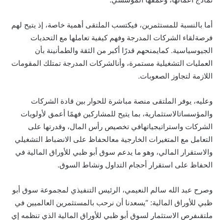
أما
بالنسبة
للمستثمرين،
فيكتسب
الملتقى
أهمية
خاصة،
إذ
يتيح
لهم
فرصة
لقاء
الشركات
المدرجة
وفهم
كيفية
تعاملها
مع
التحديات
الجيوسياسية
.
كما
يمنحهم
قدرًا
أكبر
من
الثقة
والطمأنينة
بأن
العمليات
التشغيلية
مستمرة،
وأن
الشركات
المدرجة
تمتلك
المقومات
اللازمة
لتجاوز
الصعوبات
.
وعليه،
يوفر
الملتقى
منصة
مباشرة
للحوار
بين
قادة
الشركات
والمؤسسات
الاستثمارية،
بما
يتيح
للمشاركين
فهمًا
أعمق
لأولويات
الشركات
واستراتيجياتها
في
تخصيص
رأس
المال،
وقدرتها
على
التعامل
مع
المتغيرات
الخارجية
مع
الحفاظ
على
الانضباط
التشغيلي
والاستقرار
المالي،
وهو
ما
يدعم
سوق
أبو ظبي
للأوراق
المالية
في
الحفاظ
على
استقرار
أحجام
التداول
ونشاط
السوق
.
وصرح
عبد
الله
سالم
النعيمي،
الرئيس
التنفيذي
لمجموعة
سوق
أبو
ظبي
للأوراق
المالية
: “
يسعدنا
أن
نرحب
بالمستثمرين
العالميين
في
ملتقى
فرص
الاستثمار
لسوق
أبو
ظبي
للأوراق
المالية
الذي
تنظمه
إي