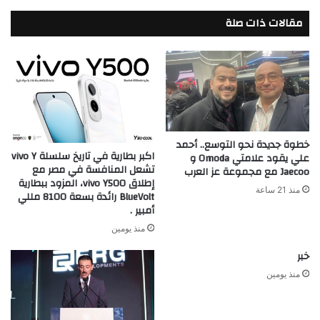
Bank
مقالات ذات صلة
NXT
with
Full
Shareholder
Participation
and
Strong
Operating
خطوة جديدة نحو التوسع.. أحمد
Momentum
اكبر بطارية في تاريخ سلسلة vivo Y
علي يقود علامتي Omoda و
تشعل المنافسة في مصر مع
Jaecoo مع مجموعة عز العرب
إطلاق vivo Y500، المزود ببطارية
منذ 21 ساعة
BlueVolt رائدة بسعة 8100 مللي
أمبير .
منذ يومين
خبر
منذ يومين