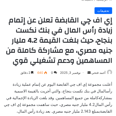
تحقيقات
إي اف چي القابضة تعلن عن إتمام
زيادة رأس المال في بنك نكست
بنجاح، حيث بلغت القيمة 4.2 مليار
جنيه مصري، مع مشاركة كاملة من
المساهمين ودعم تشغيلي قوي
أرسل
أحمد فتحي
نوفمبر 3, 2025
0
640
2 دقائق
بريدا
أعلنت
مجموعة
إي
اف
چي
القابضة
اليوم
عن
إتمام
عملية
زيادة
إلكترونيا
رأس
المال
في
بنك
نكست
بنجاح،
والتي
أجريت
بالقيمة
الاسمية
بمشاركة
كاملة
من
جميع
المساهمين
.
وقد
بلغت
الزيادة
الإجمالية
في
رأس
المال
4.2
مليار
جنيه
مصري،
حيث
ساهمت
مجموعة
إي
اف
چي
القابضة
بمبلغ
2.143
مليار
جنيه
مصري
.
بعد
زيادة
رأس
المال،