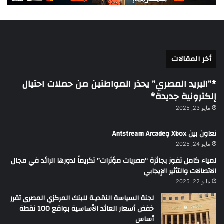
أخر المقالات
*”البريد المصري” يحذر المواطنين من حملات احتيال
إلكترونية جديدة*
مايو 23, 2025
تعاون بين Xbox وAntstream Arcade
مايو 24, 2025
لمياء كامل تفوز بجائزة “مصريات مؤثرات” تكريماً لدورها الرائد في مجال
الاتصالات والتأثير الإيجابي
مايو 22, 2025
لجنة السياسة النقديـة للبنك المركزي المصرى تقرر
خفض أسعار العائد الأساسية بواقع 100 نقطة
أساس