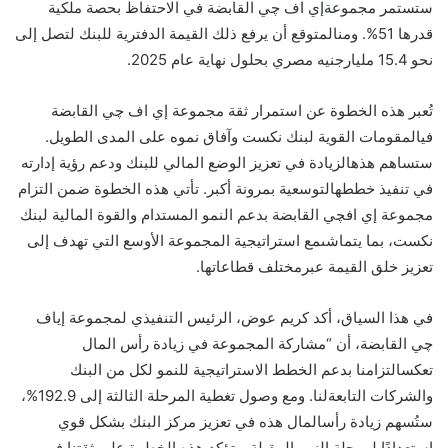
ستستمر
مجموعة
إي
اف
چي
القابضة
في
الاحتفاظ
بحصة
ملكية
قدرها
51
%
.
ومن
المتوقع
أن
يرفع
ذلك
القيمة
الدفترية
للبنك
لتصل
إلى
نحو
15.4
مليار
جنيه
مصري
بحلول
نهاية
عام
2025
.
تُعبر
هذه
الخطوة
عن
استمرار
ثقة
مجموعة
إي
اف
چي
القابضة
في
المقومات
القوية
لبنك
نكست
وآفاق
نموه
على
المدى
الطويل
.
ستساهم
هذه
الزيادة
في
تعزيز
الوضع
المالي
للبنك
ودعم رؤية إدارته
في
تنفيذ
خططه
التوسعية
بمرونة
أكبر
.
تأتي
هذه
الخطوة
ضمن
التزام
مجموعة
إي
اف
چي
القابضة
بدعم
النمو
المستدام
والقوة
المالية
لبنك
نكست،
بما
يتماشى
مع
استراتيجية
المجموعة
الأوسع
التي
تهدف
إلى
تعزيز
خلق
القيمة
عبر
مختلف
قطاعاتها
.
في
هذا
السياق،
أكد
كريم
عوض،
الرئيس
التنفيذي
لمجموعة
إي
اف
چي
القابضة
،
أن
“
مشاركة
المجموعة
في
زيادة
رأس
المال
تعكس
التزامنا
بدعم
الخطط
الاستراتيجية
للنمو
لكل
من
البنك
والشركات
التابعة
لنا
.
ومع
وصول
تغطية
المرحلة
الثالثة
إلى
192.9
%
،
ستُسهم
زيادة
رأس
المال
هذه
في
تعزيز
مركز
البنك
بشكل
قوي
استعدادًا
لمرحلة
النمو
المقبلة.
وتؤكد
هذه
الخطوة
على
ثقتنا
في