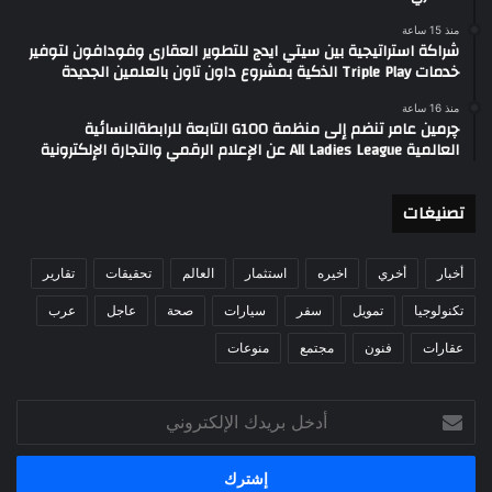
منذ 15 ساعة
شراكة استراتيجية بين سيتي ايدج للتطوير العقارى وفودافون لتوفير
خدمات Triple Play الذكية بمشروع داون تاون بالعلمين الجديدة
منذ 16 ساعة
چرمين عامر تنضم إلى منظمة G100 التابعة للرابطةالنسائية
العالمية All Ladies League عن الإعلام الرقمي والتجارة الإلكترونية
تصنيغات
أخبار
أخري
اخيره
استثمار
العالم
تحقيقات
تقارير
تكنولوجيا
تمويل
سفر
سيارات
صحة
عاجل
عرب
عقارات
فنون
مجتمع
منوعات
أدخل
بريدك
الإلكتروني