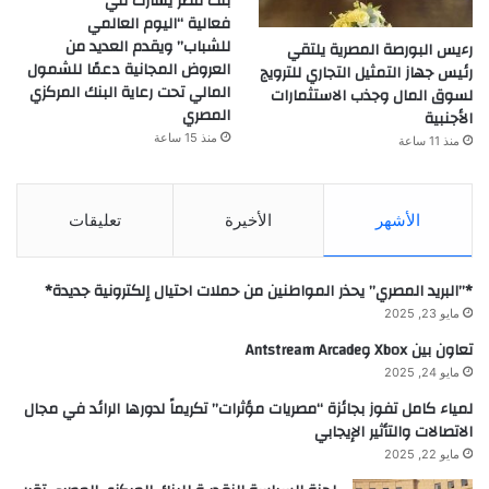
بنك مصر يشارك في
فعالية “اليوم العالمي
للشباب” ويقدم العديد من
رءيس البورصة المصرية يلتقي
العروض المجانية دعمًا للشمول
رئيس جهاز التمثيل التجاري للترويج
المالي تحت رعاية البنك المركزي
لسوق المال وجذب الاستثمارات
المصري
الأجنبية
منذ 15 ساعة
منذ 11 ساعة
الأشهر
الأخيرة
تعليقات
*”البريد المصري” يحذر المواطنين من حملات احتيال إلكترونية جديدة*
مايو 23, 2025
تعاون بين Xbox وAntstream Arcade
مايو 24, 2025
لمياء كامل تفوز بجائزة “مصريات مؤثرات” تكريماً لدورها الرائد في مجال
الاتصالات والتأثير الإيجابي
مايو 22, 2025