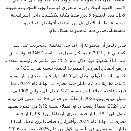
الأسس
القوية
للبنك
ودوره
المحوري
في
استراتيجية
المجموعة
طويلة
الأجل
.
هذه الخطوة
لا
تعزز فقط مكانة بنك
نكست
داخل استراتيجية
المجموعة
طويلة الأجل،
بل
من المتوقع
أن
تواصل
دفع النمو
المستقبلي في ربحية المجموعة
بشكل
عام
.
جدير بالذكر أن مجموعة إي اف چي القابضة استحوذت على بنك
نكست
في عام 2021 عندما كان يعمل تحت اسم
aiBANK
، وقد حقق
البنك أداءً تشغيليًا قويًا خلال عام 2025 عبر مؤشرات رئيسية
متعددة
.
و
ارتفع إجمالي القروض الممنوحة للعملاء بنسبة تقارب 26% في
الأشهر الستة الأولى ليصل إلى 41.0 مليار جنيه مصري بنهاية يونيو
2025، مقارنة بـ 32.5 مليار جنيه مصري في نهاية عام 2024. كما
قفزت قاعدة عملاء البنك بنسبة 22% لتصل إلى حوالي 106 ألف
عميل بنهاية يونيو 2025، ارتفاعًا من حوالي 86 ألف عميل في نهاية
عام 2024، بينما ارتفعت ودائع العملاء بنسبة 12% في الفترة نفسها
لتصل إلى 76.2 مليار جنيه مصري، ارتفاعًا من 68.0 مليار جنيه
مصري في نهاية عام 2024. وأخيرًا، زاد صافي الربح ليصل إلى 1.1
مليار جنيه مصري في النصف الأول من عام 2025، مقارنة بـ
6
.
901