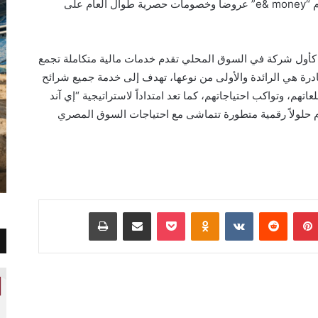
على آلاف المنتجات، وبالاتفاق مع “وفرها”، تقدم “e& money” عروضا وخصومات حصرية طوال العام على
ا كأول شركة في السوق المحلي تقدم خدمات مالية متكاملة تجمع
ادرة هي الرائدة والأولى من نوعها، تهدف إلى خدمة جميع شرائح
تهم، وتواكب احتياجاتهم، كما تعد امتداداً لاستراتيجية “إي آند
 حلولاً رقمية متطورة تتماشى مع احتياجات السوق المصري
بينتيريست
Odnoklassniki
‫Pocket
مشاركة عبر البريد
طباعة