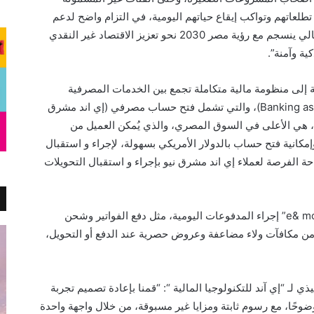
تطلعاتهم وتواكب إيقاع حياتهم اليومية، في التزام واضح لدعم
أهداف الدولة في التحول الرقمي والشمول المالي ينسجم مع رؤية مصر 2030 نحو تعزيز الاقتصاد غير النقدي
ة وآمنة”.
افظ الرقمية إلى منظومة مالية متكاملة تجمع بين الخدمات المصرفية
والرقمية بالتعاون مع بنك المشرق (Banking as a Service)، والتي تشمل فتح حساب مصرفي (إي اند مشرق
 بفائدة علي حسابات التوفير تصل إلى 20%، هي الأعلى في السوق المصري، والذي يُمكن العميل من
كانية فتح حساب بالدولار الأمريكي بسهولة، لإجراء و استقبال
احة الفرصة لعملاء إي اند مشرق نيو بإجراء و استقبال التحويلات
ومن أجل تجربة دفع متكاملة، يتيح تطبيق “e& money” إجراء المدفوعات اليومية، مثل دفع الفواتير وشحن
من مكافآت ولاء مضاعفة وعروض حصرية عند الدفع أو التحويل،
 لـ “إي آند للتكنولوجيا المالية “: “قمنا بإعادة تصميم تجربة
ون أكثر كفاءة ووضوحًا، مع رسوم ثابتة ومزايا غير مسبوقة، من خلال واجهة واحدة