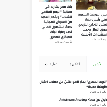
بنك مصر يشارك في
فعالية “اليوم العالمي
يس البورصة المصرية
للشباب” ويقدم العديد
تقي رئيس جهاز
من العروض المجانية
تمثيل التجاري للترويج
دعمًا للشمول المالي
وق المال وجذب
تحت رعاية البنك
استثمارات الأجنبية
المركزي المصري
منذ 3 ساعات
منذ 7 ساعات
الأشهر
الأخيرة
تعليقات
البريد المصري” يحذر المواطنين من حملات احتيال
كترونية جديدة*
مايو 23, 2025
 بين Xbox وAntstream Arcade
مايو 24, 2025