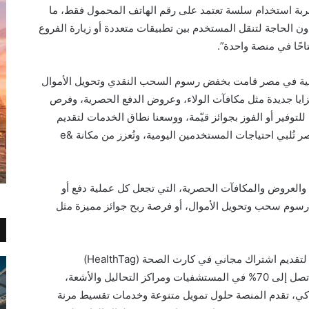
 تجربة استخدام سلسة تعتمد على رقم الهاتف المحمول فقط، ما
 الحاجة لتنقل المستخدم بين تطبيقات متعددة أو زيارة الفروع
تاحًا في منصة واحدة”.
e ، أول محفظة رقمية في مصر قامت بخفض رسوم السحب النقدي وتحويل الأموال
 مزايا جديدة مثل مكافآت الولاء، وعروض الدفع الحصرية، وفرص
لتوفير أو الفوز بجوائز قيّمة، ووسعنا نطاق الخدمات لتقديم
تجربة مالية رقمية متكاملة وغير مسبوقة في مصر تُلبي احتياجات المستخدمين اليومية، وتُعزز من مكانة e&
من المزايا والعروض والمكافآت الحصرية، التي تجعل كل عملية دفع أو
رسوم سحب وتحويل الأموال، أو فرصة ربح جوائز مميزة مثل
كما عقدت “إي آند مصر” شراكة مع “هيلث تاج” لتقديم اشتراك مجاني في كارت الصحة (HealthTag)
لمستخدمي منصة “e& money”، مع خصومات تصل إلى 70% في المستشفيات ومراكز التحاليل والأشعة،
اكي، تقدم المنصة حلول تمويل متنوعة وخدمات تقسيط مرنة