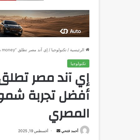
الرئيسية
/
تكنولوجيا
/
إي آند مصر تطلق “e& money” لتقديم أفضل تجربة شمول مالى في السوق المصري
تكنولوجيا
أفضل تجربة شمو
المصري
أرسل
أحمد فتحي
أغسطس 19, 2025
بريدا