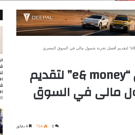
ان
إي آند مصر تطلق “e& money” لتقديم
تن
ل مالى في السوق
قا
ال
0
754
4 دقائق