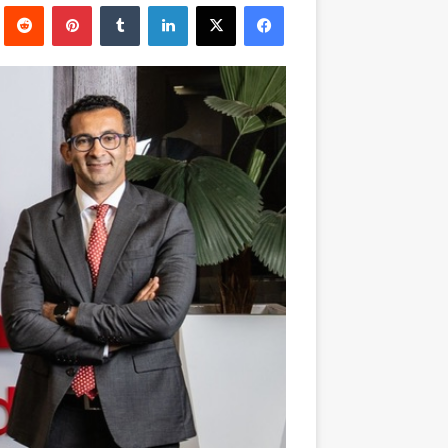
فيسبوك
‫X
لينكدإن
بينتيريست
إلكترونيا