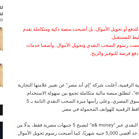
لم
لد
د e& money مجرد وسيلة للدفع أو تحويل الأموال، بل أصبحت منصة ذكية ومتكاملة تقدم
خطيط للمستقبل.
e& mo” أول محفظة خفضت رسوم السحب النقدي وتحويل الأموال، وأضفنا خدمات
فع فرصة للتوفير والربح.
الرقمية، أعلنت شركة “إي آند مصر” عن تغيير علامتها التجارية
للخدمات المالية من “e& cash” إلى”e& money”، لتطلق منصة مالية متكاملة تجمع بين سهولة الاستخدام
وقوة الخدمات المصرفية وأفضل الأسعار في السوق المصري، وعلى رأسها ميزة السحب النقدي الثابتة بـ 5
فظ الرقمية للهواتف المحمولة في مصر.
وأجرت “إي آند مصر” تعديلا على رسوم السحب النقدي عبر “e& money” لتصبح 5 جنيهات مصرية فقط، بدلًا من
نسبة 1% من قيمة المبلغ المسحوب، وذلك حتى حد أقصى 5,000 جنيه شهريًا، كما أصبحت رسوم تحويل الأموال