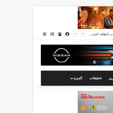
فيسبوك
تسجيل الدخول
مقال عشوائي
إضافة عمود جانبي
انكوش ارورا ضمن قائمة أقوى 100 رئيس تنفيذي في الشرق الأوسط لعام 2026 في قائمة فوربس الشرق الأوسط”
رير
تحقيقات
المزيد