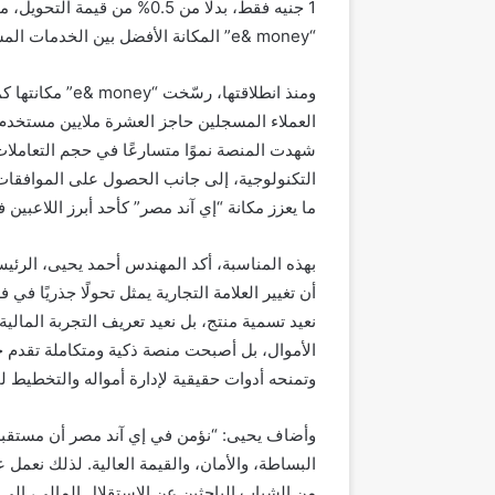
1 جنيه فقط، بدلًا من 0.5% م
“e& money” المكانة الأفضل بين الخدمات المشابهة في السوق المصري، والخيار الذكي لإدارة الأموال اليومية.
ومنذ انطلاقتها،
العملاء المسجلين حاجز العشرة ملايين مستخدم، 
شهدت المنصة نموًا متسارعًا في حجم التعاملات ا
التكنولوجية، إلى جانب الحصول على الموافقات ال
ما يعزز مكانة “إي آند مصر” كأحد أبرز اللاعبين
بهذه المناسبة، أكد المهندس أحمد يحيى، الرئيس ا
أن تغيير العلامة التجارية يمثل تحولًا جذريًا ف
الأموال، بل أصبحت منصة ذكية ومتكاملة تقدم حل
وتمنحه أدوات حقيقية لإدارة أمواله والتخطيط ل
وأضاف يحيى: “نؤمن في إي آند مصر أن مستقبل 
من الشباب الباحثين عن الاستقلال المالي، إل