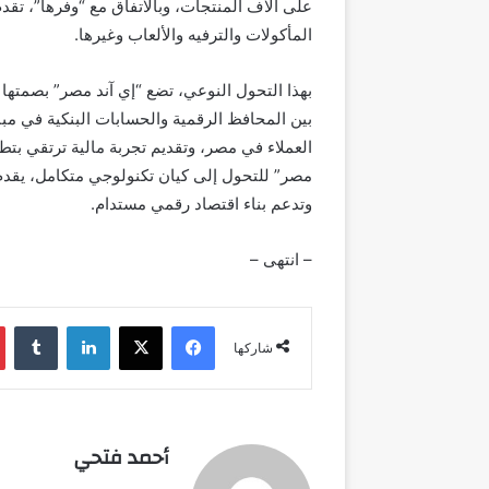
المأكولات والترفيه والألعاب وغيرها.
بهذا التحول النوعي، تضع “إي آند مصر” بصمته
بين المحافظ الرقمية والحسابات البنكية في مب
العملاء في مصر، وتقديم تجربة مالية ترتقي بتطلعا
مصر” للتحول إلى كيان تكنولوجي متكامل، يقدم
وتدعم بناء اقتصاد رقمي مستدام.
– انتهى –
فيسبوك
‫X
لينكدإن
شاركها
أحمد فتحي