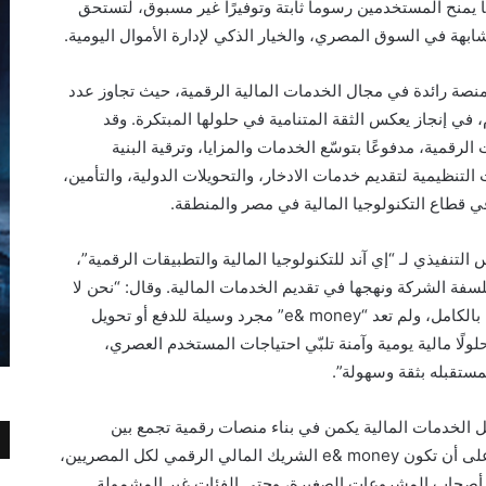
ن قيمة التحويل، ما يمنح المستخدمين رسوما ثابتة وتوفيرًا غير مسبوق، لتستحق
 رسّخت “e& money” مكانتها كمنصة رائدة في مجال الخدمات المالية الرقمية، حيث تجاوز عدد
في إنجاز يعكس الثقة المتنامية في حلولها المبتكرة. وقد
لرقمية، مدفوعًا بتوسّع الخدمات والمزايا، وترقية البنية
تنظيمية لتقديم خدمات الادخار، والتحويلات الدولية، والتأمين،
 في قطاع التكنولوجيا المالية في مصر والمنطقة.
لتنفيذي لـ “إي آند للتكنولوجيا المالية والتطبيقات الرقمية”،
ي فلسفة الشركة ونهجها في تقديم الخدمات المالية. وقال: “نحن لا
نعيد تسمية منتج، بل نعيد تعريف التجربة المالية بالكامل، ولم تعد “e& money” مجرد وسيلة للدفع أو تحويل
ولًا مالية يومية وآمنة تلبّي احتياجات المستخدم العصري،
مستقبله بثقة وسهولة”.
الخدمات المالية يكمن في بناء منصات رقمية تجمع بين
البساطة، والأمان، والقيمة العالية. لذلك نعمل على أن تكون e& money الشريك المالي الرقمي لكل المصريين،
ى أصحاب المشروعات الصغيرة، وحتى الفئات غير المشمولة