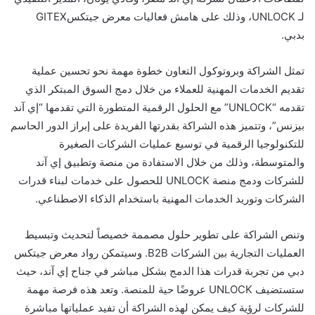
لـ UNLOCK، وذلك على هامش فعاليات معرض جيتكسGITEX
بدبي.
تمثل الشراكة وبروتوكول التعاون خطوة مهمة نحو تحسين عملية
تقديم الخدمات المهنية للعملاء من خلال دمج السوق المبتكر الذي
تقدمه “UNLOCK” مع الحلول الرقمية المتطورة التي تقدمها “إي آند
بيزنس”، وتتميز هذه الشراكة بقدرتها الفريدة على إبراز الدور الحاسم
للتكنولوجيا الرقمية في توسيع عمليات الشركات الصغيرة
والمتوسطة، وذلك من خلال الاستفادة من منصة وتطبيق إي آند
للشركات ودمج منصة UNLOCK للحصول على خدمات لبناء قدرات
الشركات وتوريد الخدمات المهنية باستخدام الذكاء الاصطناعي.
وتنص الشراكة على تطوير حلول مصممة خصيصاً لتحديث وتبسيط
العمليات التجارية بين الشركات B2B. وسيتمكن رواد معرض جيتكس
دبي من تجربة قدرات هذا الدمج بشكل مباشر في جناح إي آند، حيث
ستستضيف UNLOCK عروضًا حية للمنصة. وتعد هذه فرصة مهمة
للشركات لرؤية كيف يمكن لهذه الشراكة أن تفيد عملياتها مباشرة