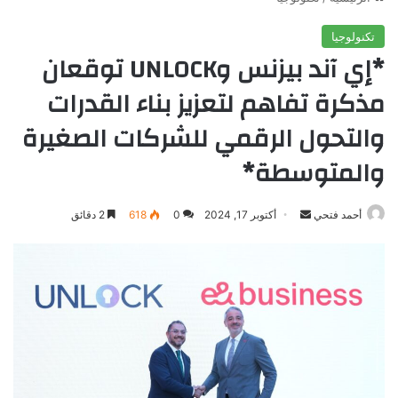
تكنولوجيا
*إي آند بيزنس وUNLOCK توقعان
مذكرة تفاهم لتعزيز بناء القدرات
والتحول الرقمي للشركات الصغيرة
والمتوسطة*
أرسل
أحمد فتحي
أكتوبر 17, 2024
0
618
2 دقائق
بريدا
إلكترونيا