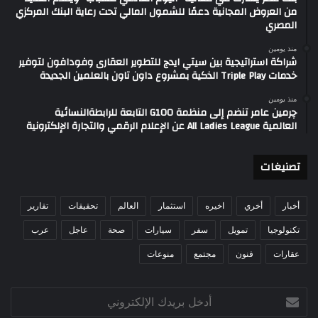
من العروض المجانية دعمًا للشمول المالي تحت رعاية البنك المركزي
المصري
منذ يومين
شراكة استراتيجية بين سيتي ايدج للتطوير العقارى وفودافون لتوفير
خدمات Triple Play الذكية بمشروع داون تاون بالعلمين الجديدة
منذ يومين
چرمين عامر تنضم إلى منظمة G100 التابعة للرابطةالنسائية
العالمية All Ladies League عن الإعلام الرقمي والتجارة الإلكترونية
تصنيغات
أخبار
أخري
اخيره
استثمار
العالم
تحقيقات
تقارير
تكنولوجيا
تمويل
سفر
سيارات
صحة
عاجل
عرب
عقارات
فنون
مجتمع
منوعات
أدخل
بريدك