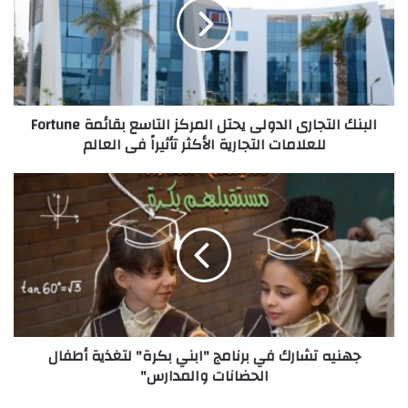
يحتل
المركز
التاسع
بقائمة
Fortune
للعلامات
البنك التجارى الدولى يحتل المركز التاسع بقائمة Fortune
التجارية
للعلامات التجارية الأكثر تأثيراً فى العالم
الأكثر
تأثيراً
فى
جهنيه
العالم
تشارك
في
برنامج
"ابني
بكرة"
لتغذية
أطفال
الحضانات
جهنيه تشارك في برنامج "ابني بكرة" لتغذية أطفال
والمدارس"
الحضانات والمدارس"