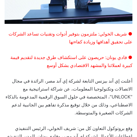
● شريف الخولي: ملتزمون بتوفير أدوات وتقنيات تساعد الشركات
على تحقيق أهدافها وزيادة كفاءتها
● فادي يونان: حريصون على استكشاف طرق جديدة لتقديم قيمة
كبيرة لعملائنا والمشهد الاقتصادي بشكل أوسع
أعلنت إي آند بيزنس التابعة لشركة إي آند مصر، الرائدة في مجال
الاتصالات وتكنولوجيا المعلومات، عن شراكة استراتيجية مع
“UNLOCK”، المتخصصة في حلول السوق الرقمية المدعومة بالذكاء
الاصطناعي، وذلك من خلال توقيع مذكرة تفاهم بين الجانبية لدعم
الشركات الصغيرة والمتوسطة.
وقع بروتوكول التعاون كل من: شريف الخولي، الرئيس التنفيذي
لقطاعات الأعمال لشركة إي آند مصر، وفادي يونان، المدير التنفيذي