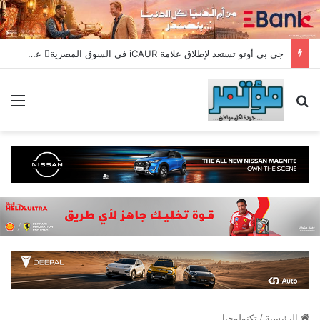
جي بي أوتو تستعد لإطلاق علامة iCAUR في السوق المصرية علامة عالمية جديدة لسيارات الطاقة الجديدة تجمع بين التكنولوجيا الذكية والتصميم الجريء وروح المغامر
بحث عن
الق
الرئيسية
/
تكنولوجيا