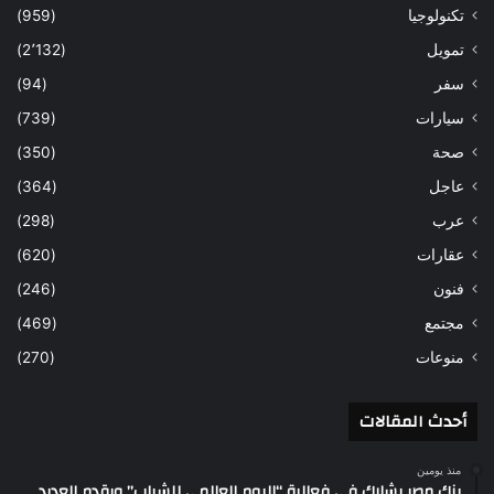
تكنولوجيا
(959)
تمويل
(2٬132)
سفر
(94)
سيارات
(739)
صحة
(350)
عاجل
(364)
عرب
(298)
عقارات
(620)
فنون
(246)
مجتمع
(469)
منوعات
(270)
أحدث المقالات
منذ يومين
بنك مصر يشارك في فعالية “اليوم العالمي للشباب” ويقدم العديد