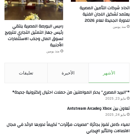
اتحاد شركات التأمين المصرية
يعتمد تشكيل اللجان الفنية
للدورة الجديدة لعام 2026
رءيس البورصة المصرية يلتقي
منذ يومين
رئيس جهاز التمثيل التجاري للترويج
لسوق المال وجذب الاستثمارات
الأجنبية
منذ يومين
الأشهر
الأخيرة
تعليقات
*”البريد المصري” يحذر المواطنين من حملات احتيال إلكترونية جديدة*
مايو 23, 2025
تعاون بين Xbox وAntstream Arcade
مايو 24, 2025
لمياء كامل تفوز بجائزة “مصريات مؤثرات” تكريماً لدورها الرائد في مجال
الاتصالات والتأثير الإيجابي