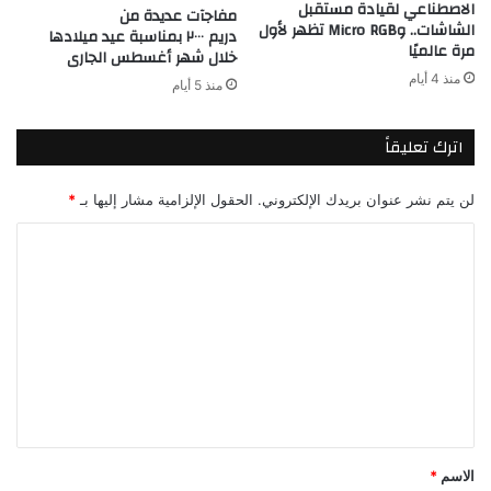
الاصطناعي لقيادة مستقبل
مفاجآت عديدة من
الشاشات.. وMicro RGB تظهر لأول
دريم ٢٠٠٠ بمناسبة عيد ميلادها
مرة عالميًا
خلال شهر أغسطس الجارى
منذ 4 أيام
منذ 5 أيام
اترك تعليقاً
لن يتم نشر عنوان بريدك الإلكتروني.
الحقول الإلزامية مشار إليها بـ
*
ا
ل
ت
ع
ل
ي
ق
*
الاسم
*