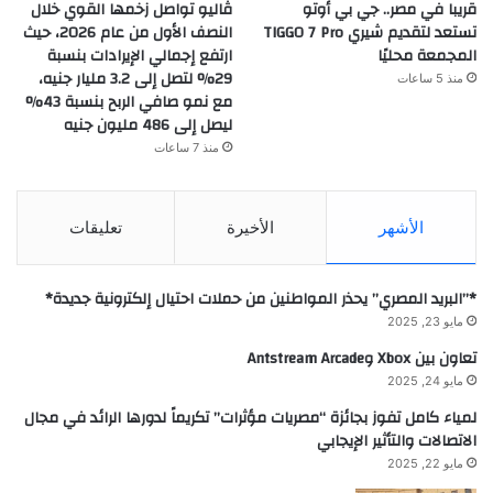
قريبا في مصر.. جي بي أوتو
ڤاليو تواصل زخمها القوي خلال
تستعد لتقديم شيري TIGGO 7 Pro
النصف الأول من عام 2026، حيث
المجمعة محليًا
ارتفع إجمالي الإيرادات بنسبة
29% لتصل إلى 3.2 مليار جنيه،
منذ 5 ساعات
مع نمو صافي الربح بنسبة 43%
ليصل إلى 486 مليون جنيه
منذ 7 ساعات
الأشهر
الأخيرة
تعليقات
*”البريد المصري” يحذر المواطنين من حملات احتيال إلكترونية جديدة*
مايو 23, 2025
تعاون بين Xbox وAntstream Arcade
مايو 24, 2025
لمياء كامل تفوز بجائزة “مصريات مؤثرات” تكريماً لدورها الرائد في مجال
الاتصالات والتأثير الإيجابي
مايو 22, 2025