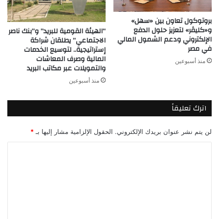
بروتوكول تعاون بين «سهل»
و«كليڤر» لتعزيز حلول الدفع
“الهيئة القومية للبريد” و”بنك ناصر
الإلكتروني ودعم الشمول المالي
الاجتماعي” يطلقان شراكة
في مصر
إستراتيجية.. لتوسيع الخدمات
المالية وصرف المعاشات
منذ أسبوعين
والتمويلات عبر مكاتب البريد
منذ أسبوعين
اترك تعليقاً
لن يتم نشر عنوان بريدك الإلكتروني.
الحقول الإلزامية مشار إليها بـ
*
ا
ل
ت
ع
ل