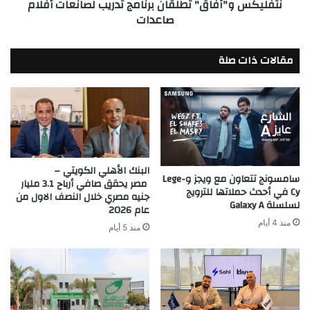
نتفليكس و"آفاق" تطلقان برنامج تدريب لصانعات أفلام
صاعدات
مقالات ذات صلة
البنك الأهلي الكويتي –
سامسونج تتعاون مع ويجز وLege-
مصر يحقق صافي أرباح 3.1 مليار
Cy في أحدث حملاتها للترويج
جنيه مصري خلال النصف الاول من
لسلسلة Galaxy A
عام 2026
منذ 4 أيام
منذ 5 أيام