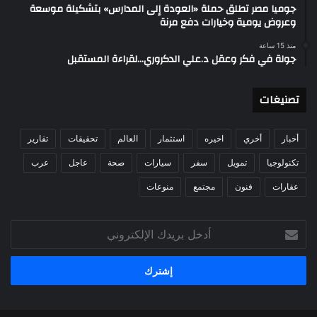
جوميا مصر تطلق حملة «العودة إلى المدارس» بتشكيلة موسعة
وعروض يومية وخيارات دفع مرنة
منذ 15 ساعة
جولة في فكر وعقل د.علي الدكروري…لقراءة المستقبل
تصنيغات
أخبار
أخري
اخيره
استثمار
العالم
تحقيقات
تقارير
تكنولوجيا
تمويل
سفر
سيارات
صحة
عاجل
عرب
عقارات
فنون
مجتمع
منوعات
أدخل
بريدك
الإلكتروني