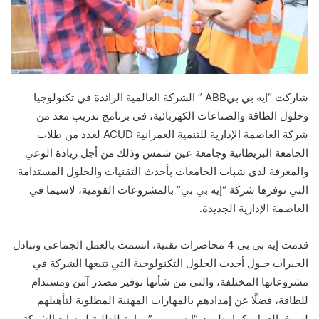
شاركت “إيه بي بيABB ” الشركة العالمية الرائدة في تكنولوجيا
وحلول الطاقة والصناعات الكهربائية، في برنامج تدريب معد من
شركة العاصمة الإدارية للتنمية العمرانية ACUD لعدد من طلاب
الجامعة البريطانية وجامعة عين شمس وذلك من أجل زيادة الوعي
والمعرفة لدى شباب الجامعات بأحدث التقنيات والحلول المستدامة
التي توفرها شركة “إيه بي بي” بالمشروعات القومية، لاسيما في
العاصمة الإدارية الجديدة.
قدمت إيه بي بي 4 محاضرات تقنية، اتسمت بالعمل الجماعي وتبادل
الخبرات حـول أحدث الحلول التكنولوجية التي تتبعها الشركة في
مشروعاتها المختلفة، والتي من شأنها توفير مصدر آمن ومستدام
للطاقة، فضلًا عن إمدادهم بالمهارات المهنية المطلوبة لتأهيلهم
لسوق العمل. كما نظمت “إيه بي بي” زيارة للطلبة لمصانع الشركة