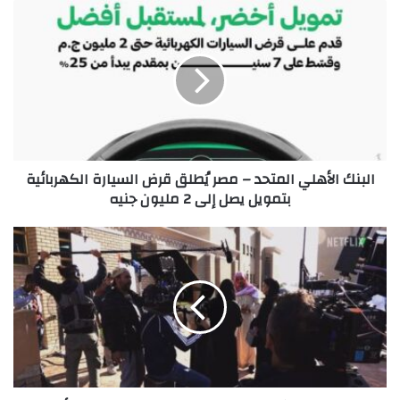
البنك
الأهلي
المتحد
–
مصر
يُطلق
قرض
السيارة
الكهربائية
البنك الأهلي المتحد – مصر يُطلق قرض السيارة الكهربائية
بتمويل
بتمويل يصل إلى 2 مليون جنيه
يصل
إلى
2
نتفليكس
مليون
و"آفاق"
جنيه
تطلقان
برنامج
تدريب
لصانعات
أفلام
صاعدات