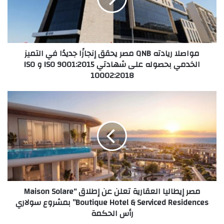
إنجازًا
جديدًا
في
التميز
مواصلا ريادته QNB مصر يحقق إنجازًا جديدًا في التميز
الخدمي
الخدمي بحصوله على شهادتي ISO 9001:2015 و ISO
بحصوله
10002:2018
على
شهادتي
ISO
مصر
9001:2015
إيطاليا
و
العقارية
ISO
تعلن
10002:2018
عن
إطلاق
“Maison
Solare
Boutique
مصر إيطاليا العقارية تعلن عن إطلاق “Maison Solare
Hotel
Boutique Hotel & Serviced Residences” بمشروع سولاري
&
رأس الحكمة
Serviced
Residences”