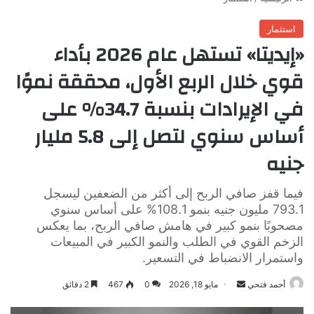
استثمار
«إيديتا» تستهل عام 2026 بأداء
قوي خلال الربع الأول، محققة نموًا
في الإيرادات بنسبة 34.7% على
أساس سنوي لتصل إلى 5.8 مليار
جنيه
فيما قفز صافي الربح إلى أكثر من الضعفين ليسجل
793.1 مليون جنيه بنمو 108.1% على أساس سنوي
مصحوبًا بنمو كبير في هامش صافي الربح، بما يعكس
الزخم القوي في الطلب والنمو الكبير في المبيعات
واستمرار الانضباط في التسعير.
أرسل
أحمد فتحي
مايو 18, 2026
0
467
2 دقائق
بريدا