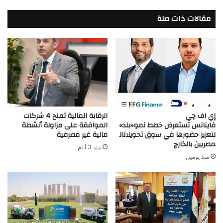
بمشروع
مقالات ذات صلة
سولاري
رأس
الحكمة
إي اف چي
الرقابة المالية تمنح 4 شركات
فاينانس تستعرض خطط نمو«بلد»
الموافقة على مزاولة أنشطة
لتعزيز حضورها في سوق تحويلاتال
مالية غير مصرفية
مصريين بالخارج
منذ 3 أيام
منذ يومين