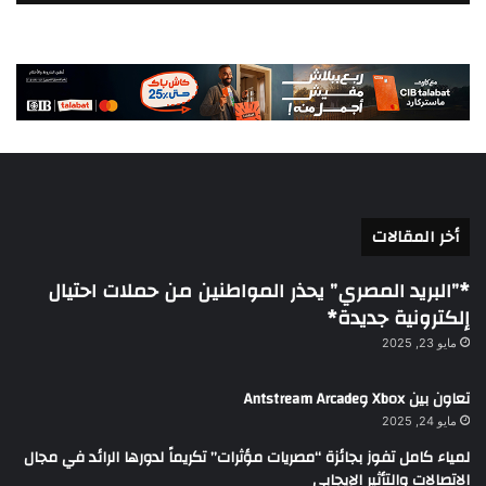
أخر المقالات
*”البريد المصري” يحذر المواطنين من حملات احتيال
إلكترونية جديدة*
مايو 23, 2025
تعاون بين Xbox وAntstream Arcade
مايو 24, 2025
لمياء كامل تفوز بجائزة “مصريات مؤثرات” تكريماً لدورها الرائد في مجال
الاتصالات والتأثير الإيجابي