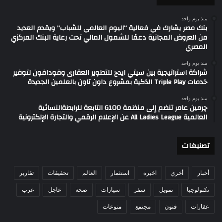
منذ يوم واحد
بنك مصر يشارك في فعالية “اليوم العالمي للشباب” ويقدم العديد
من العروض المجانية دعمًا للشمول المالي تحت رعاية البنك المركزي
المصري
منذ يوم واحد
شراكة استراتيجية بين سيتي ايدج للتطوير العقارى وفودافون لتوفير
خدمات Triple Play الذكية بمشروع داون تاون بالعلمين الجديدة
منذ يوم واحد
چرمين عامر تنضم إلى منظمة G100 التابعة للرابطةالنسائية
العالمية All Ladies League عن الإعلام الرقمي والتجارة الإلكترونية
تصنيغات
أخبار
أخري
اخيره
استثمار
العالم
تحقيقات
تقارير
تكنولوجيا
تمويل
سفر
سيارات
صحة
عاجل
عرب
عقارات
فنون
مجتمع
منوعات