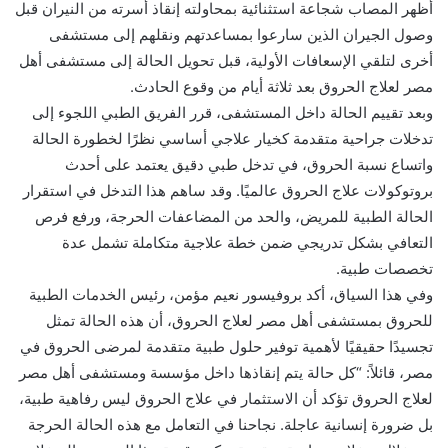
أظهر المصاب شجاعة استثنائية بمحاولته إنقاذ أسرته من النيران قبل
وصول الجيران الذين سارعوا بمساعدتهم ونقلهم إلى مستشفى
أخرى لتلقي الإسعافات الأولية، قبل تحويل الحالة إلى مستشفى أهل
مصر لعلاج الحروق بعد ثلاثة أيام من وقوع الحادث.
وبعد تقييم الحالة داخل المستشفى، قرر الفريق الطبي اللجوء إلى
تدخلات جراحية متقدمة كخيار علاجي أساسي نظرًا لخطورة الحالة
واتساع نسبة الحروق، في تدخل طبي دقيق يعتمد على أحدث
بروتوكولات علاج الحروق عالميًا. وقد ساهم هذا التدخل في استقرار
الحالة الطبية للمريض، والحد من المضاعفات الحرجة، ورفع فرص
التعافي بشكل تدريجي ضمن خطة علاجية متكاملة تشمل عدة
تخصصات طبية.
وفي هذا السياق، أكد بروفيسور نعيم مؤمن، رئيس الخدمات الطبية
للحروق بمستشفى أهل مصر لعلاج الحروق، أن هذه الحالة تمثل
تجسيدًا حقيقيًا لأهمية توفير حلول طبية متقدمة لمرضى الحروق في
مصر، قائلاً: “كل حالة يتم إنقاذها داخل مؤسسة ومستشفى أهل مصر
لعلاج الحروق تؤكد أن الاستثمار في علاج الحروق ليس رفاهية طبية،
بل ضرورة إنسانية عاجلة. نجاحنا في التعامل مع هذه الحالة الحرجة