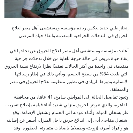
إنجاز طبي جديد يعكس ريادة مؤسسة ومستشفى أهل مصر لعلاج
الحروق في التدخلات الجراحية المتقدمة وإنقاذ حياة المرضى
أعلنت مؤسسة ومستشفى أهل مصر لعلاج الحروق عن نجاحها في
إنقاذ حياة مريض في حالة حرجة للغاية من خلال تدخلات جراحية
متقدمة، في واحدة من أكثر الحالات تعقيدًا نظرًا لارتفاع نسبة الحروق
التي بلغت 84% من سطح الجسم، ويأتي ذلك في إطار رسالتها
الإنسانية ودورها الريادي في تطوير منظومة علاج الحروق في مصر
والمنطقة.
وتعود تفاصيل الحالة إلى المواطن سامح، 41 عامًا، من محافظة
القاهرة، والذي تعرض لحريق منزلي شديد أثناء قيامه بإصلاح تسريب
غاز بسخان المياه. وأثناء عودته إلى الحمام وتشغيل الإضاءة، وقع
اشتعال مفاجئ أدى إلى اندلاع حريق داخل المنزل، أسفر عن إصابته
هو وأفراد أسرته (زوجته وطفلاه) بإصابات متفاوتة الخطورة. وقد