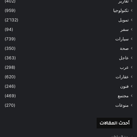
تقارير
(402)
تكنولوجيا
(959)
تمويل
(2٬132)
سفر
(94)
سيارات
(739)
صحة
(350)
عاجل
(363)
عرب
(298)
عقارات
(620)
فنون
(246)
مجتمع
(469)
منوعات
(270)
أحدث المقالات
منذ 9 ساعات