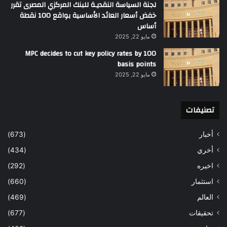
لجنة السياسة النقديـة للبنك المركزي المصرى تقرر
خفض أسعار العائد الأساسية بواقع 100 نقطة
أساس
مايو 22, 2025
MPC decides to cut key policy rates by 100
basis points
مايو 22, 2025
تصنيفات
أخبار
(673)
أخري
(434)
اخيره
(292)
استثمار
(660)
العالم
(469)
تحقيقات
(677)