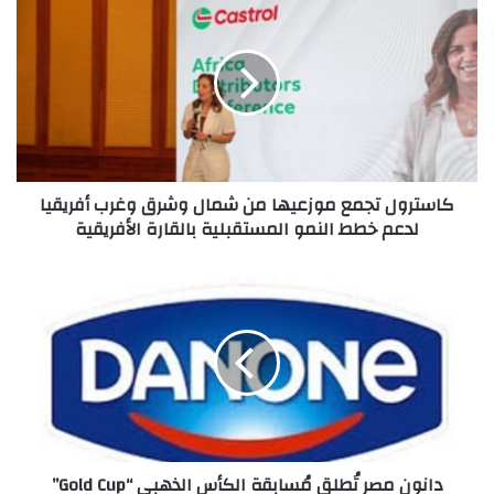
تجمع
موزعيها
من
شمال
وشرق
وغرب
أفريقيا
لدعم
كاسترول تجمع موزعيها من شمال وشرق وغرب أفريقيا
خطط
لدعم خطط النمو المستقبلية بالقارة الأفريقية
النمو
المستقبلية
بالقارة
دانون
الأفريقية
مصر
تُطلق
مُسابقة
الكأس
الذهبي
“Gold
Cup”
دانون مصر تُطلق مُسابقة الكأس الذهبي “Gold Cup”