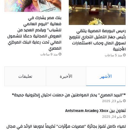
بنك مصر يشارك في
فعالية “اليوم العالمي
للشباب” ويقدم العديد من
رءيس البورصة المصرية يلتقي
العروض المجانية دعمًا للشمول
رئيس جهاز التمثيل التجاري للترويج
المالي تحت رعاية البنك المركزي
لسوق المال وجذب الاستثمارات
المصري
الأجنبية
منذ 9 ساعات
منذ 5 ساعات
الأشهر
الأخيرة
تعليقات
*”البريد المصري” يحذر المواطنين من حملات احتيال إلكترونية جديدة*
مايو 23, 2025
تعاون بين Xbox وAntstream Arcade
مايو 24, 2025
لمياء كامل تفوز بجائزة “مصريات مؤثرات” تكريماً لدورها الرائد في مجال