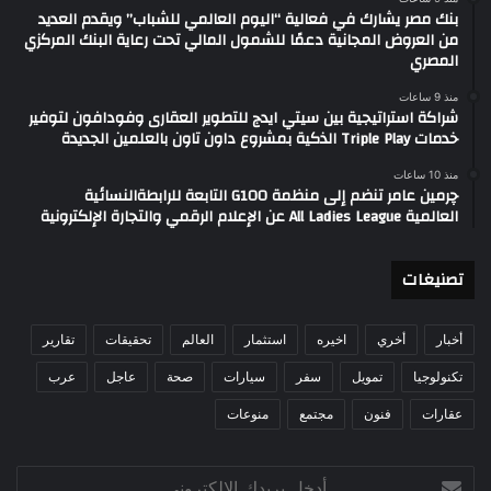
بنك مصر يشارك في فعالية “اليوم العالمي للشباب” ويقدم العديد
من العروض المجانية دعمًا للشمول المالي تحت رعاية البنك المركزي
المصري
منذ 9 ساعات
شراكة استراتيجية بين سيتي ايدج للتطوير العقارى وفودافون لتوفير
خدمات Triple Play الذكية بمشروع داون تاون بالعلمين الجديدة
منذ 10 ساعات
چرمين عامر تنضم إلى منظمة G100 التابعة للرابطةالنسائية
العالمية All Ladies League عن الإعلام الرقمي والتجارة الإلكترونية
تصنيغات
أخبار
أخري
اخيره
استثمار
العالم
تحقيقات
تقارير
تكنولوجيا
تمويل
سفر
سيارات
صحة
عاجل
عرب
عقارات
فنون
مجتمع
منوعات
أدخل