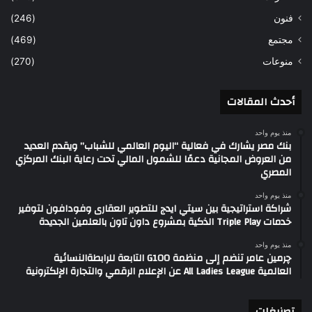
فنون
(246)
مجتمع
(469)
منوعات
(270)
أحدث المقالات
منذ يوم واحد
بنك مصر يشارك في فعالية “اليوم العالمي للشباب” ويقدم العديد
من العروض المجانية دعمًا للشمول المالي تحت رعاية البنك المركزي
المصري
منذ يوم واحد
شراكة استراتيجية بين سيتي ايدج للتطوير العقارى وفودافون لتوفير
خدمات Triple Play الذكية بمشروع داون تاون بالعلمين الجديدة
منذ يوم واحد
چرمين عامر تنضم إلى منظمة G100 التابعة للرابطةالنسائية
العالمية All Ladies League عن الإعلام الرقمي والتجارة الإلكترونية
تصنيغات