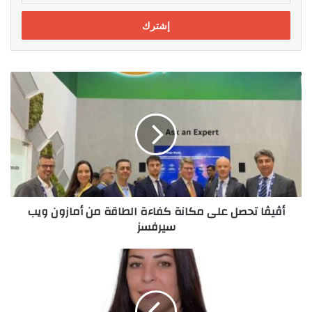
الإلكتروني
أڤيڤا
تحصل
على
مكانة
كفاءة
الطاقة
من
أمازون
ويب
أڤيڤا تحصل على مكانة كفاءة الطاقة من أمازون ويب
سيرفسز
سيرفسز
هيرميس
تنجح
في
إتمام