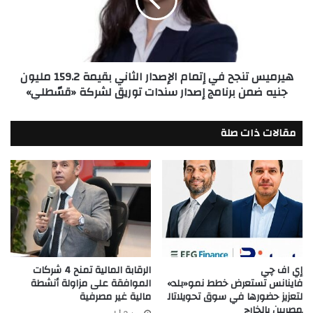
الإصدار
الثاني
بقيمة
159.2
مليون
هيرميس تنجح في إتمام الإصدار الثاني بقيمة 159.2 مليون
جنيه
جنيه ضمن برنامج إصدار سندات توريق لشركة «قسّطلي»
ضمن
برنامج
إصدار
مقالات ذات صلة
سندات
توريق
لشركة
«قسّطلي»
إي اف چي
الرقابة المالية تمنح 4 شركات
فاينانس تستعرض خطط نمو«بلد»
الموافقة على مزاولة أنشطة
لتعزيز حضورها في سوق تحويلاتال
مالية غير مصرفية
مصريين بالخارج