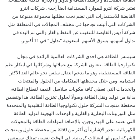
تعتبر شركة انترو للموارد المستدامة ايضاً إحدى شركات انترو
القابضة للاستثمارات التي تضم تحت مظلتها مجموعة متنوعة من
الشركات التي أثبتت نجاحها في مختلف المجالات في المنطقة مثل
شركة أديس القابضة للتنقيب عن النفط والغاز والتي تم البدء في
تداول أسهمها بسوق الأسهم السعودية “تداول” في 11 أكتوبر.
سيمنس للطاقة هي احدى الشركات العالمية الرائدة في مجال
تكنولوجيا الطاقة. تتعاون الشركة مع عملائها وشركائها في ابتكار نظم
الطاقة المستقبلية، وهو ما يدعم انتقال سلس نحو عالم الغد الأكثر
استدامة. ومن خلال محفظتها المتكاملة من الحلول والمنتجات
والخدمات التي تغطي كافة مكونات سلاسل القيمة لقطاع الطاقة،
بداية من توليد ونقل الطاقة وصولًا لحلول تخزين الطاقة. هذا وتتضمن
محفظة منتجات الشركة حلول تكنولوجيا الطاقة التقليدية والمتجددة
مثل التوربينات البخارية والغازية والوحدات الهجينة لتوليد الطاقة
التي تعتمد على الهيدروجين، بالإضافة لمولدات الطاقة والمحولات
الكهربائية. تجدر الإشارة أن أكثر من 50% من محفظة حلول ومنتجات
الشركة ليس لها انبعاثات كربونية. في الوقت نفسه، تمتلك سيمنس