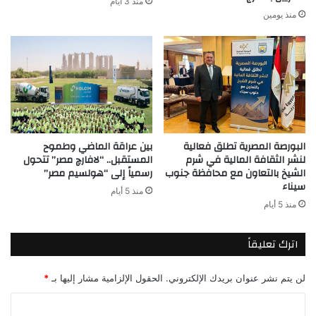
منذ 3 أيام
منذ يومين
البورصة المصرية تطلق فعالية
بين عراقة الماضي وطموح
لنشر الثقافة المالية في شرم
المستقبل.. “لافارچ مصر” تتحول
الشيخ بالتعاون مع محافظة جنوب
رسمياً إلى “هولسيم مصر”
سيناء
منذ 5 أيام
منذ 5 أيام
اترك تعليقاً
لن يتم نشر عنوان بريدك الإلكتروني.
الحقول الإلزامية مشار إليها بـ
*
ا