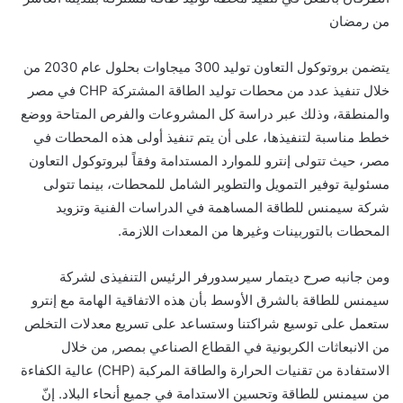
من رمضان
يتضمن بروتوكول التعاون توليد 300 ميجاوات بحلول عام 2030 من
خلال تنفيذ عدد من محطات توليد الطاقة المشتركة CHP في مصر
والمنطقة، وذلك عبر دراسة كل المشروعات والفرص المتاحة ووضع
خطط مناسبة لتنفيذها، على أن يتم تنفيذ أولى هذه المحطات في
مصر، حيث تتولى إنترو للموارد المستدامة وفقاً لبروتوكول التعاون
مسئولية توفير التمويل والتطوير الشامل للمحطات، بينما تتولى
شركة سيمنس للطاقة المساهمة في الدراسات الفنية وتزويد
المحطات بالتوربينات وغيرها من المعدات اللازمة.
ومن جانبه صرح ديتمار سيرسدورفر الرئيس التنفيذى لشركة
سيمنس للطاقة بالشرق الأوسط بأن هذه الاتفاقية الهامة مع إنترو
ستعمل على توسيع شراكتنا وستساعد على تسريع معدلات التخلص
من الانبعاثات الكربونية في القطاع الصناعي بمصر, من خلال
الاستفادة من تقنيات الحرارة والطاقة المركبة (CHP) عالية الكفاءة
من سيمنس للطاقة وتحسين الاستدامة في جميع أنحاء البلاد. إنّ