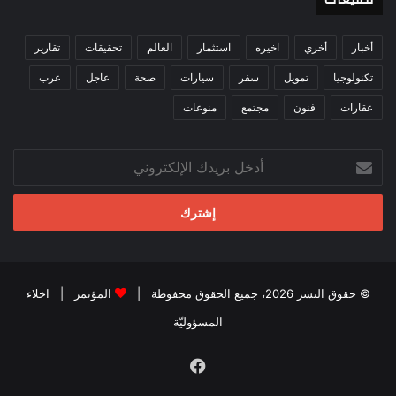
أخبار
أخري
اخيره
استثمار
العالم
تحقيقات
تقارير
تكنولوجيا
تمويل
سفر
سيارات
صحة
عاجل
عرب
عقارات
فنون
مجتمع
منوعات
أدخل
بريدك
الإلكتروني
© حقوق النشر 2026، جميع الحقوق محفوظة |
المؤتمر
|
اخلاء
المسؤوليّة
فيسبوك