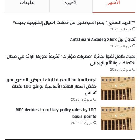
الأشهر
الأخيرة
تعليقات
*”البريد المصري” يحذر المواطنين من حملات احتيال إلكترونية جديدة*
مايو 23, 2025
تعاون بين Xbox وAntstream Arcade
مايو 24, 2025
لمياء كامل تفوز بجائزة “مصريات مؤثرات” تكريماً لدورها الرائد في مجال
الاتصالات والتأثير الإيجابي
مايو 22, 2025
لجنة السياسة النقديـة للبنك المركزي المصرى تقرر
خفض أسعار العائد الأساسية بواقع 100 نقطة
أساس
مايو 22, 2025
MPC decides to cut key policy rates by 100
basis points
مايو 22, 2025