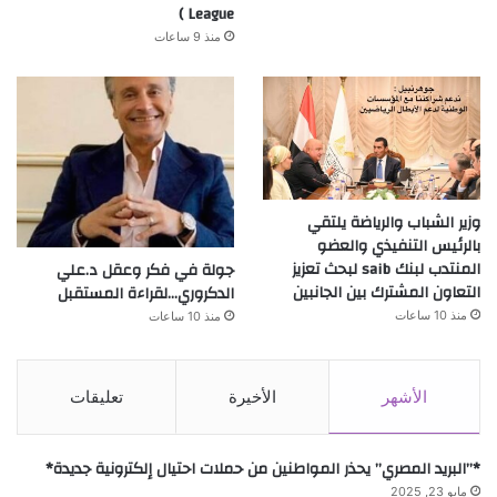
League )
منذ 9 ساعات
وزير الشباب والرياضة يلتقي
بالرئيس التنفيذي والعضو
المنتدب لبنك saib لبحث تعزيز
جولة في فكر وعقل د.علي
التعاون المشترك بين الجانبين
الدكروري…لقراءة المستقبل
منذ 10 ساعات
منذ 10 ساعات
الأشهر
الأخيرة
تعليقات
*”البريد المصري” يحذر المواطنين من حملات احتيال إلكترونية جديدة*
مايو 23, 2025