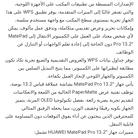
الإصدارات المبسطة من تطبيقات المكتب على الأجهزة اللوحية،
والتي تفتقر غالبًا إلى الميزات المتقدمة، يوفر تطبيق WPS على هذا
الجهاز تجربة بمستوى سطح المكتب مع واجهة مستخدم سلسة،
وإمكانات تحرير وعرض تقديمي متكاملة، وتدفق عمل مألوف. يمكن
لأي شخص معتاد على العمل على الكمبيوتر الانتقال إلى MatePad
Pro 13.2″ دون الحاجة إلى إعادة تعلم الواجهات أو التنازل عن
الوظائف.
توفر جداول بيانات WPS والعروض التقديمية والصيغ تجربة تكاد تكون
مطابقة لنظيراتها على الكمبيوتر، مما يتيح التبديل السلس بين
الكمبيوتر والجهاز اللوحي لإنجاز العمل بكفاءة.
يأتي جهاز MatePad Pro 13.2″ بشاشة عملاقة قياس 13.2 بوصة،
توظف تقنية عرض PaperMatte الخالية من اللمعة والانعكاسات
لتقديم تجربة بصرية رائعة. بفضل تكنولوجيا OLED المرنة، يتميز
الجهاز بكونه رقيقًا وخفيف الوزن، مما يجعله الرفيق المثالي
للمحترفين الذين يبحثون عن أداء يفوق التوقعات دون المساومة على
قابلية التنقل.
مميزات جهاز HUAWEI MatePad Pro 13.2″ تشمل: