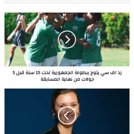
زد
اف
سي
يتوج
ببطولة
الجمهورية
تحت
15
سنة
زد اف سي يتوج ببطولة الجمهورية تحت 15 سنة قبل 5
قبل
جولات من نهاية المسابقة
5
جولات
من
Ericsson
نهاية
highlights
المسابقة
innovation
in
connectivity
at
GITEX