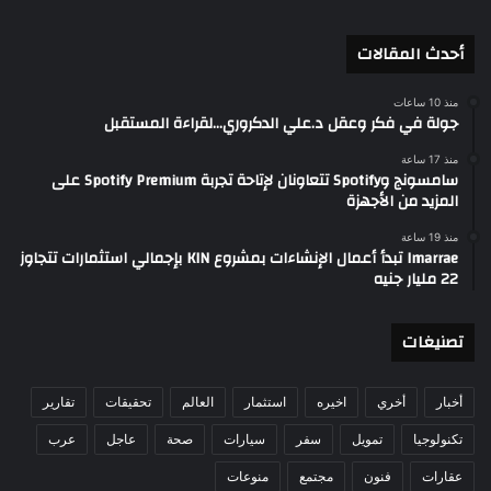
أحدث المقالات
منذ 10 ساعات
جولة في فكر وعقل د.علي الدكروري…لقراءة المستقبل
منذ 17 ساعة
سامسونج وSpotify تتعاونان لإتاحة تجربة Spotify Premium على
المزيد من الأجهزة
منذ 19 ساعة
Imarrae تبدأ أعمال الإنشاءات بمشروع KIN بإجمالي استثمارات تتجاوز
22 مليار جنيه
تصنيغات
أخبار
أخري
اخيره
استثمار
العالم
تحقيقات
تقارير
تكنولوجيا
تمويل
سفر
سيارات
صحة
عاجل
عرب
عقارات
فنون
مجتمع
منوعات