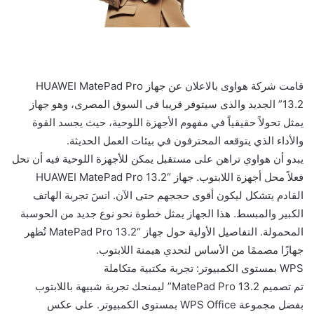
قامت شركة هواوى بالاعلان عن جهاز HUAWEI MatePad Pro
13.2” الجديد والذى سيتوفر قريبا فى السوق المصرى، وهو جهاز
يمثل تحولاً حقيقياً في مفهوم الأجهزة اللوحية، حيث يجسد القوة
والأداء الذي يتوقعه المحترفون في بيئات العمل الحديثة.
يبدو أن هواوي تراهن على مستقبل يمكن للأجهزة اللوحية فيه أن تحل
فعلاً محل أجهزة اللابتوب. جهاز “HUAWEI MatePad Pro 13.2
القادم يتشكل ليكون أقوى حججهم حتى الآن. انسَ تجربة الهاتف
الكبير والمبسط. هذا الجهاز يمثل خطوة نحو نوع جديد من الحوسبة
المحمولة. التفاصيل الأولية حول جهاز “MatePad Pro 13.2 تُظهر
جهازًا مصممًا من الأساس لتحدي هيمنة اللابتوب.
WPS بمستوى الكمبيوتر: تجربة مكتبية متكاملة
تم تصميم MatePad Pro 13.2” ليمنحك تجربة شبيهة باللابتوب
بفضل مجموعة WPS Office بمستوى الكمبيوتر. على عكس