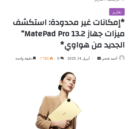
تقارير
*إمكانات غير محدودة: استكشف
ميزات جهاز MatePad Pro 13.2”
الجديد من هواوي*
أرسل
أحمد فتحي
أبريل 14, 2025
0
1٬182
دقيقة واحدة
بريدا
إلكترونيا