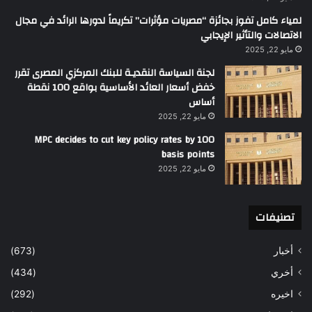
لمياء كامل تفوز بجائزة “مصريات مؤثرات” تكريماً لدورها الرائد في مجال
الاتصالات والتأثير الإيجابي
مايو 22, 2025
لجنة السياسة النقديـة للبنك المركزي المصرى تقرر
خفض أسعار العائد الأساسية بواقع 100 نقطة
أساس
مايو 22, 2025
MPC decides to cut key policy rates by 100
basis points
مايو 22, 2025
تصنيفات
أخبار
(673)
أخري
(434)
اخيره
(292)