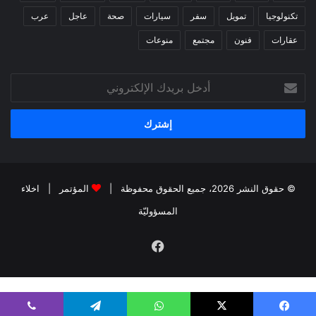
تكنولوجيا
تمويل
سفر
سيارات
صحة
عاجل
عرب
عقارات
فنون
مجتمع
منوعات
أدخل
بريدك
الإلكتروني
© حقوق النشر 2026، جميع الحقوق محفوظة |
المؤتمر
|
اخلاء
المسؤوليّة
فيسبوك
kiralık bahis siteleri