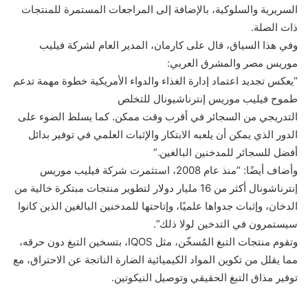
السريرية والسلوكية، بالإضافة إلى المراجعات المستمرة للمنتجات
ذات الصلة.
وفي هذا السياق، قال على كارمان، المدير العام لشركة فيليب
موريس مصر والمشرق العربي:
“يعكس تجديد اعتماد إدارة الغذاء والدواء الأمريكية خطوة مهمة تدعم
طموح فيليب موريس إنترناشيونال للتخلص
التدريجي من السجائر في أقرب وقت ممكن. كما يسلط الضوء على
الدور الذي يمكن أن يلعبه الابتكار والإثبات العلمي في توفير بدائل
أفضل للسجائر للمدخنين البالغين.”
وأضاف أيضًا: “منذ عام 2008، استثمرت شركة فيليب موريس
إنترناشونال أكثر من 16 مليار دولار لتطوير منتجات مبتكرة خالية من
الدخان، وإثبات جدواها علميًا، وإتاحتها للمدخنين البالغين الذين كانوا
سيستمرون في التدخين لولا ذلك”.
وتقوم منتجات التبغ المُسخّن، مثل IQOS، بتسخين التبغ دون حرقه،
مما يقلل من تكوين المواد الكيميائية الضارة الناتجة عن الاحتراق، مع
توفير مذاق التبغ الحقيقي وتوصيل النيكوتين.