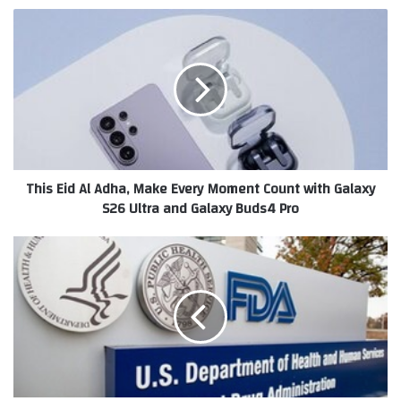
This
Eid
Al
Adha,
Make
Every
Moment
Count
with
This Eid Al Adha, Make Every Moment Count with Galaxy
Galaxy
S26 Ultra and Galaxy Buds4 Pro
S26
Ultra
and
IQOS
Galaxy
reauthorized
Buds4
by
Pro
the
U.S.
Food
and
Drug
Administration