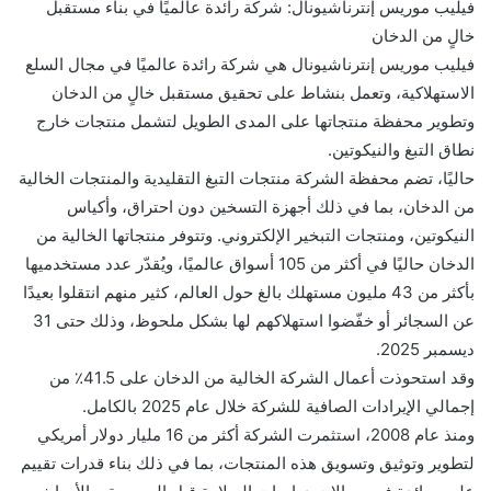
فيليب موريس إنترناشيونال: شركة رائدة عالميًا في بناء مستقبل
خالٍ من الدخان
فيليب موريس إنترناشيونال هي شركة رائدة عالميًا في مجال السلع
الاستهلاكية، وتعمل بنشاط على تحقيق مستقبل خالٍ من الدخان
وتطوير محفظة منتجاتها على المدى الطويل لتشمل منتجات خارج
نطاق التبغ والنيكوتين.
حاليًا، تضم محفظة الشركة منتجات التبغ التقليدية والمنتجات الخالية
من الدخان، بما في ذلك أجهزة التسخين دون احتراق، وأكياس
النيكوتين، ومنتجات التبخير الإلكتروني. وتتوفر منتجاتها الخالية من
الدخان حاليًا في أكثر من 105 أسواق عالميًا، ويُقدّر عدد مستخدميها
بأكثر من 43 مليون مستهلك بالغ حول العالم، كثير منهم انتقلوا بعيدًا
عن السجائر أو خفّضوا استهلاكهم لها بشكل ملحوظ، وذلك حتى 31
ديسمبر 2025.
وقد استحوذت أعمال الشركة الخالية من الدخان على 41.5٪ من
إجمالي الإيرادات الصافية للشركة خلال عام 2025 بالكامل.
ومنذ عام 2008، استثمرت الشركة أكثر من 16 مليار دولار أمريكي
لتطوير وتوثيق وتسويق هذه المنتجات، بما في ذلك بناء قدرات تقييم