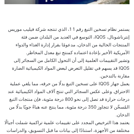
يستمر نظام تسخين التبغ رقم 1 1، الذي تنتجه شركة فيليب موريس
إنترناشونال، IQOS، التوسع في العديد من البلدان ضمن فئة
المنتجات الخالية من الدخان، مدعومًا بقرار إدارة الغذاء والدواء
الأمريكية الأخير بإعادة اعتماده كمنتج تبغ معدل المخاطر.
وتشير التقييمات العلمية إلى أن التحول الكامل من السجائر إلى
IQOS قد يسهم في تقليل التعرض لبعض المواد الكيميائية الضارة
مقارنة بالتدخين.
يعمل جهاز IQOS على تسخين التبغ بدلًا من حرقه، مما يلغي عملية
الاحتراق. وعلى عكس السجائر التي تنتج آلاف المواد الكيميائية عند
درجات حرارة قد تصل إلى نحو 800 درجة مئوية، فإن منتجات التبغ
المُسخّن لا تتجاوز 350 درجة مئوية، مما ينتج عنه هباءً جويًا بدلًا من
الدخان.
يعتمد هذا الترخيص المجدد على تقييمات علمية تراكمية شملت أجيالًا
مختلفة من الأجهزة، استنادًا إلى بيانات ما قبل التسويق، والدراسات