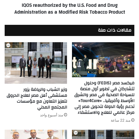
IQOS reauthorized by the U.S. Food and Drug
as
Administration as a Modified Risk Tobacco Product
a
Modified
Risk
مقالات ذات صلة
Tobacco
Product
فيكسد مصر (FEDIS) وحلول
تتشاركان في تطوير أول منصة
وزير الشباب والرياضة يزور
للسياحة الصحية في مصر والشرق
مستشفى أهل مصر لعلاج الحروق
الأوسط وأفريقيا.. «Tour4Cure»
لتعزيز التعاون مع مؤسسات
تدعم رؤية الدولة لتحويل مصر إلى
المجتمع المدني
مركز عالمي للعلاج والاستشفاء
منذ أسبوع واحد
منذ 22 ساعة