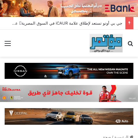
جي بي أوتو تستعد لإطلاق علامة iCAUR في السوق المصرية علامة عالمية جديدة لسيارات الطاقة الجديدة تجمع بين التكنولوجيا الذكية والتصميم الجريء وروح المغامر
بحث عن
الق
الرئيسية
/
صحة