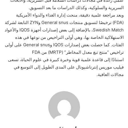
علمي رائدة في مجالات دراسات السلامة قبل السريرية، والأبحاث
السريرية والسلوكية، وكذلك الدراسات ما بعد التسويق.
وبعد مراجعة علمية دقيقة، منحت إدارة الغذاء والدواء الأمريكية
(FDA) ترخيصًا لتسويق منتجات General snus وZYN التابعة لشركة
Swedish Match، بالإضافة إلى بعض إصدارات أجهزة IQOS والأعواد
الاستهلاكية الخاصة بها، وهي أولى التراخيص من نوعها في هذه
الفئات. كما حصلت بعض إصدارات IQOS وGeneral snus على أولى
تراخيص “منتج تبغ معدل المخاطر” (MRTP) من FDA
استنادًا إلى قاعدة علمية قوية وخبرة كبيرة في علوم الحياة، تسعى
فيليب موريس إنترناشيونال على المدى الطويل إلى التوسع في
مجالات العافية.