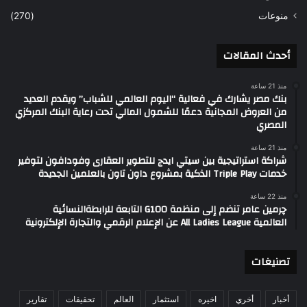
منوعات
(270)
أحدث المقالات
منذ 21 ساعة
بنك مصر يشارك في فعالية “اليوم العالمي للشباب” ويقدم العديد
من العروض المجانية دعمًا للشمول المالي تحت رعاية البنك المركزي
المصري
منذ 21 ساعة
شراكة استراتيجية بين سيتي ايدج للتطوير العقارى وفودافون لتوفير
خدمات Triple Play الذكية بمشروع داون تاون بالعلمين الجديدة
منذ 22 ساعة
چرمين عامر تنضم إلى منظمة G100 التابعة للرابطةالنسائية
العالمية All Ladies League عن الإعلام الرقمي والتجارة الإلكترونية
تصنيغات
أخبار
أخري
اخيره
استثمار
العالم
تحقيقات
تقارير