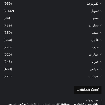
تكنولوجيا
(959)
تمويل
(2٬132)
سفر
(94)
سيارات
(739)
صحة
(350)
عاجل
(364)
عرب
(298)
عقارات
(620)
فنون
(246)
مجتمع
(469)
منوعات
(270)
أحدث المقالات
منذ يوم واحد
بنك مصر يشارك في فعالية “اليوم العالمي للشباب” ويقدم العديد