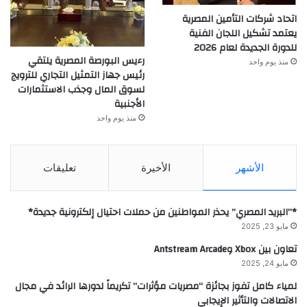
اتحاد شركات التأمين المصرية
يعتمد تشكيل اللجان الفنية
للدورة الجديدة لعام 2026
رءيس البورصة المصرية يلتقي
منذ يوم واحد
رئيس جهاز التمثيل التجاري للترويج
لسوق المال وجذب الاستثمارات
الأجنبية
منذ يوم واحد
الأشهر
الأخيرة
تعليقات
*”البريد المصري” يحذر المواطنين من حملات احتيال إلكترونية جديدة*
مايو 23, 2025
تعاون بين Xbox وAntstream Arcade
مايو 24, 2025
لمياء كامل تفوز بجائزة “مصريات مؤثرات” تكريماً لدورها الرائد في مجال
الاتصالات والتأثير الإيجابي