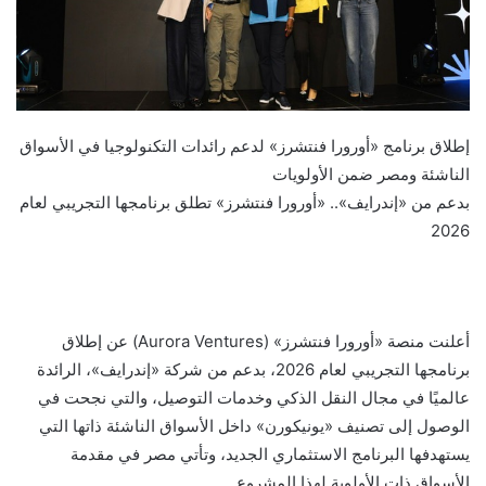
إطلاق برنامج «أورورا فنتشرز» لدعم رائدات التكنولوجيا في الأسواق
الناشئة ومصر ضمن الأولويات
بدعم من «إندرايف».. «أورورا فنتشرز» تطلق برنامجها التجريبي لعام
2026
أعلنت منصة «أورورا فنتشرز» (Aurora Ventures) عن إطلاق
برنامجها التجريبي لعام 2026، بدعم من شركة «إندرايف»، الرائدة
عالميًا في مجال النقل الذكي وخدمات التوصيل، والتي نجحت في
الوصول إلى تصنيف «يونيكورن» داخل الأسواق الناشئة ذاتها التي
يستهدفها البرنامج الاستثماري الجديد، وتأتي مصر في مقدمة
الأسواق ذات الأولوية لهذا المشروع.