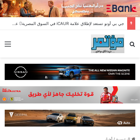
جي بي أوتو تستعد لإطلاق علامة iCAUR في السوق المصرية علامة عالمية جديدة لسيارات الطاقة الجديدة تجمع بين التكنولوجيا الذكية والتصميم الجريء وروح المغامر
بحث عن
الق
الرئيسية
/
أخبار