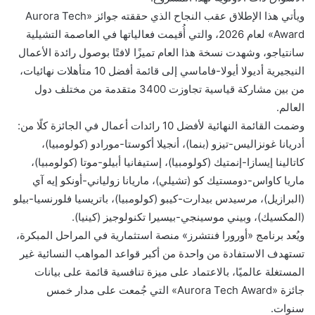
ويأتي هذا الإطلاق عقب النجاح الذي حققته جوائز «Aurora Tech
Award» لعام 2026، والتي أُقيمت فعالياتها في العاصمة التشيلية
سانتياجو، وشهدت نسخة هذا العام تميزًا لافتًا بوصول رائدة الأعمال
النيجيرية أديولا أيولا-فاماسي إلى قائمة أفضل 10 متأهلات نهائيات،
من بين مشاركة قياسية تجاوزت 3400 متقدمة من مختلف دول
العالم.
وضمت القائمة النهائية لأفضل 10 رائدات أعمال في الجائزة كلًا من:
أدريانا غونزاليس-تيزو (بنما)، أنجيلا أكوستا-مورادو (كولومبيا)،
كاتالينا إيسازا-إنمتيك (كولومبيا)، إستيفانيا أبيلو-موتا (كولومبيا)،
ماريا كاواس-دومستيك كو (تشيلي)، ماريانا زولياني-أونكو إيه آي
(البرازيل)، مرسيدس بيدارت-كيبو (كولومبيا)، باتريسيا فلورنسيا-بيلو
(المكسيك)، وبيني موسينجي-بيسيرا تكنولوجيز (كينيا).
ويُعد برنامج «أورورا فنتشرز» منصة استثمارية في المراحل المبكرة،
تستهدف الاستفادة من واحدة من أكبر قواعد المواهب النسائية غير
المستغلة عالميًا، بالاعتماد على ميزة تنافسية قائمة على بيانات
جائزة «Aurora Tech Award» التي جُمعت على مدار خمس
سنوات.