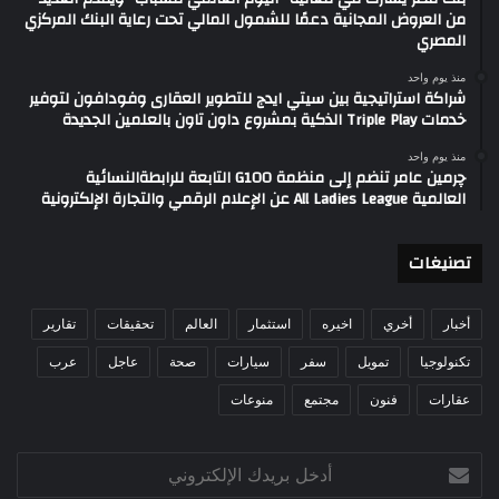
من العروض المجانية دعمًا للشمول المالي تحت رعاية البنك المركزي
المصري
منذ يوم واحد
شراكة استراتيجية بين سيتي ايدج للتطوير العقارى وفودافون لتوفير
خدمات Triple Play الذكية بمشروع داون تاون بالعلمين الجديدة
منذ يوم واحد
چرمين عامر تنضم إلى منظمة G100 التابعة للرابطةالنسائية
العالمية All Ladies League عن الإعلام الرقمي والتجارة الإلكترونية
تصنيغات
أخبار
أخري
اخيره
استثمار
العالم
تحقيقات
تقارير
تكنولوجيا
تمويل
سفر
سيارات
صحة
عاجل
عرب
عقارات
فنون
مجتمع
منوعات
أدخل
بريدك