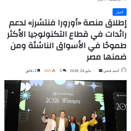
أخبار
إطلاق منصة «أورورا فنتشرز» لدعم
رائدات في قطاع التكنولوجيا الأكثر
طموحًا في الأسواق الناشئة ومن
ضمنها مصر
أرسل
أحمد فتحي
مايو 24, 2026
0
846
2 دقائق
بريدا
إلكترونيا