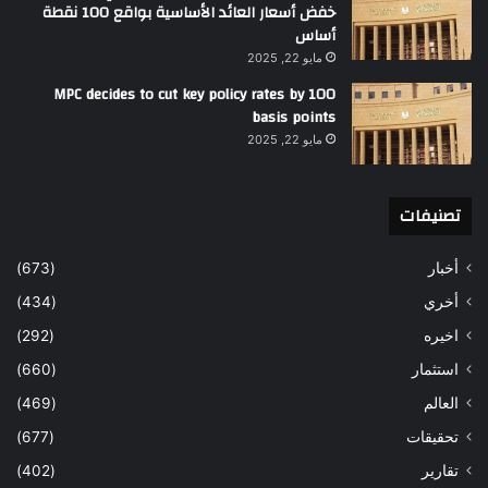
خفض أسعار العائد الأساسية بواقع 100 نقطة
أساس
مايو 22, 2025
MPC decides to cut key policy rates by 100
basis points
مايو 22, 2025
تصنيفات
أخبار
(673)
أخري
(434)
اخيره
(292)
استثمار
(660)
العالم
(469)
تحقيقات
(677)
تقارير
(402)