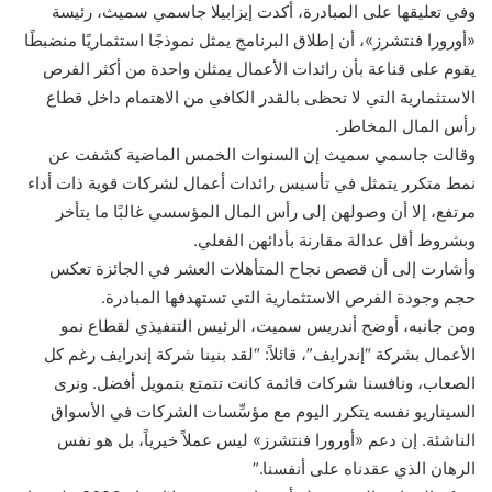
وفي تعليقها على المبادرة، أكدت إيزابيلا جاسمي سميث، رئيسة
«أورورا فنتشرز»، أن إطلاق البرنامج يمثل نموذجًا استثماريًا منضبطًا
يقوم على قناعة بأن رائدات الأعمال يمثلن واحدة من أكثر الفرص
الاستثمارية التي لا تحظى بالقدر الكافي من الاهتمام داخل قطاع
رأس المال المخاطر.
وقالت جاسمي سميث إن السنوات الخمس الماضية كشفت عن
نمط متكرر يتمثل في تأسيس رائدات أعمال لشركات قوية ذات أداء
مرتفع، إلا أن وصولهن إلى رأس المال المؤسسي غالبًا ما يتأخر
وبشروط أقل عدالة مقارنة بأدائهن الفعلي.
وأشارت إلى أن قصص نجاح المتأهلات العشر في الجائزة تعكس
حجم وجودة الفرص الاستثمارية التي تستهدفها المبادرة.
ومن جانبه، أوضح أندريس سميت، الرئيس التنفيذي لقطاع نمو
الأعمال بشركة “إندرايف”، قائلاً: “لقد بنينا شركة إندرايف رغم كل
الصعاب، ونافسنا شركات قائمة كانت تتمتع بتمويل أفضل. ونرى
السيناريو نفسه يتكرر اليوم مع مؤسِّسات الشركات في الأسواق
الناشئة. إن دعم «أورورا فنتشرز» ليس عملاً خيرياً، بل هو نفس
الرهان الذي عقدناه على أنفسنا.”