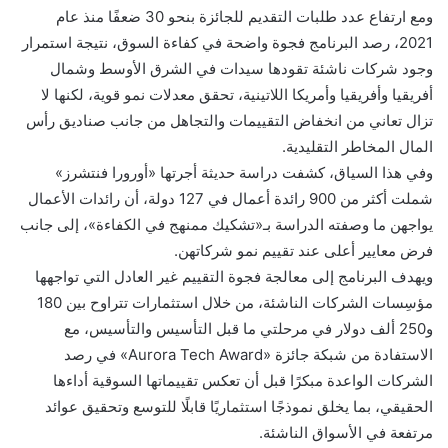
ومع ارتفاع عدد طلبات التقديم للجائزة بنحو 30 ضعفًا منذ عام
2021، رصد البرنامج فجوة واضحة في كفاءة السوق، نتيجة استمرار
وجود شركات ناشئة تقودها سيدات في الشرق الأوسط وشمال
أفريقيا وأفريقيا وأمريكا اللاتينية، تحقق معدلات نمو قوية، لكنها لا
تزال تعاني من انخفاض التقييمات والتجاهل من جانب صناديق رأس
المال المخاطر التقليدية.
وفي هذا السياق، كشفت دراسة حديثة أجرتها «أورورا فنتشرز»
شملت أكثر من 900 رائدة أعمال في 127 دولة، أن رائدات الأعمال
يواجهن ما وصفته الدراسة بـ«تشكيك ممنهج في الكفاءة»، إلى جانب
فرض معايير أعلى عند تقييم نمو شركاتهن.
ويهدف البرنامج إلى معالجة فجوة التقييم غير العادل التي تواجهها
مؤسِسات الشركات الناشئة، من خلال استثمارات تتراوح بين 180
و250 ألف دولار في مرحلتي ما قبل التأسيس والتأسيس، مع
الاستفادة من شبكة جائزة «Aurora Tech Award» في رصد
الشركات الواعدة مبكرًا قبل أن تعكس تقييماتها السوقية أداءها
الحقيقي، بما يخلق نموذجًا استثماريًا قابلًا للتوسع وتحقيق عوائد
مرتفعة في الأسواق الناشئة.