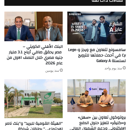
مقالات ذات صلة
البنك الأهلي الكويتي –
سامسونج تتعاون مع ويجز وLege-
مصر يحقق صافي أرباح 3.1 مليار
Cy في أحدث حملاتها للترويج
جنيه مصري خلال النصف الاول من
لسلسلة Galaxy A
عام 2026
منذ يوم واحد
منذ يومين
بروتوكول تعاون بين «سهل»
و«كليڤر» لتعزيز حلول الدفع
“الهيئة القومية للبريد” و”بنك ناصر
الإلكتروني ودعم الشمول المالي
الاجتماعي” يطلقان شراكة