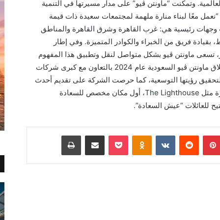
 العالمية. وتمكنت “ماونتن ڤيو” على مدار مسيرتها في التنمية
 وفي إطار مهمتها “نعمل معًا لبناء منارة ملهمة لمجتمعات سعيدة ذات قيمة
مميزًا، في ثلاث وجهات رئيسية هي: غرب القاهرة وشرق القاهرة والمناطق
 بقيادة فريق من الخبراء والكوادر المتميزة. وفي إطار
ار، تسعى ماونتن ڤيو بشكل متواصل لنقل وتطبيق هذا المفهوم
خارج حدود السوق المصري، ومن ثم قامت بإطلاق ماونتن ڤيو السعودية عام 2024 بالتعاون مع كبرى شركات
 لتحقيق رؤيتها التوسعية، كما حرصت الشركة على تقديم أحدث
تصميمات الهندسة المعمارية والمفاهيم المبتكرة مثل The Lighthouse، أول مكان مخصص للسعادة
يح للعائلات “عيش السعادة”.
بينتيريست
Odnoklassniki
‫Pocket
مشاركة عبر البريد
طباعة