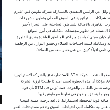
ائل عز، الرئيس التنفيذي بالمشاركة بشركة ماونتن ڤيو: “تلتزم
 عقد شراكات استراتيجية في السوق المحلي وتطوير مشروعات
ب القاهرة، بالإضافة للمناطق الساحلية على البحر الأحمر
 المتمثلة في تطوير مجتمعات متكاملة في أبرز المواقع
ار كيان سيتي كواحدة من أكثر المناطق الواعدة بشرق القاهرة
 ومتكاملة لتلبية احتياجات العملاء وتحقيق التوازن بين الرفاهية
لقى اقبالًا كبيرًا من شريحة واسعة من العملاء”.
من جانبه، قال السيد/ عبد الرحمن الجوهري، العضو المنتدب لشركة STM للاستثمار، نعتز بالشراكة الاستراتيجية
مع ماونتن ڤيو في تطوير مشروع Grand Valleys، مؤكدًا أن هذه الخطوة تُجسد امتدادًا طبيعيًا لرؤية الشركة
الطموحة في الاستثمار في مشروعات عقارية نوعية تتميز بالتكامل والجودة، حيث نُؤمن في STM بأن قوة
وهو ما يتحقق بوضوح في تعاوننا مع ماونتن ڤيو”.
Grand Val لا يُمثل فقط إضافة قوية لمحفظة استثماراتنا، بل يُعد ترجمة عملية لنهجنا
ت عمرانية متكاملة تُلبي احتياجات السوق وتدعم مستهدفات النمو