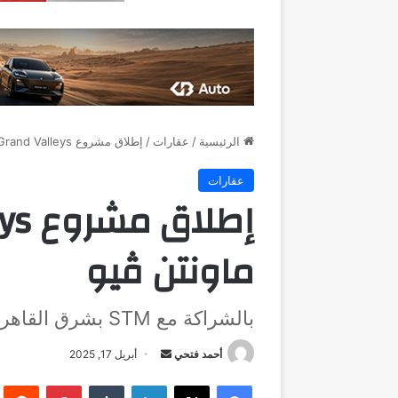
الرئيسية
/
عقارات
/
إطلاق مشروع Grand Valleys من ماونتن ڤيو
عقارات
ماونتن ڤيو
بالشراكة مع STM بشرق القاهرة في كيان سيتي والتسليم خلال سنة
أرسل
أحمد فتحي
أبريل 17, 2025
بريدا
فيسبوك
‫X
لينكدإن
بينتيريست
إلكترونيا