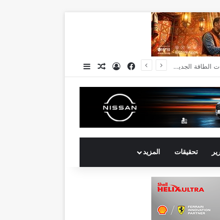
فيسبوك
تسجيل الدخول
مقال عشوائي
إضافة عمود جانبي
انكوش ارورا ضمن قائمة أقوى 100 رئيس تنفيذي في الشرق الأوسط لعام 2026 في قائمة فوربس الشرق الأوسط”
رير
تحقيقات
المزيد