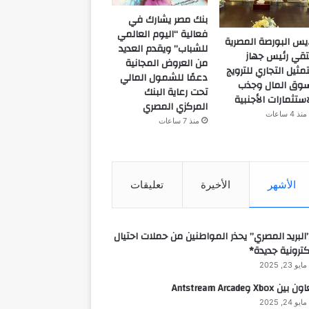
بنك مصر يشارك في
فعالية “اليوم العالمي
يس البورصة المصرية
للشباب” ويقدم العديد
تقي رئيس جهاز
من العروض المجانية
تمثيل التجاري للترويج
دعمًا للشمول المالي
وق المال وجذب
تحت رعاية البنك
استثمارات الأجنبية
المركزي المصري
منذ 4 ساعات
منذ 7 ساعات
الأشهر
الأخيرة
تعليقات
البريد المصري” يحذر المواطنين من حملات احتيال
كترونية جديدة*
مايو 23, 2025
 بين Xbox وAntstream Arcade
مايو 24, 2025