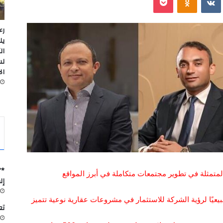
رء
يل
ال
لس
ال
*”
المتمثلة في تطوير مجتمعات متكاملة في أبرز المواقع
إل
يعيًا لرؤية الشركة للاستثمار في مشروعات عقارية نوعية تتميز
تعاون