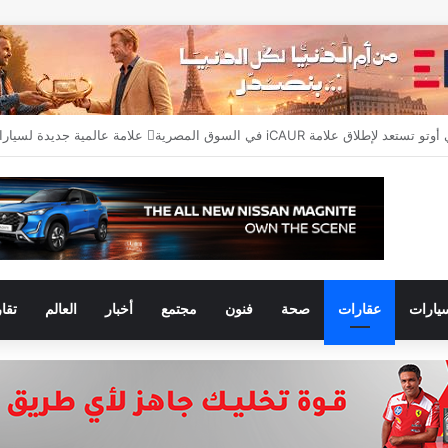
يارات
عقارات
صحة
فنون
مجتمع
أخبار
العالم
تقا