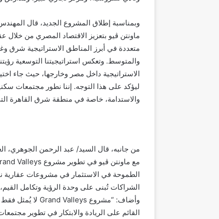
وبمناسبة إطلاق المشروع الجديد، قال المهندس و
ماونتن ڤيو بتعزيز الاقتصاد المصري من خلال
متعددة في أبرز المناطق الاستراتيجية شرق وغر
والمتوسط. وتعكس استراتيجيتنا التوسعية رؤيتنا
الاستراتيجية داخل مصر وخارجها، حيث جاء اختي
ليؤكد على هذا التوجه. إننا نطور مجتمعات سكنية
والاستدامة، خاصة في منطقة شرق القاهرة التي ت
الشراكات تُبنى على وحدة الرؤية وتكامل القيم، 
وأضاف: “مشروع leys
القائم على الريادة والابتكار في تطوير مجتمعا