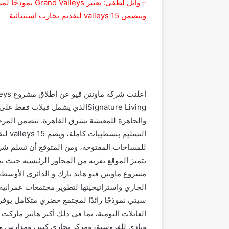
ويتضمن 15 valleys لتقديم تجارب استثنائية
والجاهزة للمعيشة بشرق القاهرة. تتضمن المرح
للمساحات المفتوحة، ومن المتوقع أن تسلم شرك
يتميز الموقع بقربه من المحاور الرئيسية حيث 
مشروع ماونتن ڤيو هايد بارك و الدائري الأوسطي
الجاري واستراتيجيتها لتطوير مجتمعات عمرانية م
سيتي نموذجًا رائدًا لمجتمع حضري متكامل يوفر
العائلات اليومية، بما في ذلك أكبر هايبر ماركت 
ونادي للفروسية، ومركز تجاري كبير، ومدارس و