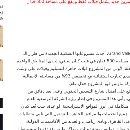
– وائل لطفي: يعتبر Grand Valleys نموذجًا لمشروع جديد يشمل فيلات فقط و يقع على مساحة 500 فدان
لم
لد
أعلنت شركة ماونتن ڤيو عن إطلاق مشروع Grand Valleys، أحدث مشروعاتها السكنية الجديدة من طراز الـ
Signature Livingالذي يشمل فيلات فقط على مساحة 500 فدان في قلب كيان سيتي، إحدى المناطق الواعدة
لة الأولى من المشروع فيلات جاهزة للتسليم وفيلات على وشك
التسليم بتشطيبات كاملة، ويضم 15 valleys لتقديم تجارب استثنائية مع تخصيص 93% من مساحته الإجمالية
ة ماونتن ڤيو المشروع خلال عام.
يقع على امتداد شارع التسعين الجنوبي وعلى بعد دقائق من
. يأتي هذا المشروع في إطار رؤية الشركة التوسعية للعام
تكاملة في أبرز المواقع الاستراتيجية الواعدة، حيث تُعد كيان
 جميع الخدمات والمرافق الجاهزة للتشغيل التي تلبي متطلبات
في القاهرة، ونادي رياضي، والعديد من الأكاديميات الدولية،
جامعات دولية، ومستشفيات ومراكز طبية وفنادق عالمية وبنوك.