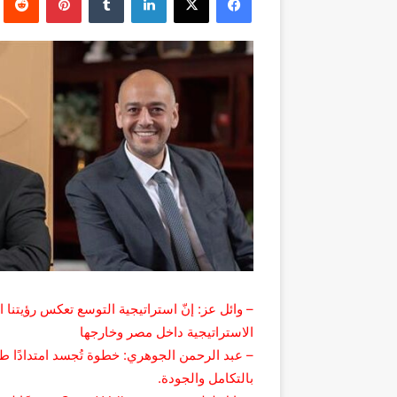
– وائل عز: إنّ استراتيجية التوسع تعكس رؤيتنا 
الاستراتيجية داخل مصر وخارجها
– عبد الرحمن الجوهري: خطوة تُجسد امتدادًا طب
بالتكامل والجودة.