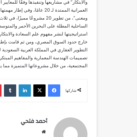
والابتكار” في مشاريعها وتنفيذها وفقًا للمعايير
العمرانية الممتدة لـ 20 عامًا،
ومعنى”، من تطوير 20 مشروعًا 
الساحلية المطلة على البحرين الأحمر والمتوسط،
استراتيجيتها لنشر مفهوم علم السعادة والابتك
التطوير العقاري في المملكة العربية السعودية
المجتمعية، من خلال مشروعاتها المتميزة مما يت
فيسبوك
‫X
لينكدإن
شاركها
أحمد فتحي
موقع