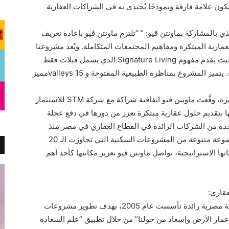
ن علامة فارقة ونموذجًا يُحتذى به في الشراكات العقارية
بالمشاركة بماونتن ڤيو: ” “تلتزم ماونتن ڤيو بإعادة تعريف
ارية المبتكرة ومفاهيم المجتمعات المتكاملة. ويُعد مشروعنا
الجديد، Grand Valleys، تجسيدًا لهذه الرؤية، حيث يقدم مفهوم Signature Living الذي يشمل فيلات فقط
بتصميمات فريدة تركز على المساحات الخضراء. يتميز المشروع بمناظره الطبيعية المفتوحة و 15 valleysمميز
وفي إطار سعيها لتقديم مشروعات عقارية متميزة، وقَّعت ماونتن ڤيو اتفاقية شراكة مع شركة STM للاستثمار
 بتقديم حلول عقارية مبتكرة تعزز من دورها في دفع عجلة
واحدة من الشركات الرائدة في القطاع العقاري في مصر منذ
تأسيسها عام 2005، حيث نجحت في تقديم مجموعة متنوعة من المشروعات السكنية التي تجاوزت الـ 20
ا الاستراتيجية، تواصل ماونتن ڤيو تعزيز مكانتها كأحد أهم
عقاري:
ماونتن ڤيو للتنمية والاستثمار العقاري هي شركة مصرية رائدة تأسست عام 2005، بهدف تطوير مشروعات
إعمار الأرض وإسعاد من حولنا” من خلال تطبيق “علم السعادة