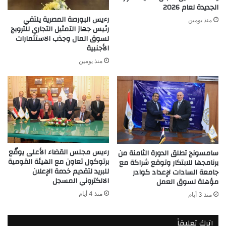
الجديدة لعام 2026
رءيس البورصة المصرية يلتقي
منذ يومين
رئيس جهاز التمثيل التجاري للترويج
لسوق المال وجذب الاستثمارات
الأجنبية
منذ يومين
رءيس مجلس القضاء الأعلى يوقّع
سامسونج تطلق الدورة الثامنة من
برتوكول تعاون مع الهيئة القومية
برنامجها للابتكار وتوقع شراكة مع
للبريد لتقديم خدمة الإعلان
جامعة السادات لإعداد كوادر
الالكتروني المسجل
مؤهلة لسوق العمل
منذ 4 أيام
منذ 3 أيام
اترك تعليقاً