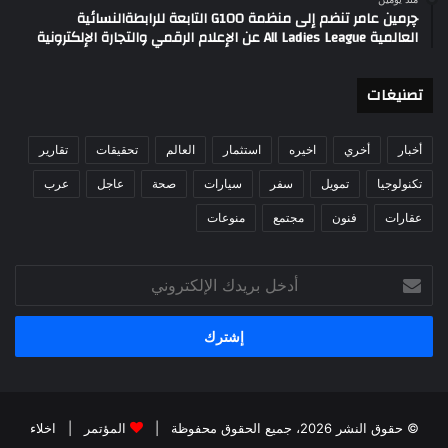
چرمين عامر تنضم إلى منظمة G100 التابعة للرابطةالنسائية
العالمية All Ladies League عن الإعلام الرقمي والتجارة الإلكترونية
تصنيغات
أخبار
أخري
اخيره
استثمار
العالم
تحقيقات
تقارير
تكنولوجيا
تمويل
سفر
سيارات
صحة
عاجل
عرب
عقارات
فنون
مجتمع
منوعات
أدخل
بريدك
الإلكتروني
© حقوق النشر 2026، جميع الحقوق محفوظة |
المؤتمر
|
اخلاء