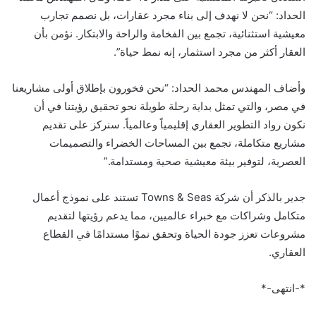
الحداد: “نحن لا نهدف إلى بناء مجرد عقارات، بل نصمم تجارب
معيشية استثنائية، تجمع بين الفخامة والراحة والابتكار. نؤمن بأن
العقار أكثر من مجرد استثمار، إنه نمط حياة”.
وأضاف المهندس محمد الحداد: “نحن فخورون بإطلاق أولى مشاريعنا
في مصر، والتي تمثل بداية رحلة طويلة نحو تحقيق رؤيتنا في أن
نكون رواد التطوير العقاري إقليمياً وعالمياً. سنركز على تقديم
مشاريع متكاملة، تجمع بين المساحات الخضراء والتصميمات
العصرية، لتوفير بيئة معيشية صحية ومستدامة.”
جدير بالذكر أن شركة Towns & Seas تستند على نموذج أعمال
متكامل وشراكات مع خبراء عالميين، مما يدعم رؤيتها لتقديم
مشروعات تعزز جودة الحياة وتحقق نموًا مستدامًا في القطاع
العقاري.
*-انتهى-*