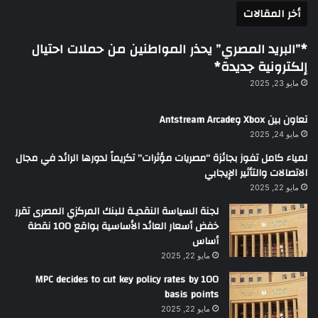
أخر المقالات
*”البريد المصري” يحذر المواطنين من حملات احتيال
إلكترونية جديدة*
مايو 23, 2025
تعاون بين Xbox وAntstream Arcade
مايو 24, 2025
لمياء كامل تفوز بجائزة “مصريات مؤثرات” تكريماً لدورها الرائد في مجال
الاتصالات والتأثير الإيجابي
مايو 22, 2025
لجنة السياسة النقديـة للبنك المركزي المصرى تقرر
خفض أسعار العائد الأساسية بواقع 100 نقطة
أساس
مايو 22, 2025
MPC decides to cut key policy rates by 100
basis points
مايو 22, 2025