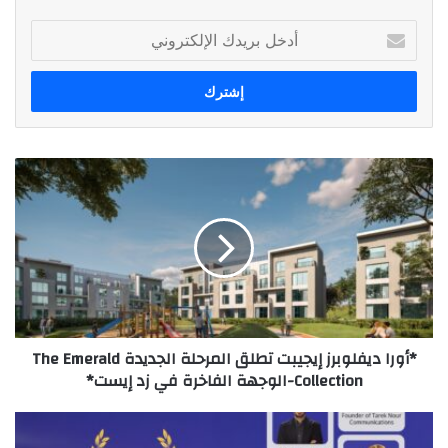
أدخل
بريدك
الإلكتروني
*أورا
ديفلوبرز
إيجيبت
تطلق
المرحلة
الجديدة
The
Emerald
Collection-
*أورا ديفلوبرز إيجيبت تطلق المرحلة الجديدة The Emerald
الوجهة
Collection-الوجهة الفاخرة في زد إيست*
الفاخرة
في
زد
"قمة
إيست*
صوت