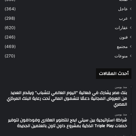
عاجل
(364)
عرب
(298)
عقارات
(620)
فنون
(246)
مجتمع
(469)
منوعات
(270)
أحدث المقالات
منذ يومين
بنك مصر يشارك في فعالية “اليوم العالمي للشباب” ويقدم العديد
من العروض المجانية دعمًا للشمول المالي تحت رعاية البنك المركزي
المصري
منذ يومين
شراكة استراتيجية بين سيتي ايدج للتطوير العقارى وفودافون لتوفير
خدمات Triple Play الذكية بمشروع داون تاون بالعلمين الجديدة
منذ يومين