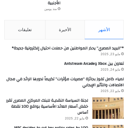
الأجنبية
منذ يومين
الأشهر
الأخيرة
تعليقات
*”البريد المصري” يحذر المواطنين من حملات احتيال إلكترونية جديدة*
مايو 23, 2025
تعاون بين Xbox وAntstream Arcade
مايو 24, 2025
لمياء كامل تفوز بجائزة “مصريات مؤثرات” تكريماً لدورها الرائد في مجال
الاتصالات والتأثير الإيجابي
مايو 22, 2025
لجنة السياسة النقديـة للبنك المركزي المصرى تقرر
خفض أسعار العائد الأساسية بواقع 100 نقطة
أساس
مايو 22, 2025
MPC decides to cut key policy rates by 100