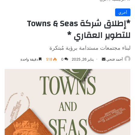
أخري
*إطلاق شركة Towns & Seas
للتطوير العقاري *
لبناء مجتمعات مستدامة برؤية مُبتكرة
أرسل
أحمد فتحي
يناير 26, 2025
0
518
دقيقة واحدة
بريدا
إلكترونيا