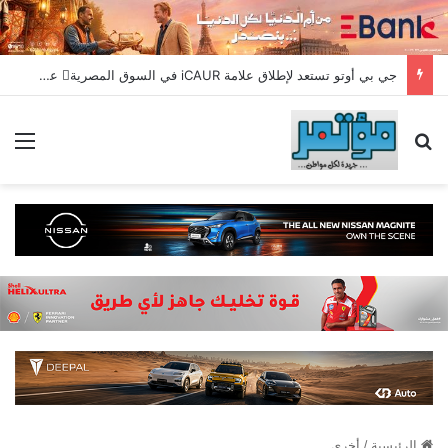
جي بي أوتو تستعد لإطلاق علامة iCAUR في السوق المصرية علامة عالمية جديدة لسيارات الطاقة الجديدة تجمع بين التكنولوجيا الذكية والتصميم الجريء وروح المغامر
بحث عن
الق
الرئيسية
/
أخري