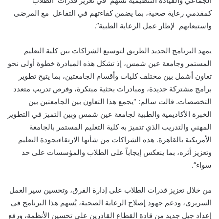
الجماعي والقيادة التنظيمية
تسهم في
تعزيز قدرات الطلاب
كمقدمي رعاية صحية، بما يضمن كفاءتهم في التفاعل مع المرضى
واستيعابهم لإطار عمل الرعاية الطبية”.
يمهد البرنامج الجديد الطريق لتوسيع الشراكات بين كلية
التعليم
المستمر وجامعة عين شمس، إذ تشكل هذه المبادرة خطوة أولى
نحو
تعاون أشمل بين مختلف كليات وأقسام
الجامعتين، بما يتيح تطوير
برامج مشتركة جديدة، ومبادرات بحثية مبتكرة، وفرص تدريب
متعدد
التخصصات. قالت سالم: “يجمع
هذا التعاون بين الجامعتين بين
الخبرة ا
لأكاديمية والطبية لجامعة عين شمس وبين التميز في التطوير
المهني والتدريب الذي تتميز به كلية التعليم المستمر بالجامعة
الأمريكية بالقاهرة. هذه الشراكات من شأنها
الارتقاء
بجودة التعليم
وتعزيز أثره، بما ينعكس إيجاباً
على الطلاب والمؤسسات على حد
سواء”.
من خلا
ل تعزيز
قدرات الطلاب على إدارة الفرق، وتحسين سير العمل
السريري، ودعم
جهود إصلاح الرعاية الصحية، يُسهم هذا البرنامج في
إعداد
جيل جديد من قادة القطاع القادرين على تحسين الأنظمة، ورفع