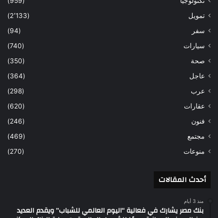
تكنولوجيا
(959)
تمويل
(2٬133)
سفر
(94)
سيارات
(740)
صحة
(350)
عاجل
(364)
عرب
(298)
عقارات
(620)
فنون
(246)
مجتمع
(469)
منوعات
(270)
أحدث المقالات
منذ 3 أيام
بنك مصر يشارك في فعالية “اليوم العالمي للشباب” ويقدم العديد