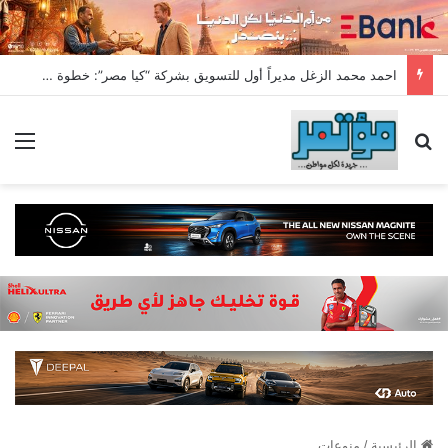
احمد محمد الزغل مديراً أول للتسويق بشركة “كيا مصر”: خطوة جديدة نحو تعزيز الابتكار وقيادة سوق السيارات
بحث عن
الق
الرئيسية
/
منوعات