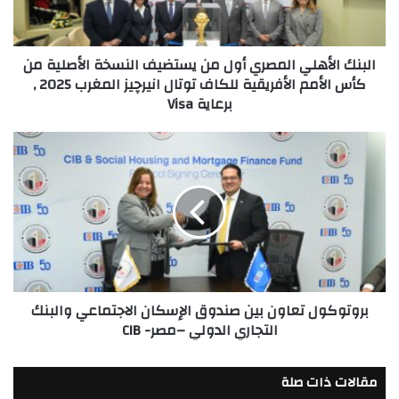
النسخة
الأصلية
من
البنك الأهلي المصري أول من يستضيف النسخة الأصلية من
كأس
كأس الأمم الأفريقية للكاف توتال انيرچيز المغرب 2025 ,
الأمم
برعاية Visa
الأفريقية
للكاف
توتال
بروتوكول
انيرچيز
تعاون
المغرب
بين
2025
صندوق
,
الإسكان
برعاية
الاجتماعي
Visa
والبنك
التجاري
الدولي
بروتوكول تعاون بين صندوق الإسكان الاجتماعي والبنك
–
التجاري الدولي –مصر- CIB
مصر-
CIB
مقالات ذات صلة