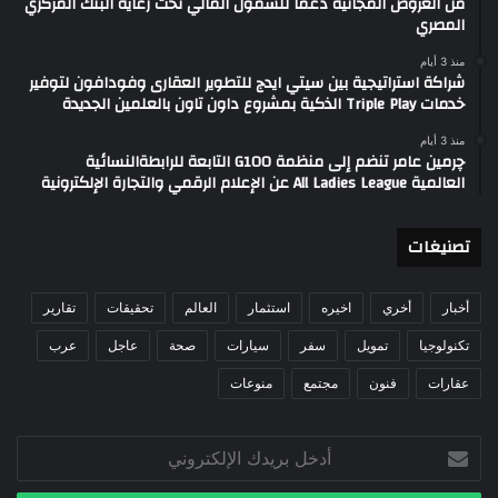
من العروض المجانية دعمًا للشمول المالي تحت رعاية البنك المركزي
المصري
منذ 3 أيام
شراكة استراتيجية بين سيتي ايدج للتطوير العقارى وفودافون لتوفير
خدمات Triple Play الذكية بمشروع داون تاون بالعلمين الجديدة
منذ 3 أيام
چرمين عامر تنضم إلى منظمة G100 التابعة للرابطةالنسائية
العالمية All Ladies League عن الإعلام الرقمي والتجارة الإلكترونية
تصنيغات
أخبار
أخري
اخيره
استثمار
العالم
تحقيقات
تقارير
تكنولوجيا
تمويل
سفر
سيارات
صحة
عاجل
عرب
عقارات
فنون
مجتمع
منوعات
أدخل
بريدك
الإلكتروني