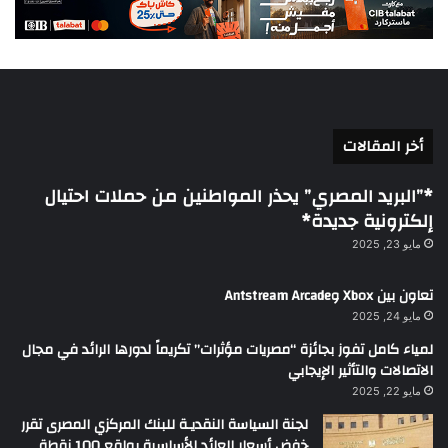
أخر المقالات
*”البريد المصري” يحذر المواطنين من حملات احتيال
إلكترونية جديدة*
مايو 23, 2025
تعاون بين Xbox وAntstream Arcade
مايو 24, 2025
لمياء كامل تفوز بجائزة “مصريات مؤثرات” تكريماً لدورها الرائد في مجال
الاتصالات والتأثير الإيجابي
مايو 22, 2025
لجنة السياسة النقديـة للبنك المركزي المصرى تقرر
خفض أسعار العائد الأساسية بواقع 100 نقطة