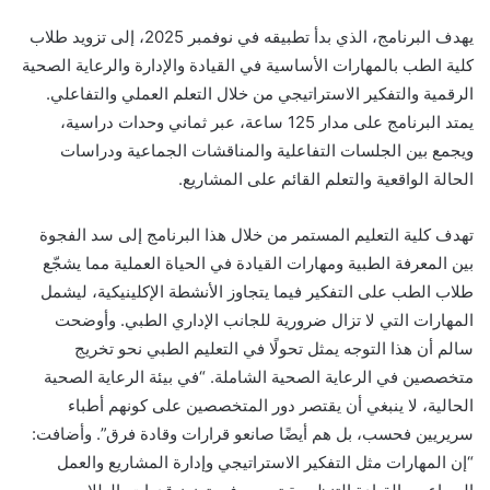
يهدف البرنامج، الذي بدأ تطبيقه في نوفمبر 2025، إلى تزويد طلاب
كلي
ة الطب بالمهارات الأساسية في القيادة والإدارة والرعاية الصحية
الرقمية والتفكير الاستراتيجي من خلال التعلم العملي والتفاعلي.
يمتد
البرنامج على مدار 125 ساعة، عبر ثماني وحدات دراسية،
ويجمع بين الجلسات التفاعلية والمناقشات الجماعية ودراسات
الحالة الواقعية وال
تعلم القائم على المشاريع.
تهدف كلية التعليم المستمر من خلال هذا البرنامج إلى سد الفجوة
بين المعرفة الطبية ومهارات القيادة في الحياة العملية مما يشجّع
طلاب الطب على التفكير فيما يتجاوز الأنشطة الإكلينيكية، ليشمل
المهارات التي لا تزال ضرورية للجانب الإداري ا
لطبي. وأوضحت
سالم أن هذا التوجه يمثل تحولًا في التعليم الطبي نحو تخريج
متخصصين في الرعاية الصحية الشاملة. “في بيئة الرعاية الصحية
الحالية، لا ينبغي أن يقتصر دور المتخصصين على كونهم أطباء
سريريين فحسب، بل هم أيضًا صانعو قرارات وقادة فرق”. وأضافت:
“إن المهار
ات مثل التفكير الاستراتيجي وإدارة المشاريع والعمل