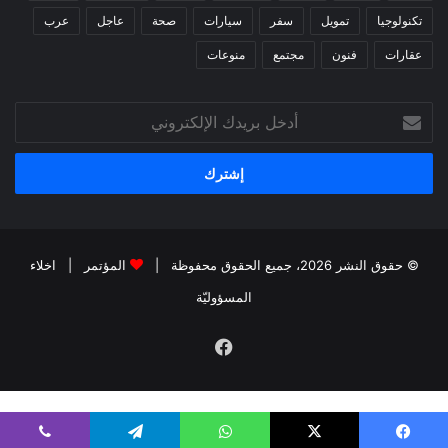
تكنولوجيا
تمويل
سفر
سيارات
صحة
عاجل
عرب
عقارات
فنون
مجتمع
منوعات
أدخل
بريدك
الإلكتروني
© حقوق النشر 2026، جميع الحقوق محفوظة |
المؤتمر
|
اخلاء
المسؤوليّة
فيسبوك
kiralık bahis siteleri