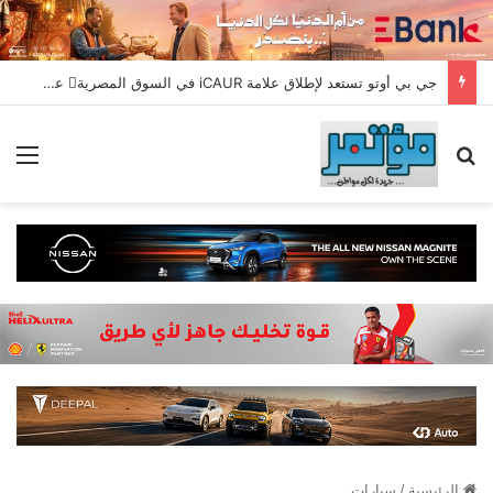
جي بي أوتو تستعد لإطلاق علامة iCAUR في السوق المصرية علامة عالمية جديدة لسيارات الطاقة الجديدة تجمع بين التكنولوجيا الذكية والتصميم الجريء وروح المغامر
بحث عن
الق
الرئيسية
/
سيارات