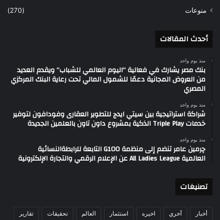
منوعات
(270)
أحدث المقالات
منذ يوم واحد
بنك مصر يشارك في فعالية “اليوم العالمي للشباب” ويقدم العديد
من العروض المجانية دعمًا للشمول المالي تحت رعاية البنك المركزي
المصري
منذ يوم واحد
شراكة استراتيجية بين سيتي ايدج للتطوير العقارى وفودافون لتوفير
خدمات Triple Play الذكية بمشروع داون تاون بالعلمين الجديدة
منذ يوم واحد
چرمين عامر تنضم إلى منظمة G100 التابعة للرابطةالنسائية
العالمية All Ladies League عن الإعلام الرقمي والتجارة الإلكترونية
تصنيغات
أخبار
أخري
اخيره
استثمار
العالم
تحقيقات
تقارير