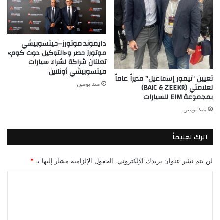
دايموند موتورز–ميتسوبيشي
موتورز مصر و«التوكيل دوت كوم»
تعلنان شراكة لشراء سيارات
ميتسوبيشي أونلاين
تعيين “تيمور إسماعيل” مديراً عاماً
منذ يومين
لعلامتي (BAIC & ZEEKR)
بمجموعة EIM للسيارات
منذ يومين
اترك تعليقاً
لن يتم نشر عنوان بريدك الإلكتروني.
الحقول الإلزامية مشار إليها بـ
*
ا
ل
ت