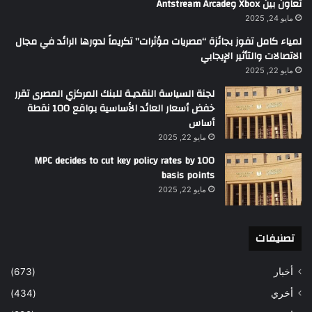
تعاون بين Xbox وAntstream Arcade
مايو 24, 2025
لمياء كامل تفوز بجائزة “مصريات مؤثرات” تكريماً لدورها الرائد في مجال
الاتصالات والتأثير الإيجابي
مايو 22, 2025
لجنة السياسة النقديـة للبنك المركزي المصرى تقرر
خفض أسعار العائد الأساسية بواقع 100 نقطة
أساس
مايو 22, 2025
MPC decides to cut key policy rates by 100
basis points
مايو 22, 2025
تصنيفات
أخبار
(673)
أخري
(434)