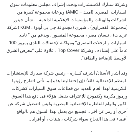
وشركة سبارك للاستشارات وتحت إشراف مجلس معلومات سوق
السيارات المصرى (آميك – AMIC) وبرعاية مجموعة كبيرة من
الشركات والهيئات والمؤسسات الإعلامية الداعمة … شأن جيتور
(مجموعة القصراوى) ، شيرى (مجموعة جى بى أوتو) ، KGM (شركة
عربيات) ، نيسان مصر ، مجموعة المنصور ، وبدعم من ” نادى
السيارات والرحلات المصرى” ومواكبة لإحتفالات النادى بمرور 100
عاماً على إنشاءه ، وشركة Top Cover ، علاوة على “معرض الشرق
الأوسط للإضاءة والطاقة”.
وقد أشار الأستاذ/ أشرف كـــاره – رئيس شركة سبارك للإستشارات
المنظم للإحتفالية قائلاً: (إن إحتفاليتنا هذه إنما تأتى لتطرح رؤيتها
التكريمية لهذا العام للعديد من قطاعات سوق السيارات كشركات
ورموز مكرمة وكنموذج للإعتراف بفضل هؤلاء فى دفع هذا السوق
الكبير والهام للقاطرة الإقتصادية المصرية وليس لتفضيل شركة عن
أخرى أو رمز عن آخر .. فجميع من يعمل بهذا السوق هم بالواقع
أعضاء فى هذا النجاح سواء شركات ، هيئات ، أو أفراد …