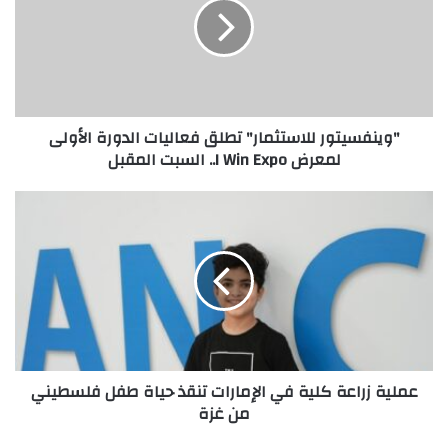
فعاليات
الدورة
الأولى
لمعرض
I
Win
"وينفسيتور للاستثمار" تطلق فعاليات الدورة الأولى
Expo..
لمعرض I Win Expo.. السبت المقبل
السبت
المقبل
عملية
زراعة
كلية
في
الإمارات
تنقذ
حياة
طفل
فلسطيني
عملية زراعة كلية في الإمارات تنقذ حياة طفل فلسطيني
من
من غزة
غزة