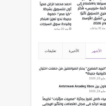
يرتها بالانضمام إلى
احمد محمد الزغل مديراً
ئمة «فوربس» لأكثر
أول للتسويق بشركة
يري التسويق تأثيرًا
“كيا مصر”: خطوة
 الشرق الأوسط
جديدة نحو تعزيز الابتكار
م 2026
وقيادة سوق السيارات
منذ 10 ساعات
منذ 20 ساعة
الأشهر
الأخيرة
تعليقات
البريد المصري” يحذر المواطنين من حملات احتيال
كترونية جديدة*
مايو 23, 2025
 بين Xbox وAntstream Arcade
مايو 24, 2025
ياء كامل تفوز بجائزة “مصريات مؤثرات” تكريماً
ورها الرائد في مجال الاتصالات والتأثير الإيجابي