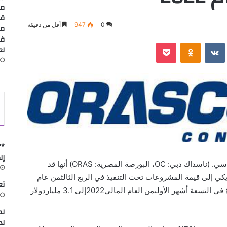
مس
قا
0
947
أقل من دقيقة
مد
في
‫Pocket
Odnoklassniki
لعا
*”
إل
أعلنت شركة أوراسكوم كونستراكشون بي. إل. سي. (ناسداك دبي: OC، البورصة المصرية: ORAS) أنها قد
ة670 مليون دولار أمريكي إلى قيمة المشروعات تحت التنفيذ في الربع الثالثمن عام
تعاون
2022. وبذلك يصل إجمالي قيمة العقود الجديدة في التسعة أشهر الأولىمن العام المالي2022إلى 3.1 ملياردولار
لم
لد