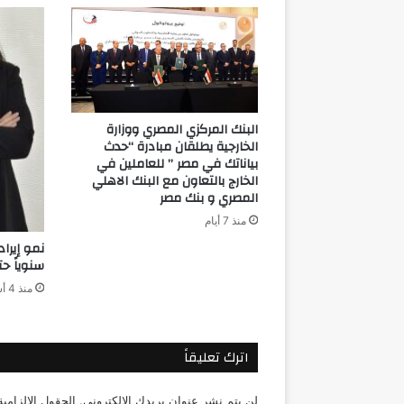
في
المنطقة
البنك المركزي المصري ووزارة
الخارجية يطلقان مبادرة “حدث
بياناتك في مصر ” للعاملين في
الخارج بالتعاون مع البنك الاهلي
المصري و بنك مصر
منذ 7 أيام
سنوياً حتى 0
منذ 4 أسابيع
اترك تعليقاً
لن يتم نشر عنوان بريدك الإلكتروني.
الحقول الإلزامية