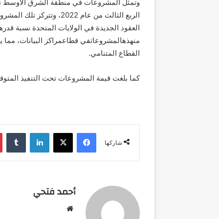
الربع الثالث من عام 2022، 
منهذهالمشروعاتفي قطاعمراكز البيانات، مما ي
القطاع المتنامي.
كما بلغت قيمة المشروعات تحت التنفيذ المتوقعة6.1 مليار دولار أمريكي في 30 سبتمبر 2
فيسبوك
‫X
لينكدإن
شاركها
أحمد فتحي
موقع