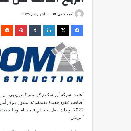
أرسل
أحمد فتحي
أكتوبر 18, 2022
بريدا
فيسبوك
‫X
لينكدإن
بينتيريست
إلكترونيا
أضافت عقود جديدة بقيم
أمريكي.