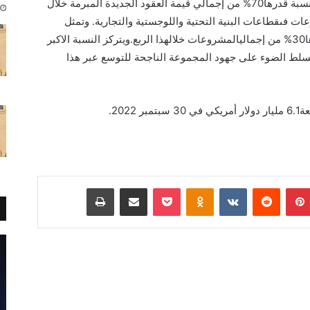
وتمثل المشروعات في منطقة الشرق الأوسط نسبة قدرها70% من إجمالي قيمة العقود الجديدة المبرمة خلال
وتتركز تلك المشروعات فىقطاعات البنية التحتية واللوجستية والتجارية. وتمثل
العقود الجديدة في الولايات المتحدة نسبة قدرها30% من إجماليالمشروعات خلالهذا الربع.ويتركز النسبة الاكبر
سلط الضوء على جهود المجموعة الناجحة للتوسع عبر هذا
202.
بينتيريست
Odnoklassniki
‫Pocket
مشاركة عبر البريد
طباعة