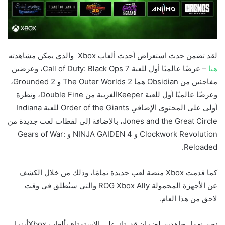
لقد تضمن حدث استعراض أحدث ألعاب Xbox والذي يمكن
مشاهدته
هنا
– عرضًا عالميًا أول للعبة Call of Duty: Black Ops 7، وعرضين
مفاجئين من Obsidian هما The Outer Worlds 2 و Grounded 2،
وعرضًا عالميًا أول للعبة Keeperالغريبة من Double Fine، ونظرة
أولى على المحتوى الإضافي Order of the Giants للعبة Indiana
Jones and the Great Circle، بالإضافة إلى لقطات لعب جديدة من
Clockwork Revolution و NINJA GAIDEN 4 و Gears of War:
Reloaded.
كما قدمت Xbox منصة لعب جديدة تمامًا، وذلك من خلال الكشف
عن الأجهزة المحمولة ROG Xbox Ally والتي ستُطلق في وقت
لاحق من هذا العام.
نحن نعمل جاهدين لضمان قدرتك على الاستمتاع بألعاب Xboxأينما