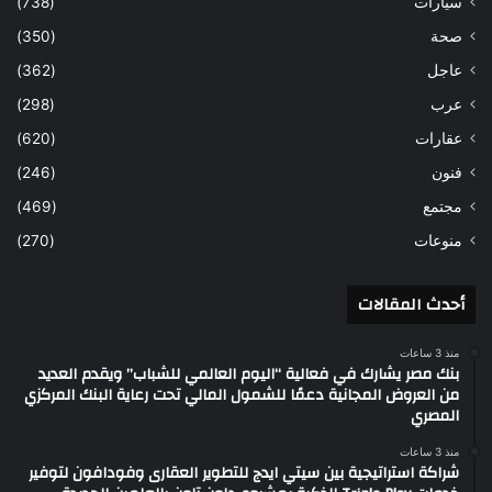
سيارات
(738)
صحة
(350)
عاجل
(362)
عرب
(298)
عقارات
(620)
فنون
(246)
مجتمع
(469)
منوعات
(270)
أحدث المقالات
منذ 3 ساعات
بنك مصر يشارك في فعالية “اليوم العالمي للشباب” ويقدم العديد
من العروض المجانية دعمًا للشمول المالي تحت رعاية البنك المركزي
المصري
منذ 3 ساعات
شراكة استراتيجية بين سيتي ايدج للتطوير العقارى وفودافون لتوفير