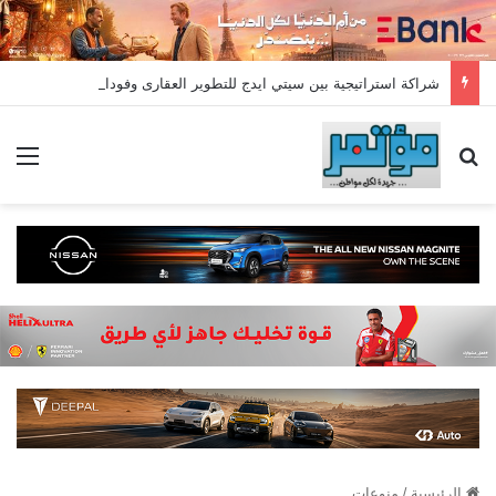
شراكة استراتيجية بين سيتي ايدج للتطوير العقارى وفودافون لتوفير خدمات Triple Play الذكية بمشروع داون تاون بالعلمين الجديدة
بحث عن
الق
الرئيسية
/
منوعات