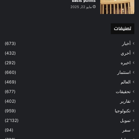
basis points
مايو 22, 2025
تصنيفات
أخبار
(673)
أخري
(432)
اخيره
(292)
استثمار
(660)
العالم
(469)
تحقيقات
(677)
تقارير
(402)
تكنولوجيا
(959)
تمويل
(2٬132)
سفر
(94)