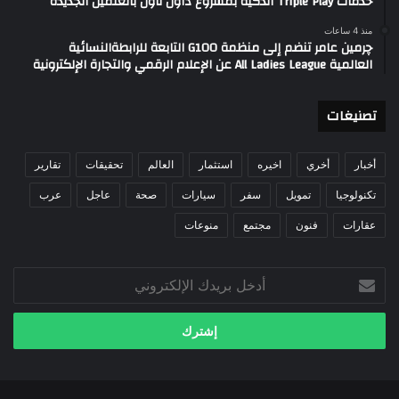
خدمات Triple Play الذكية بمشروع داون تاون بالعلمين الجديدة
منذ 4 ساعات
چرمين عامر تنضم إلى منظمة G100 التابعة للرابطةالنسائية
العالمية All Ladies League عن الإعلام الرقمي والتجارة الإلكترونية
تصنيغات
أخبار
أخري
اخيره
استثمار
العالم
تحقيقات
تقارير
تكنولوجيا
تمويل
سفر
سيارات
صحة
عاجل
عرب
عقارات
فنون
مجتمع
منوعات
أدخل
بريدك
الإلكتروني