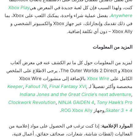
كنت، ولهذا السبب فإن كل لعبة جديدة في المعرض هي
Xbox Play
Anywhere
. بفضل عملية شراء واحدة، يمكنك اللعب على Xbox، بما
في ذلك تقدمك وإنجازاتك، عبر جهاز Xbox والكمبيوتر الشخصي و
Xbox Ally – دون أي تكلفة إضافية.
المزيد من المعلومات
لمزيد من المعلومات حول كل ما تم الكشف عنه في معرض ألعاب
Xbox و The Outer Worlds 2 Direct، يرجى الاطلاع على الملخص
الكامل على
Xbox Wire
بالإضافة إلى منشورات Xbox Wire
مخصصة وأكثر تفصيلاً لـ
,
Final Fantasy XVI
,
Fallout 76
,
Keeper
Indiana Jones and the Great Circle
’s next adventure
,
Clockwork Revolution
,
NINJA GAIDEN 4
,
Tony Hawk’s Pro
Skater 3 + 4
,وجهاز
ROG Xbox Ally
.
الموارد الإعلامية
: إذا كنت ترغب في الحصول على مواد إعلامية من
الفعاليات (لقطات شاشة، شعارات، صحائف حقائق، أعمال فنية،