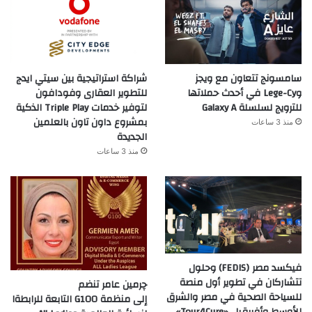
سامسونج تتعاون مع ويجز
شراكة استراتيجية بين سيتي ايدج
وLege-Cy في أحدث حملاتها
للتطوير العقارى وفودافون
للترويج لسلسلة Galaxy A
لتوفير خدمات Triple Play الذكية
بمشروع داون تاون بالعلمين
منذ 3 ساعات
الجديدة
منذ 3 ساعات
فيكسد مصر (FEDIS) وحلول
تتشاركان في تطوير أول منصة
چرمين عامر تنضم
للسياحة الصحية في مصر والشرق
إلى منظمة G100 التابعة للرابطةا
الأوسط وأفريقيا.. «Tour4Cure»