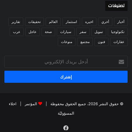
تصنيغات
أخبار
أخري
اخيره
استثمار
العالم
تحقيقات
تقارير
تكنولوجيا
تمويل
سفر
سيارات
صحة
عاجل
عرب
عقارات
فنون
مجتمع
منوعات
أدخل
بريدك
الإلكتروني
© حقوق النشر 2026، جميع الحقوق محفوظة |
المؤتمر
|
اخلاء
المسؤوليّة
فيسبوك