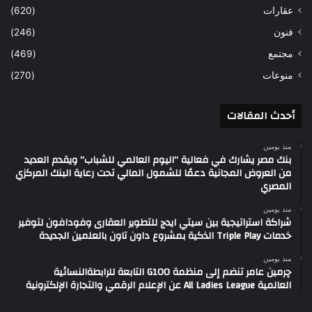
عقارات
(620)
فنون
(246)
مجتمع
(469)
منوعات
(270)
أحدث المقالات
منذ يومين
بنك مصر يشارك في فعالية “اليوم العالمي للشباب” ويقدم العديد
من العروض المجانية دعمًا للشمول المالي تحت رعاية البنك المركزي
المصري
منذ يومين
شراكة استراتيجية بين سيتي ايدج للتطوير العقارى وفودافون لتوفير
خدمات Triple Play الذكية بمشروع داون تاون بالعلمين الجديدة
منذ يومين
چرمين عامر تنضم إلى منظمة G100 التابعة للرابطةالنسائية
العالمية All Ladies League عن الإعلام الرقمي والتجارة الإلكترونية