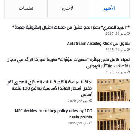
الأشهر
الأخيرة
تعليقات
*”البريد المصري” يحذر المواطنين من حملات احتيال إلكترونية جديدة*
مايو 23, 2025
تعاون بين Xbox وAntstream Arcade
مايو 24, 2025
لمياء كامل تفوز بجائزة “مصريات مؤثرات” تكريماً لدورها الرائد في مجال
الاتصالات والتأثير الإيجابي
مايو 22, 2025
لجنة السياسة النقديـة للبنك المركزي المصرى تقرر
خفض أسعار العائد الأساسية بواقع 100 نقطة
أساس
مايو 22, 2025
MPC decides to cut key policy rates by 100
basis points
مايو 22, 2025