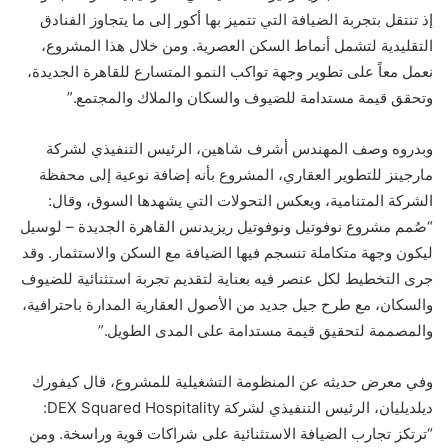
إذ تنتقل بتجربة الضيافة التي تتميز بها أكور إلى ما يتجاوز الفنادق
التقليدية لتشمل أنماط السكن العصرية. ومن خلال هذا المشروع،
نعمل معاً على تطوير وجهة تواكب النمو المتسارع للقاهرة الجديدة،
وتحقق قيمة مستدامة للضيوف والسكان والملاك والمجتمع.”
وبدروه وصف المهندس أشرف شاهين، الرئيس التنفيذي لشركة
مارجينز للتطوير العقاري، المشروع بأنه إضافة نوعية إلى محفظة
الشركة المتنامية، ويعكس التحولات التي يشهدها السوق، وقال:
“صُمم مشروع نوفوتيل ونوفوتيل ريزيدنس القاهرة الجديدة – لوسيل
ليكون وجهة متكاملة تنسجم فيها الضيافة مع السكن والاستثمار. وقد
جرى التخطيط لكل عنصر فيه بعناية لتقديم تجربة استثنائية للضيوف
والسكان، مع طرح جيل جديد من الأصول العقارية المدارة باحترافية،
والمصممة لتحقيق قيمة مستدامة على المدى الطويل.”
وفي معرض حديثه عن المنظومة التشغيلية للمشروع، قال كيفورك
ديلديليان، الرئيس التنفيذي لشركة DEX Squared Hospitality:
“ترتكز تجارب الضيافة الاستثنائية على شراكات قوية وراسخة. ومن