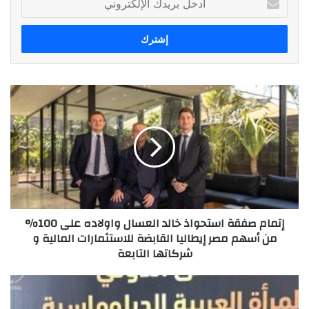
بريدك
الإلكتروني
إتمام
صفقة
استحواذ
خالد
العسال
واولاده
على
100%
من
إتمام صفقة استحواذ خالد العسال واولاده على 100%
أسهم
من أسهم مصر إيطاليا القابضة للاستثمارات المالية و
مصر
شركاتها التابعة
إيطاليا
القابضة
للاستثمارات
تكريم
المالية
هبة
و