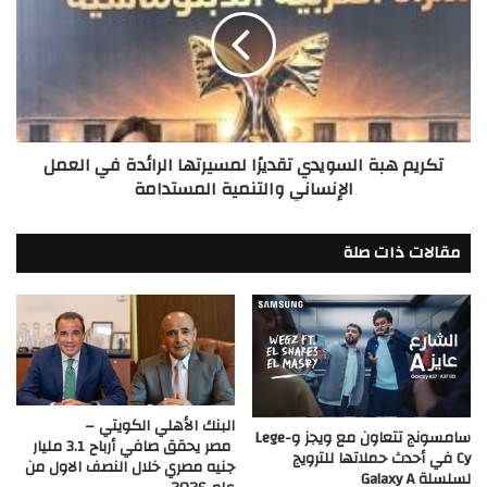
السويدي
شركاتها
تقديرًا
التابعة
لمسيرتها
الرائدة
في
العمل
الإنساني
تكريم هبة السويدي تقديرًا لمسيرتها الرائدة في العمل
والتنمية
الإنساني والتنمية المستدامة
المستدامة
مقالات ذات صلة
البنك الأهلي الكويتي –
سامسونج تتعاون مع ويجز وLege-
مصر يحقق صافي أرباح 3.1 مليار
Cy في أحدث حملاتها للترويج
جنيه مصري خلال النصف الاول من
لسلسلة Galaxy A