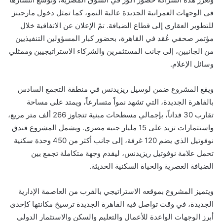
في الوجهات العمرانية الجديدة عالية النمو، كما تمثل دخول مارجينز
للتطوير العقاري إلى قطاع الضيافة. تمّ الإعلان عن الاتفاقية خلال
مؤتمر صحفي عُقد في القاهرة، بحضور كبار المسؤولين التنفيذيين
من الجانبين، إلى جانب المستثمرين والشركاء الاستراتيجيين وممثلي
وسائل الإعلام.
ويقع المشروع ضمن لوسيل ريزيدنس في منطقة التجمع السادس
بالقاهرة الجديدة، التي تشهد نمواً متسارعاً، ويمتد على مساحة
تقارب 30 فداناً، بإجمالي مسطحات مبنية تتجاوز 266 ألف متر مربع،
واستثمارات تزيد على 15 مليار جنيه مصري. ويشمل المشروع فندق
نوفوتيل الذي يضم 120 غرفة، إلى جانب أكثر من 450 وحدة سكنية
تحمل علامة نوفوتيل ريزيدنس، ليقدم وجهة متكاملة تجمع بين
الضيافة العصرية والحياة السكنية الحديثة.
ويتميز المشروع بموقعه الاستراتيجي بالقرب من العاصمة الإدارية
الجديدة، في وقت تواصل فيه القاهرة الجديدة ترسيخ مكانتها كإحدى
أبرز الوجهات الواعدة للأعمال والتعليم والسكن والاستثمار الدولي