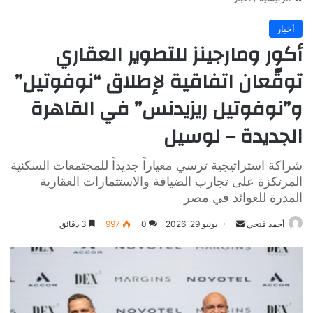
أخبار
أكور ومارجينز للتطوير العقاري
توقّعان اتفاقية لإطلاق “نوفوتيل”
و”نوفوتيل ريزيدنس” في القاهرة
الجديدة – لوسيل
شراكة استراتيجية ترسي معياراً جديداً للمجتمعات السكنية
المرتكزة على تجارب الضيافة والاستثمارات العقارية
المدرة للعوائد في مصر
أرسل
أحمد فتحي
يونيو 29, 2026
0
997
3 دقائق
بريدا
إلكترونيا