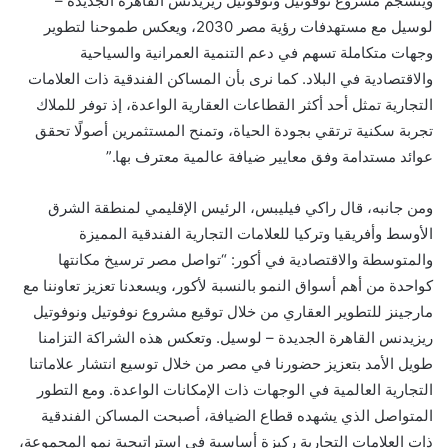
وينسجم مشروع نوفوتيل ونوفوتيل ريزيدنس القاهرة الجديدة –
لوسيل مع مستهدفات رؤية مصر 2030، ويعكس طموحنا لتطوير
وجهات متكاملة تسهم في دعم التنمية العمرانية والسياحية
والاقتصادية في البلاد. كما نرى بأن المساكن الفندقية ذات العلامات
التجارية تمثل أحد أكثر القطاعات العقارية الواعدة، إذ توفر للملاك
تجربة سكنية ترتقي بجودة الحياة، وتمنح المستثمرين أصولًا تحقق
عوائد مستدامة وفق معايير ضيافة عالمية معترف بها.”
ومن جانبه، قال راكي فيليبس، الرئيس الإقليمي لمنطقة الشرق
الأوسط وأفريقيا وتركيا للعلامات التجارية الفندقية المميزة
والمتوسطة والاقتصادية في أكور: “تواصل مصر ترسيخ مكانتها
كواحدة من أهم أسواق النمو بالنسبة لأكور، ويسعدنا تعزيز تعاوننا مع
مارجينز للتطوير العقاري من خلال توقيع مشروع نوفوتيل ونوفوتيل
ريزيدنس القاهرة الجديدة – لوسيل. وتعكس هذه الشراكة التزامنا
طويل الأمد بتعزيز حضورنا في مصر من خلال توسيع انتشار علاماتنا
التجارية العالمية في الوجهات ذات الإمكانات الواعدة. ومع التطور
المتواصل الذي يشهده قطاع الضيافة، أصبحت المساكن الفندقية
ذات العلامات التجارية ركيزة أساسية في استراتيجية نمو المجموعة،