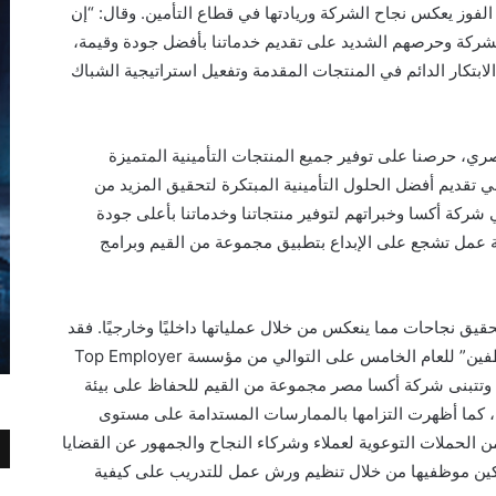
الفوز يعكس نجاح الشركة وريادتها في قطاع التأمين. وقال: “إن
بالشركة وحرصهم الشديد على تقديم خدماتنا بأفضل جودة وقيمة،
لابتكار الدائم في المنتجات المقدمة وتفعيل استراتيجية الشباك
ري، حرصنا على توفير جميع المنتجات التأمينية المتميزة
 تقديم أفضل الحلول التأمينية المبتكرة لتحقيق المزيد من
ركة أكسا وخبراتهم لتوفير منتجاتنا وخدماتنا بأعلى جودة
 عمل تشجع على الإبداع بتطبيق مجموعة من القيم وبرامج
ق نجاحات مما ينعكس من خلال عملياتها داخليًا وخارجيًا. فقد
فازت أكسا مصر بجائزة “أفضل بيئة عمل للموظفين” للعام الخامس على التوالي من مؤسسة Top Employer
، وتتبنى شركة أكسا مصر مجموعة من القيم للحفاظ على بيئة
، كما أظهرت التزامها بالممارسات المستدامة على مستوى
ن الحملات التوعوية لعملاء وشركاء النجاح والجمهور عن القضايا
تمكين موظفيها من خلال تنظيم ورش عمل للتدريب على كيفية