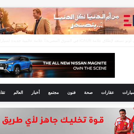
يارات
عقارات
صحة
فنون
مجتمع
أخبار
العالم
تقا