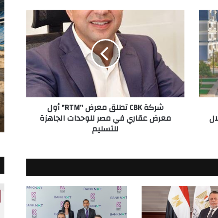
شركة
CBK
تطلق
معرض
"RTM"
أول
معرض
عقاري
في
شركة CBK تطلق معرض "RTM" أول
مصر
 خلال
معرض عقاري في مصر للوحدات الجاهزة
للوحدات
للتسليم
الجاهزة
للتسليم