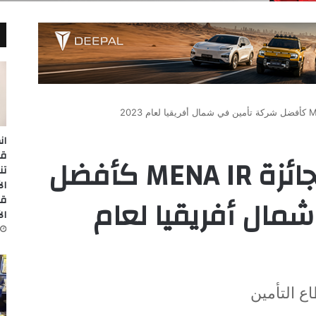
ان
أكسا مصر تفوز بجائزة MENA IR كأفضل
تن
مال أفريقيا لعام
قا
ال
اع التأمين