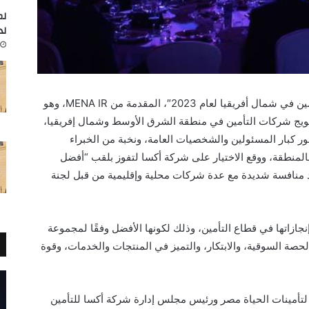
لم
لد
فازت شركة أكسا مصر بجائزة “أفضل شركة تأمين في شمال أفريقيا لعام 2023″، المقدمة من MENA IR، وهو
تويج شركات التأمين في منطقة الشرق الأوسط وشمال إفريقيا،
ر كبار المسئولين والشخصيات العامة، ونخبة من الخبراء
منطقة، ووقع الاختيار على شركة أكسا لتفوز بلقب “أفضل
ين في شمال أفريقيا لعام 2023″، بعد منافسة شديدة مع عدة شركات محلية وإقليمية من قبل لجنة
نجازاتها في قطاع التأمين، وذلك لكونها الأفضل وفقًا لمجموعة
لحصة السوقية، والابتكار، والتميز في المنتجات والخدمات، وقوة
لتأمينات الحياة مصر ورئيس مجلس إدارة شركة أكسا للتأمين