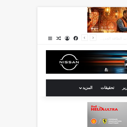
فيسبوك
تسجيل الدخول
مقال عشوائي
إضافة عمود جانبي
انكوش ارورا ضمن قائمة أقوى 100 رئيس تنفيذي في الشرق الأوسط لعام 2026 في قائمة فوربس الشرق الأوسط”
رير
تحقيقات
المزيد