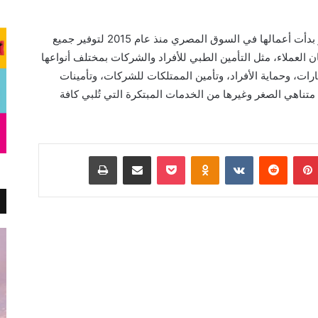
جدير بالذكر أن مجموعة شركات أكسا في مصر بدأت أعمالها في السوق المصري منذ عام 2015 لتوفير جميع
 العملاء، مثل التأمين الطبي للأفراد والشركات بمختلف أنواعها
يارات، وحماية الأفراد، وتأمين الممتلكات للشركات، وتأمينات
تناهي الصغر وغيرها من الخدمات المبتكرة التي تُلبي كافة
بينتيريست
Odnoklassniki
‫Pocket
مشاركة عبر البريد
طباعة