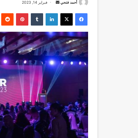
أرسل
أحمد فتحي
فبراير 14, 2023
بريدا
فيسبوك
‫X
لينكدإن
بينتيريست
إلكترونيا