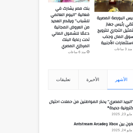
بنك مصر يشارك في
فعالية “اليوم العالمي
يس البورصة المصرية
للشباب” ويقدم العديد
تقي رئيس جهاز
من العروض المجانية
تمثيل التجاري للترويج
دعمًا للشمول المالي
وق المال وجذب
تحت رعاية البنك
استثمارات الأجنبية
المركزي المصري
منذ 3 ساعات
منذ 6 ساعات
الأشهر
الأخيرة
تعليقات
البريد المصري” يحذر المواطنين من حملات احتيال
كترونية جديدة*
مايو 23, 2025
 بين Xbox وAntstream Arcade
مايو 24, 2025