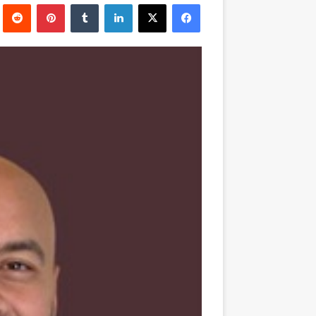
فيسبوك
‫X
لينكدإن
بينتيريست
إلكترونيا