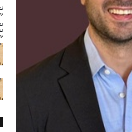
تعاون
لم
لد