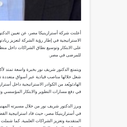
أعلنت شركة أسترازينيكا مصر، عن تعيين الدكت
الاستراتيجية في إطار رؤية الشركة لتعزيز ريادت
على الابتكار وتوسيع نطاق الشراكات داخل منظو
للمرضى في مصر.
ويتمتع الدكتور شريف نور بخبرة واسعة تمتد لأكثر من 20 عاماً في قطاع الرعاية الصحية والصناع
شغل خلالها مناصب قيادية عبر أسواق متعددة 
الهادئ
ويُعد من الكوادر الاستراتيجية داخل أسترا
في دفع مسارات التطوير والابتكار المؤسسي
وت
وبرز الدكتور شريف نور من خلال مسيرته المهنية
في أسترازينيكا مصر، حيث قاد استراتيجية الق
المتقدمة وتعزيز الشراكات
العلمية
.
كما شملت خب