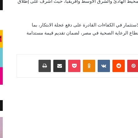
والمحيط الهادئ والشرق الأوسط وأفريقيا، حيث أشرف على إطلاق
ستثمار في الكفاءات القادرة على دفع عجلة الابتكار، بما
طاع الرعاية الصحية في مصر، لضمان تقديم قيمة مستدامة
بينتيريست
Odnoklassniki
‫Pocket
مشاركة عبر البريد
طباعة