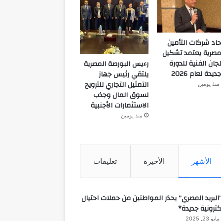
حاد شركات التأمين
مصرية يعتمد تشكيل
لجان الفنية للدورة
رءيس البورصة المصرية
جديدة لعام 2026
يلتقي رئيس جهاز
التمثيل التجاري للترويج
منذ يومين
لسوق المال وجذب
الاستثمارات الأجنبية
منذ يومين
الأشهر
الأخيرة
تعليقات
البريد المصري” يحذر المواطنين من حملات احتيال
كترونية جديدة*
مايو 23, 2025