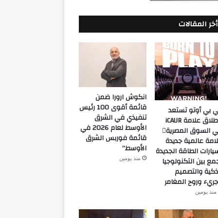
أخر المقالات
انكوش ارورا ضمن
قائمة أقوى 100 رئيس
 بي أوتو تستعد
تنفيذي في الشرق
لإطلاق علامة iCAUR
الأوسط لعام 2026 في
في السوق المصرية
قائمة فوربس الشرق
امة عالمية جديدة
الأوسط”
يارات الطاقة الجديدة
منذ يومين
مع بين التكنولوجيا
ذكية والتصميم
جريء وروح المغامر
منذ يومين