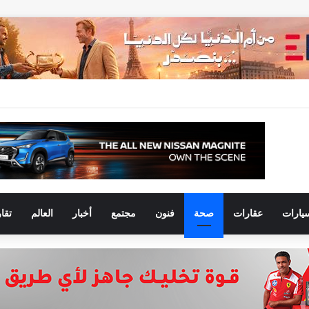
يارات
عقارات
صحة
فنون
مجتمع
أخبار
العالم
تقا