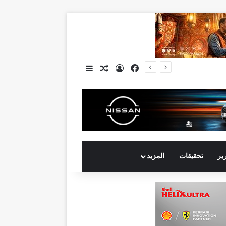
فيسبوك
تسجيل الدخول
مقال عشوائي
إضافة عمود جانبي
جي بي أوتو تستعد لإطلاق علامة iCAUR في السوق المصرية علامة عالمية جديدة لسيارات الطاقة الجديدة تجمع بين التكنولوجيا الذكية والتصميم الجريء وروح المغامر
رير
تحقيقات
المزيد