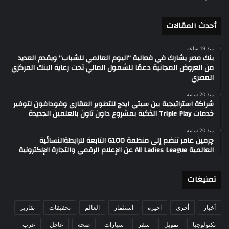
أحدث المقالات
منذ 19 ساعة
بنك مصر يشارك في فعالية “اليوم العالمي للشباب” ويقدم العديد
من العروض المجانية دعمًا للشمول المالي تحت رعاية البنك المركزي
المصري
منذ 20 ساعة
شراكة استراتيجية بين سيتي ايدج للتطوير العقارى وفودافون لتوفير
خدمات Triple Play الذكية بمشروع داون تاون بالعلمين الجديدة
منذ 20 ساعة
چرمين عامر تنضم إلى منظمة G100 التابعة للرابطةالنسائية
العالمية All Ladies League عن الإعلام الرقمي والتجارة الإلكترونية
تصنيغات
أخبار
أخري
اخيره
استثمار
العالم
تحقيقات
تقارير
تكنولوجيا
تمويل
سفر
سيارات
صحة
عاجل
عرب