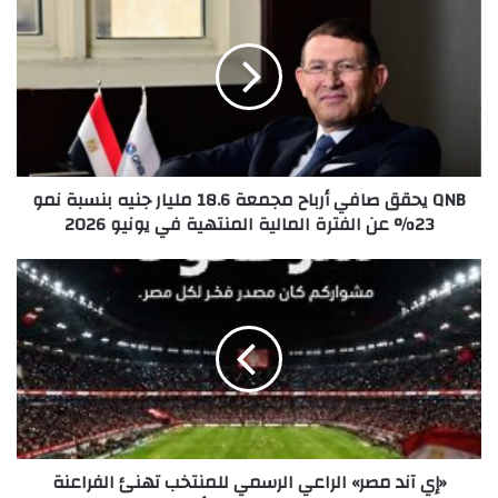
يحقق
صافي
أرباح
مجمعة
18.6
مليار
جنيه
بنسبة
QNB يحقق صافي أرباح مجمعة 18.6 مليار جنيه بنسبة نمو
نمو
23% عن الفترة المالية المنتهية في يونيو 2026
23%
عن
الفترة
«إي
المالية
آند
المنتهية
مصر»
في
الراعي
يونيو
الرسمي
2026
للمنتخب
تهنئ
الفراعنة
بالإنجاز
«إي آند مصر» الراعي الرسمي للمنتخب تهنئ الفراعنة
التاريخي