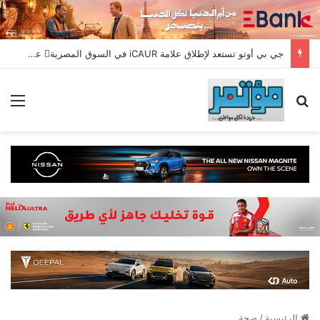
جي بي أوتو تستعد لإطلاق علامة iCAUR في السوق المصرية علامة عالمية جديدة لسيارات الطاقة الجديدة تجمع بين التكنولوجيا الذكية والتصميم الجريء وروح المغامر
بحث عن
الق
الرئيسية
/
صحة