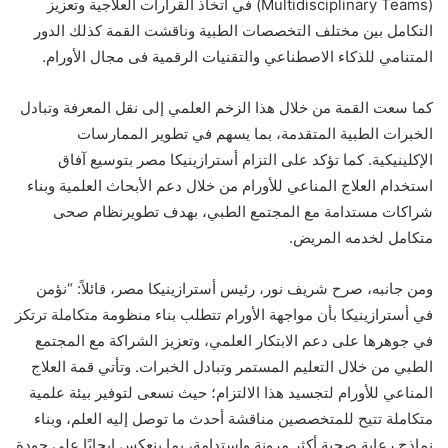
(Multidisciplinary Teams) في اتخاذ القرارات العلاجية وتعزيز
التكامل بين مختلف التخصصات الطبية وناقشت القمة كذلك الدور
المتنامي للذكاء الاصطناعي والتقنيات الرقمية فى مجال الأورام.
كما سعت القمة من خلال هذا الزخم العلمي إلى نقل المعرفة وتبادل
الخبرات الطبية المتقدمة، بما يسهم في تطوير الممارسات
الإكلينيكية. كما تؤكد على التزام أسترازينيكا مصر بتوسيع آفاق
استخدام العلاج المناعي للأورام من خلال دعم الأبحاث العلمية وبناء
شراكات مستدامة مع المجتمع الطبي، بهدف تطويرنظام صحى
متكامل لخدمه المريض.
ومن جانبه، صرح شريف نور، رئيس أسترازينيكا مصر، قائلاً: “نؤمن
في أسترازينيكا بأن مواجهة الأورام تتطلب بناء منظومة متكاملة ترتكز
في جوهرها على دعم الابتكار العلمي، وتعزيز الشراكة مع المجتمع
الطبي من خلال التعليم المستمر وتبادل الخبرات. وتأتي قمة العلاج
المناعي للأورام لتجسيد هذا الالتزام؛ حيث نسعى لتوفير بيئة علمية
متكاملة تتيح للمتخصصين مناقشة أحدث ما توصل إليه العلم، وبناء
نماذج رعاية صحية أكثر مرونة واستدامة، بما ينعكس إيجابًا على جودة