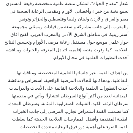
شعار “مفتاح الحياة”، لتشكل منصة علمية متخصصة رفيعة المستوى
تجمع نخبة من خبراء وأخصائي الأورام ومقدمي الرعاية الصحية في
مصر والعراق والأردن ولبنان وليبيا وفلسطين والجزائر وتونس
والمغرب، إلى جانب مشاركة واسعة من قيادات وممثلي مجموعة
أسترازينيكا في مناطق الشرق الأدنى والمغرب العربي، لفتح آفاق
حوار علمي موسع حول مستقبل رعاية مرضى الأورام وتحسين النتائج
العلاجية، كما وفرت منصة إقليمية لتبادل المعرفة والخبرات ومناقشة
أحدث التطورات العلمية في مجال الأورام.
من اهداف القمة، عبر جلساتها العلمية المتخصصة، ومناقشاتها
التفاعلية، ومحاكاتها للحالات المرضية الواقعية، استعراض ومناقشة
أحدث التطورات العلمية والعلاجية القائمة على الأبحاث والدراسات
الميدانية لعدد من أكثر أنواع السرطان انتشاراً؛ ويأتي في مقدمتها
سرطان الرئة، الكبد، القنوات الصفراوية، المثانة، وسرطان المعدة.
كما تضمنت القمة استعراض تجارب المرضى إلى جانب الخبرات
الطبية المتقدمة وأفضل الممارسات العلاجية الحديثة كما سلطت
القمة الضوء على أهمية دور فرق الرعاية متعددة التخصصات