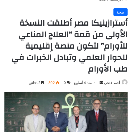
صحة
أسترازينيكا مصر أطلقت النسخة
الأولى من قمة “العلاج المناعي
للأورام” لتكون منصة إقليمية
للحوار العلمي وتبادل الخبرات في
طب الأورام
أرسل
أحمد فتحي
منذ 4 أسابيع
0
802
2 دقائق
بريدا
إلكترونيا