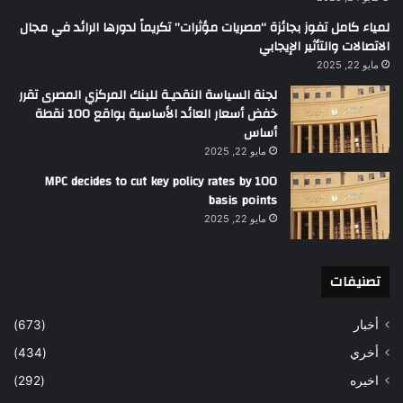
لمياء كامل تفوز بجائزة “مصريات مؤثرات” تكريماً لدورها الرائد في مجال
الاتصالات والتأثير الإيجابي
مايو 22, 2025
لجنة السياسة النقديـة للبنك المركزي المصرى تقرر
خفض أسعار العائد الأساسية بواقع 100 نقطة
أساس
مايو 22, 2025
MPC decides to cut key policy rates by 100
basis points
مايو 22, 2025
تصنيفات
أخبار
(673)
أخري
(434)
اخيره
(292)