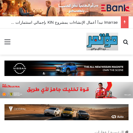
Imarrae تبدأ أعمال الإنشاءات بمشروع KIN بإجمالي استثمارات تتجاوز 22 مليار جنيه
بحث عن
الق
الرئيسية
/
عقارات