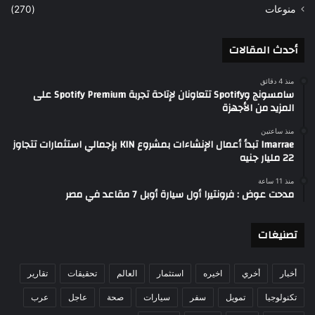
منوعات
(270)
أحدث المقالات
منذ 4 دقائق
سامسونج وSpotify تتعاونان لإتاحة تجربة Spotify Premium على
المزيد من الأجهزة
منذ ساعتين
Imarrae تبدأ أعمال الإنشاءات بمشروع KIN بإجمالي استثمارات تتجاوز
22 مليار جنيه
منذ 11 ساعة
مدحت عوض : فرونتيرا أول سيارة أوبل 7 مقاعد في مصر
تصنيغات
أخبار
أخري
اخيره
استثمار
العالم
تحقيقات
تقارير
تكنولوجيا
تمويل
سفر
سيارات
صحة
عاجل
عرب