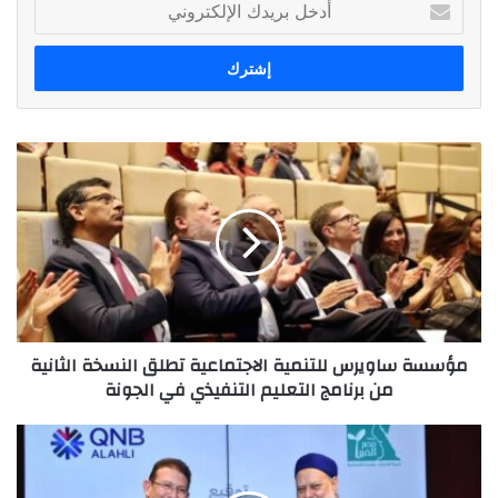
بريدك
الإلكتروني
مؤسسة
ساويرس
للتنمية
الاجتماعية
تطلق
النسخة
الثانية
من
برنامج
مؤسسة ساويرس للتنمية الاجتماعية تطلق النسخة الثانية
التعليم
من برنامج التعليم التنفيذي في الجونة
التنفيذي
في
الجونة
توقيع
بروتوكول
تعاون