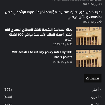
مايو 24, 2025
لمياء كامل تفوز بجائزة “مصريات مؤثرات” تكريماً لدورها الرائد في مجال
الاتصالات والتأثير الإيجابي
مايو 22, 2025
لجنة السياسة النقديـة للبنك المركزي المصرى تقرر
خفض أسعار العائد الأساسية بواقع 100 نقطة
أساس
مايو 22, 2025
MPC decides to cut key policy rates by 100
basis points
مايو 22, 2025
تصنيفات
أخبار
(673)
أخري
(434)
اخيره
(292)