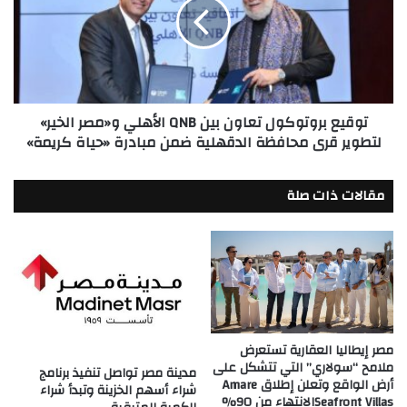
بين
QNB
الأهلي
و«مصر
الخير»
لتطوير
توقيع بروتوكول تعاون بين QNB الأهلي و«مصر الخير»
قرى
لتطوير قرى محافظة الدقهلية ضمن مبادرة «حياة كريمة»
محافظة
الدقهلية
ضمن
مقالات ذات صلة
مبادرة
«حياة
كريمة»
مصر إيطاليا العقارية تستعرض
ملامح “سولاري” التي تتشكل على
مدينة مصر تواصل تنفيذ برنامج
أرض الواقع وتعلن إطلاق Amare
شراء أسهم الخزينة وتبدأ شراء
Seafront Villasالانتهاء من 90%