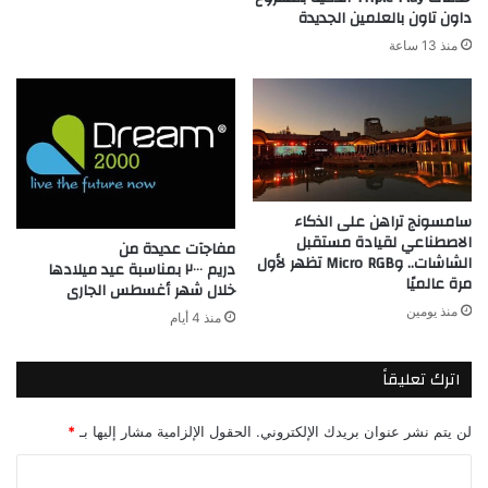
داون تاون بالعلمين الجديدة
منذ 13 ساعة
سامسونج تراهن على الذكاء
الاصطناعي لقيادة مستقبل
مفاجآت عديدة من
الشاشات.. وMicro RGB تظهر لأول
دريم ٢٠٠٠ بمناسبة عيد ميلادها
مرة عالميًا
خلال شهر أغسطس الجارى
منذ يومين
منذ 4 أيام
اترك تعليقاً
لن يتم نشر عنوان بريدك الإلكتروني.
الحقول الإلزامية مشار إليها بـ
*
ا