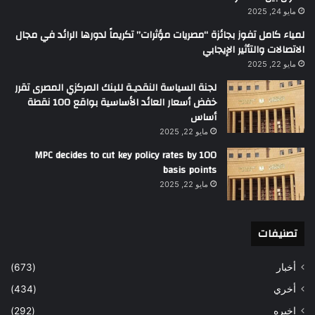
مايو 24, 2025
لمياء كامل تفوز بجائزة “مصريات مؤثرات” تكريماً لدورها الرائد في مجال
الاتصالات والتأثير الإيجابي
مايو 22, 2025
لجنة السياسة النقديـة للبنك المركزي المصرى تقرر
خفض أسعار العائد الأساسية بواقع 100 نقطة
أساس
مايو 22, 2025
MPC decides to cut key policy rates by 100
basis points
مايو 22, 2025
تصنيفات
أخبار
(673)
أخري
(434)
اخيره
(292)