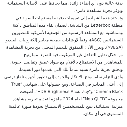
بدقة عالية دون أي إضاءة زائدة. مما يحافظ على الأصالة السينمائية
ويوفر تجربة مشاهدة غامرة.
وتستند هذه الشهادة إلى تقييمات دقيقة لمستويات السواد في
منطقة Letterbox من الشاشة، لضمان بقاء هذه المناطق داكنة
ومتماشية مع المشاهد الرسمية من الجمعية الأمريكية للمصورين
السينمائيين (ASC)، وفقاً لإرشادات جمعية معايير إلكترونيات الفيديو
(VESA®️). ويعزز الأداء المتفوق للتعتيم المحلي من تجربة المشاهدة
من خلال تقليل التداخل غير المرغوب فيه للضوء، مما يتيح
للمشاهدين من الاستمتاع بالأفلام مع سواد عميق وتفاصيل حيوية،
ويخلق تجربة غامرة تشبه تماماً تلك التي تقدمها دور السينما.
وأدى التزام سامسونج بالابتكار والجودة إلى تطوير أجهزة تلفاز ترتقي
إلى أعلى المعايير في الصناعة. ومع حصولها على شهادتي “True
Cinema Black” و”HDR Brightness Accuracy”، أصبحت
مجموعة “Neo QLED” لعام 2024 جاهزة لتقديم تجربة مشاهدة
منزلية استثنائية، تتيح للمستخدمين الاستمتاع بجودة صورة عالمية
المستوى في أي مكان.